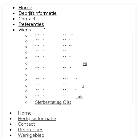
Home
Bedrijfsinformatie
Contact
Referenties
Werkgebied
Sierbestrating Raalte
Sierbestrating Heino
Sierbestrating Dalfsen
Sierbestrating Kampen
Sierbestrating Hattem
Sierbestrating Ijsselmuiden
Sierbestrating Berkum
Sierbestrating Wezep
Sierbestrating Nieuwleusen
Sierbestrating Oudleusen
Sierbestrating Hasselt
Sierbestrating Zwartsluis
Sierbestrating Olst
Home
Bedrijfsinformatie
Contact
Referenties
Werkgebied