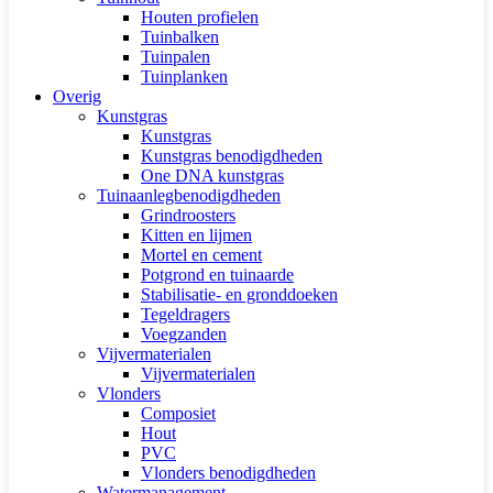
Houten profielen
Tuinbalken
Tuinpalen
Tuinplanken
Overig
Kunstgras
Kunstgras
Kunstgras benodigdheden
One DNA kunstgras
Tuinaanlegbenodigdheden
Grindroosters
Kitten en lijmen
Mortel en cement
Potgrond en tuinaarde
Stabilisatie- en gronddoeken
Tegeldragers
Voegzanden
Vijvermaterialen
Vijvermaterialen
Vlonders
Composiet
Hout
PVC
Vlonders benodigdheden
Watermanagement