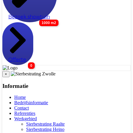
Bezoek showtuin
1000 m2
Offerte
0
×
Informatie
Home
Bedrijfsinformatie
Contact
Referenties
Werkgebied
Sierbestrating Raalte
Sierbestrating Heino