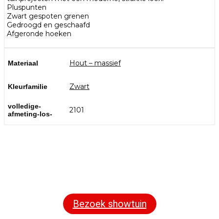
Pluspunten
Zwart gespoten grenen
Gedroogd en geschaafd
Afgeronde hoeken
Hout – massief
Materiaal
Zwart
Kleurfamilie
volledige-
2101
afmeting-los-
Bezoek onze showtuin
In onze
ontdekt u een uitgebreid
1000m² grote showtuin
assortiment aan sierbestrating, tuintegels en andere
materialen om uw buitenruimte compleet te maken.
Bezoek showtuin