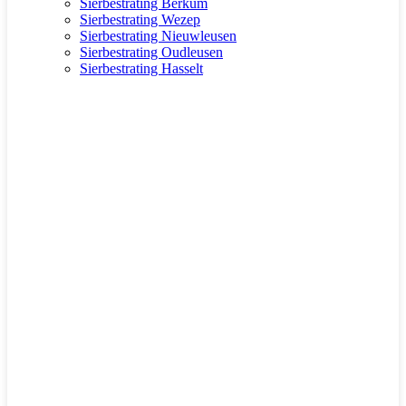
Sierbestrating Berkum
Sierbestrating Wezep
Sierbestrating Nieuwleusen
Sierbestrating Oudleusen
Sierbestrating Hasselt