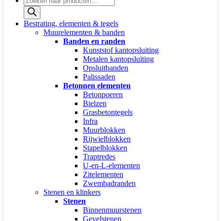
zoeken
Bestrating, elementen & tegels
Muurelementen & banden
Banden en randen
Kunststof kantopsluiting
Metalen kantopsluiting
Opsluitbanden
Palissaden
Betonnen elementen
Betonpoeren
Bielzen
Grasbetontegels
Infra
Muurblokken
Rijwielblokken
Stapelblokken
Traptredes
U-en-L-elementen
Zitelementen
Zwembadranden
Stenen en klinkers
Stenen
Binnenmuurstenen
Gevelstenen