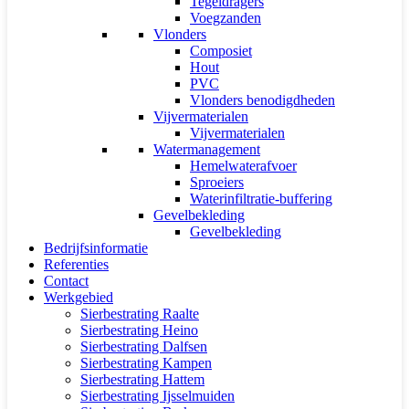
Tegeldragers
Voegzanden
Vlonders
Composiet
Hout
PVC
Vlonders benodigdheden
Vijvermaterialen
Vijvermaterialen
Watermanagement
Hemelwaterafvoer
Sproeiers
Waterinfiltratie-buffering
Gevelbekleding
Gevelbekleding
Bedrijfsinformatie
Referenties
Contact
Werkgebied
Sierbestrating Raalte
Sierbestrating Heino
Sierbestrating Dalfsen
Sierbestrating Kampen
Sierbestrating Hattem
Sierbestrating Ijsselmuiden