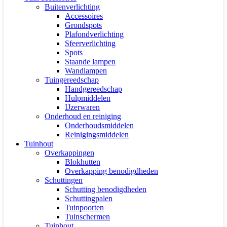
Buitenverlichting
Accessoires
Grondspots
Plafondverlichting
Sfeerverlichting
Spots
Staande lampen
Wandlampen
Tuingereedschap
Handgereedschap
Hulpmiddelen
IJzerwaren
Onderhoud en reiniging
Onderhoudsmiddelen
Reinigingsmiddelen
Tuinhout
Overkappingen
Blokhutten
Overkapping benodigdheden
Schuttingen
Schutting benodigdheden
Schuttingpalen
Tuinpoorten
Tuinschermen
Tuinhout