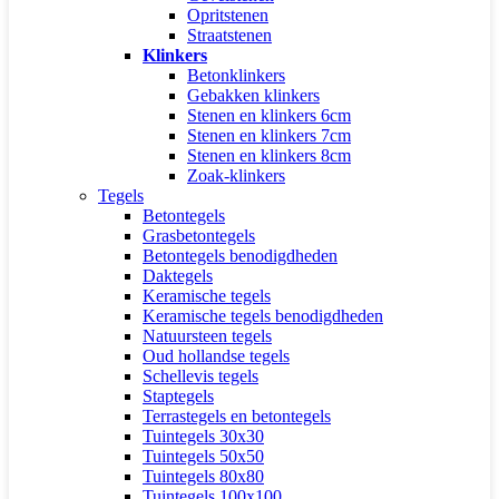
Opritstenen
Straatstenen
Klinkers
Betonklinkers
Gebakken klinkers
Stenen en klinkers 6cm
Stenen en klinkers 7cm
Stenen en klinkers 8cm
Zoak-klinkers
Tegels
Betontegels
Grasbetontegels
Betontegels benodigdheden
Daktegels
Keramische tegels
Keramische tegels benodigdheden
Natuursteen tegels
Oud hollandse tegels
Schellevis tegels
Staptegels
Terrastegels en betontegels
Tuintegels 30x30
Tuintegels 50x50
Tuintegels 80x80
Tuintegels 100x100