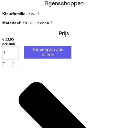
Eigenschappen
Zwart
Kleurfamilie:
Hout - massief
Materiaal:
Prijs
€
13,95
per stuk
Tuinplank
Toevoegen aan
ME
offerte
Grenen
Zwart
gespoten
geschaafd
1,6x14,0x400cm
aantal