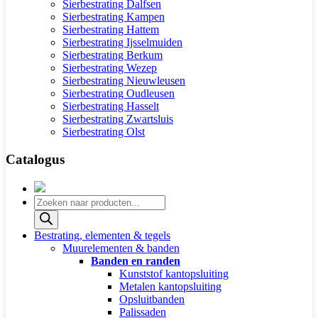
Sierbestrating Dalfsen
Sierbestrating Kampen
Sierbestrating Hattem
Sierbestrating Ijsselmuiden
Sierbestrating Berkum
Sierbestrating Wezep
Sierbestrating Nieuwleusen
Sierbestrating Oudleusen
Sierbestrating Hasselt
Sierbestrating Zwartsluis
Sierbestrating Olst
Catalogus
Producten
zoeken
Bestrating, elementen & tegels
Muurelementen & banden
Banden en randen
Kunststof kantopsluiting
Metalen kantopsluiting
Opsluitbanden
Palissaden