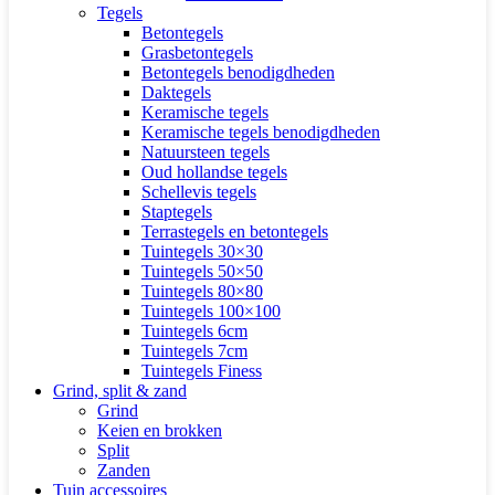
Tegels
Betontegels
Grasbetontegels
Betontegels benodigdheden
Daktegels
Keramische tegels
Keramische tegels benodigdheden
Natuursteen tegels
Oud hollandse tegels
Schellevis tegels
Staptegels
Terrastegels en betontegels
Tuintegels 30×30
Tuintegels 50×50
Tuintegels 80×80
Tuintegels 100×100
Tuintegels 6cm
Tuintegels 7cm
Tuintegels Finess
Grind, split & zand
Grind
Keien en brokken
Split
Zanden
Tuin accessoires