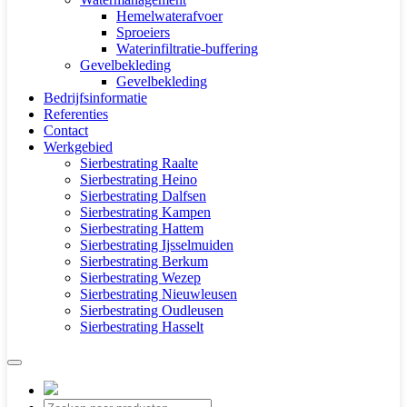
Hemelwaterafvoer
Sproeiers
Waterinfiltratie-buffering
Gevelbekleding
Gevelbekleding
Bedrijfsinformatie
Referenties
Contact
Werkgebied
Sierbestrating Raalte
Sierbestrating Heino
Sierbestrating Dalfsen
Sierbestrating Kampen
Sierbestrating Hattem
Sierbestrating Ijsselmuiden
Sierbestrating Berkum
Sierbestrating Wezep
Sierbestrating Nieuwleusen
Sierbestrating Oudleusen
Sierbestrating Hasselt
Producten