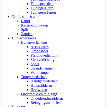
Tuintegels 6cm
Tuintegels 7cm
Tuintegels Finess
Grind, split & zand
Grind
Keien en brokken
Split
Zanden
Tuin accessoires
Buitenverlichting
Accessoires
Grondspots
Plafondverlichting
Sfeerverlichting
Spots
Staande lampen
Wandlampen
Tuingereedschap
Handgereedschap
Hulpmiddelen
IJzerwaren
Onderhoud en reiniging
Onderhoudsmiddelen
Reinigingsmiddelen
Tuinhout