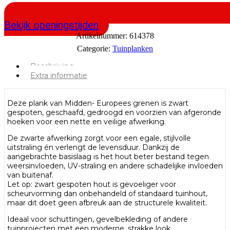
Bekijk openingstijden
Artikelnummer:
614378
Categorie:
Tuinplanken
Beschrijving
Extra informatie
Deze plank van Midden- Europees grenen is zwart
gespoten, geschaafd, gedroogd en voorzien van afgeronde
hoeken voor een nette en veilige afwerking.
De zwarte afwerking zorgt voor een egale, stijlvolle
uitstraling én verlengt de levensduur. Dankzij de
aangebrachte basislaag is het hout beter bestand tegen
weersinvloeden, UV-straling en andere schadelijke invloeden
van buitenaf.
Let op: zwart gespoten hout is gevoeliger voor
scheurvorming dan onbehandeld of standaard tuinhout,
maar dit doet geen afbreuk aan de structurele kwaliteit.
Ideaal voor schuttingen, gevelbekleding of andere
tuinprojecten met een moderne, strakke look.