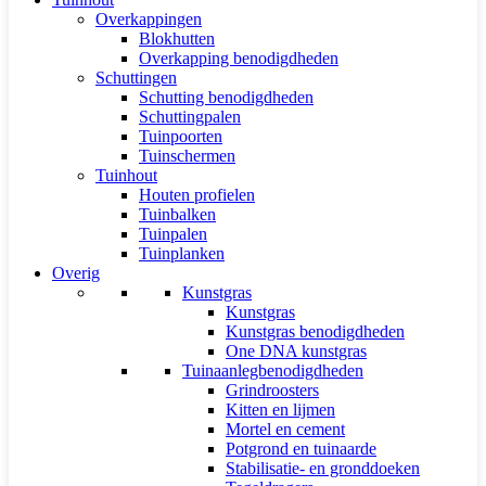
Overkappingen
Blokhutten
Overkapping benodigdheden
Schuttingen
Schutting benodigdheden
Schuttingpalen
Tuinpoorten
Tuinschermen
Tuinhout
Houten profielen
Tuinbalken
Tuinpalen
Tuinplanken
Overig
Kunstgras
Kunstgras
Kunstgras benodigdheden
One DNA kunstgras
Tuinaanlegbenodigdheden
Grindroosters
Kitten en lijmen
Mortel en cement
Potgrond en tuinaarde
Stabilisatie- en gronddoeken