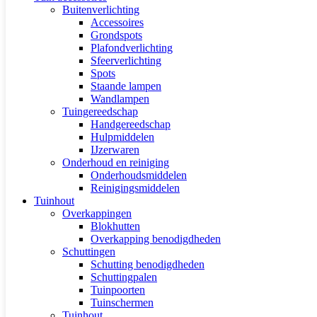
Buitenverlichting
Accessoires
Grondspots
Plafondverlichting
Sfeerverlichting
Spots
Staande lampen
Wandlampen
Tuingereedschap
Handgereedschap
Hulpmiddelen
IJzerwaren
Onderhoud en reiniging
Onderhoudsmiddelen
Reinigingsmiddelen
Tuinhout
Overkappingen
Blokhutten
Overkapping benodigdheden
Schuttingen
Schutting benodigdheden
Schuttingpalen
Tuinpoorten
Tuinschermen
Tuinhout