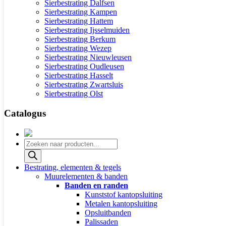
Sierbestrating Dalfsen
Sierbestrating Kampen
Sierbestrating Hattem
Sierbestrating Ijsselmuiden
Sierbestrating Berkum
Sierbestrating Wezep
Sierbestrating Nieuwleusen
Sierbestrating Oudleusen
Sierbestrating Hasselt
Sierbestrating Zwartsluis
Sierbestrating Olst
Catalogus
Producten
zoeken
Bestrating, elementen & tegels
Muurelementen & banden
Banden en randen
Kunststof kantopsluiting
Metalen kantopsluiting
Opsluitbanden
Palissaden