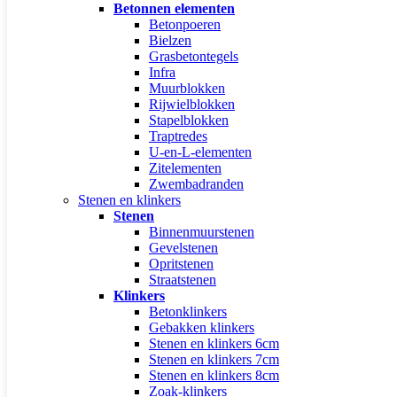
Betonnen elementen
Betonpoeren
Bielzen
Grasbetontegels
Infra
Muurblokken
Rijwielblokken
Stapelblokken
Traptredes
U-en-L-elementen
Zitelementen
Zwembadranden
Stenen en klinkers
Stenen
Binnenmuurstenen
Gevelstenen
Opritstenen
Straatstenen
Klinkers
Betonklinkers
Gebakken klinkers
Stenen en klinkers 6cm
Stenen en klinkers 7cm
Stenen en klinkers 8cm
Zoak-klinkers