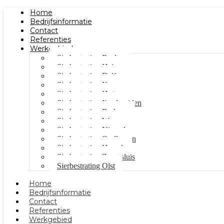
Home
Bedrijfsinformatie
Contact
Referenties
Werkgebied
Sierbestrating Raalte
Sierbestrating Heino
Sierbestrating Dalfsen
Sierbestrating Kampen
Sierbestrating Hattem
Sierbestrating Ijsselmuiden
Sierbestrating Berkum
Sierbestrating Wezep
Sierbestrating Nieuwleusen
Sierbestrating Oudleusen
Sierbestrating Hasselt
Sierbestrating Zwartsluis
Sierbestrating Olst
Home
Bedrijfsinformatie
Contact
Referenties
Werkgebied