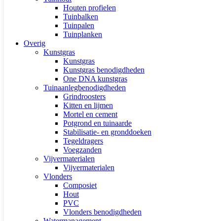
Houten profielen
Tuinbalken
Tuinpalen
Tuinplanken
Overig
Kunstgras
Kunstgras
Kunstgras benodigdheden
One DNA kunstgras
Tuinaanlegbenodigdheden
Grindroosters
Kitten en lijmen
Mortel en cement
Potgrond en tuinaarde
Stabilisatie- en gronddoeken
Tegeldragers
Voegzanden
Vijvermaterialen
Vijvermaterialen
Vlonders
Composiet
Hout
PVC
Vlonders benodigdheden
Watermanagement