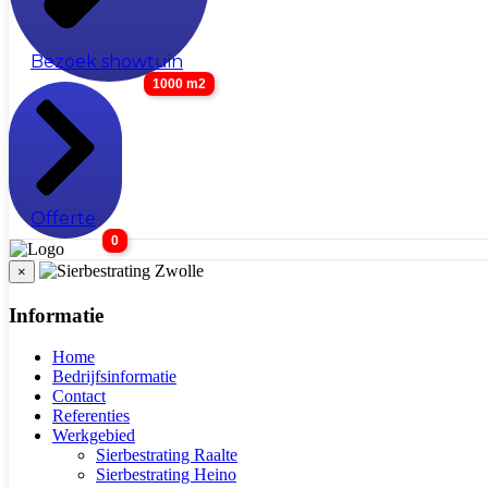
Bezoek showtuin
1000 m2
Offerte
0
×
Informatie
Home
Bedrijfsinformatie
Contact
Referenties
Werkgebied
Sierbestrating Raalte
Sierbestrating Heino