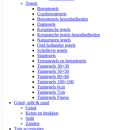
Tegels
Betontegels
Grasbetontegels
Betontegels benodigdheden
Daktegels
Keramische tegels
Keramische tegels benodigdheden
Natuursteen tegels
Oud hollandse tegels
Schellevis tegels
Staptegels
Terrastegels en betontegels
Tuintegels 30×30
Tuintegels 50×50
Tuintegels 80×80
Tuintegels 100×100
Tuintegels 6cm
Tuintegels 7cm
Tuintegels Finess
Grind, split & zand
Grind
Keien en brokken
Split
Zanden
Tuin accessoires