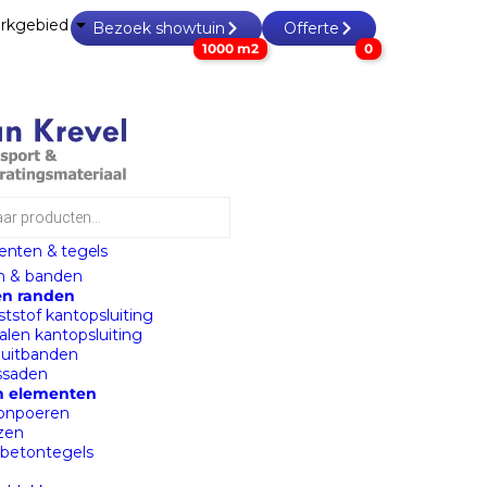
rkgebied
Bezoek showtuin
Offerte
1000 m2
0
enten & tegels
 & banden
n randen
tstof kantopsluiting
len kantopsluiting
luitbanden
ssaden
n elementen
onpoeren
zen
sbetontegels
a