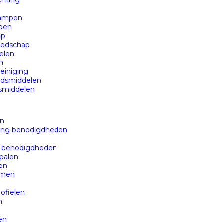
chting
lampen
pen
ap
edschap
elen
n
einiging
dsmiddelen
smiddelen
en
ing benodigdheden
g benodigdheden
palen
en
rmen
ofielen
n
en