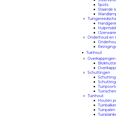
Sfeerverli
Spots
Staande 
Wandlam
Tuingereedsch
Handgere
Hulpmidd
IJzerware
Onderhoud en r
Onderhou
Reiniging
Tuinhout
Overkappingen
Blokhutt
Overkapp
Schuttingen
Schuttin
Schutting
Tuinpoort
Tuinsche
Tuinhout
Houten pr
Tuinbalke
Tuinpalen
Tuinplank