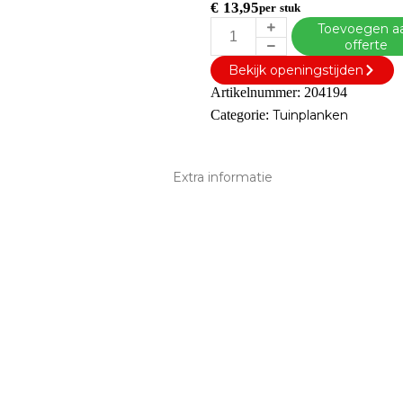
€
13,95
per stuk
Toevoegen a
offerte
Bekijk openingstijden
Artikelnummer:
204194
Categorie:
Tuinplanken
Extra informatie