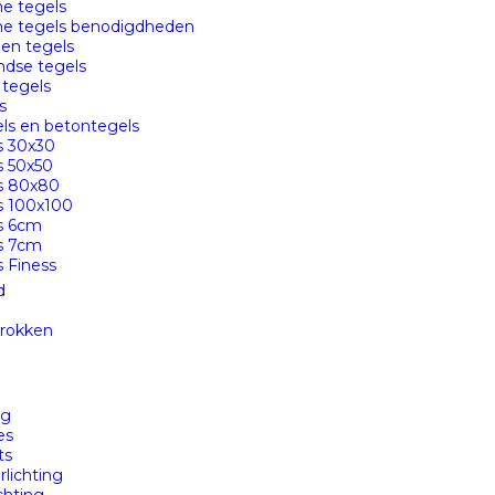
e tegels
he tegels benodigdheden
en tegels
ndse tegels
 tegels
s
els en betontegels
s 30x30
s 50x50
s 80x80
s 100x100
s 6cm
s 7cm
s Finess
d
brokken
ng
es
ts
rlichting