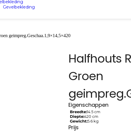
elbekleding
Gevelbekleding
roen geimpreg.Geschaa.1,9×14,5×420
Halfhouts 
Groen
geimpreg.G
Eigenschappen
Breedte:
14.5 cm
Diepte:
420 cm
Gewicht:
5.6 kg
Prijs