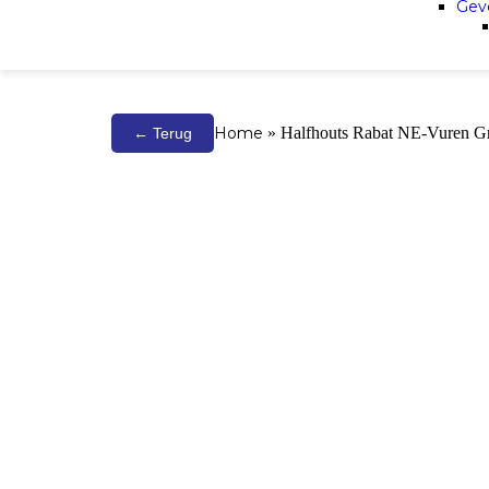
Gev
Home
»
Halfhouts Rabat NE-Vuren G
← Terug