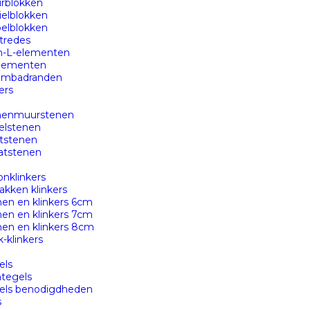
rblokken
ielblokken
pelblokken
tredes
n-L-elementen
elementen
mbadranden
ers
nenmuurstenen
elstenen
itstenen
atstenen
nklinkers
kken klinkers
en en klinkers 6cm
en en klinkers 7cm
nen en klinkers 8cm
-klinkers
els
tegels
els benodigdheden
s