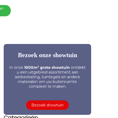
an
Bezoek onze showtuin
In onze
1000m² grote showtuin
ontdekt
u een uitgebreid assortiment aan
sierbestrating, tuintegels en andere
materialen om uw buitenruimte
compleet te maken.
Bezoek showtuin
Categorieën