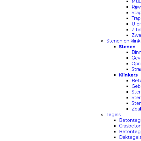
Muu
Rijw
Sta
Trap
U-e
Zit
Zwe
Stenen en klink
Stenen
Bin
Gev
Opr
Stra
Klinkers
Beto
Geba
Sten
Sten
Ste
Zoak
Tegels
Betonteg
Grasbeton
Betonteg
Daktegel