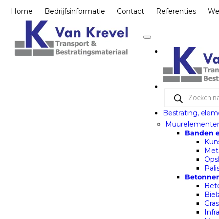
Home
Bedrijfsinformatie
Contact
Referenties
We
Bestrating, elem
Muurelementen
Banden e
Kuns
Meta
Ops
Pali
Betonne
Bet
Biel
Gra
Infr