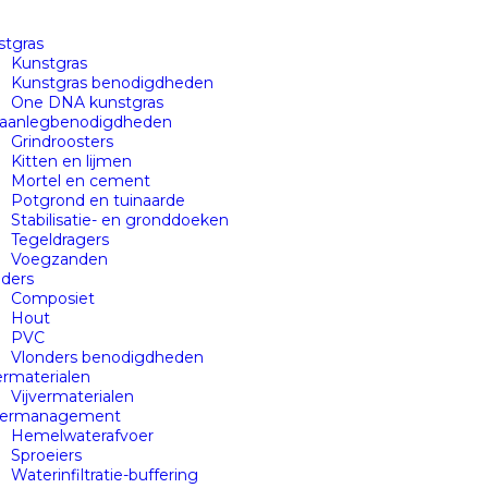
stgras
Kunstgras
Kunstgras benodigdheden
One DNA kunstgras
naanlegbenodigdheden
Grindroosters
Kitten en lijmen
Mortel en cement
Potgrond en tuinaarde
Stabilisatie- en gronddoeken
Tegeldragers
Voegzanden
nders
Composiet
Hout
PVC
Vlonders benodigdheden
ermaterialen
Vijvermaterialen
ermanagement
Hemelwaterafvoer
Sproeiers
Waterinfiltratie-buffering