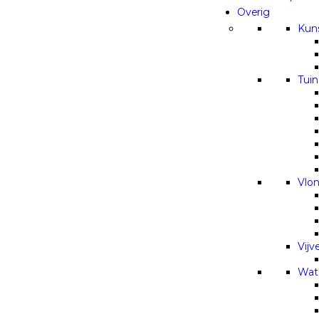
Overig
Kun
Tui
Vlo
Vijv
Wat