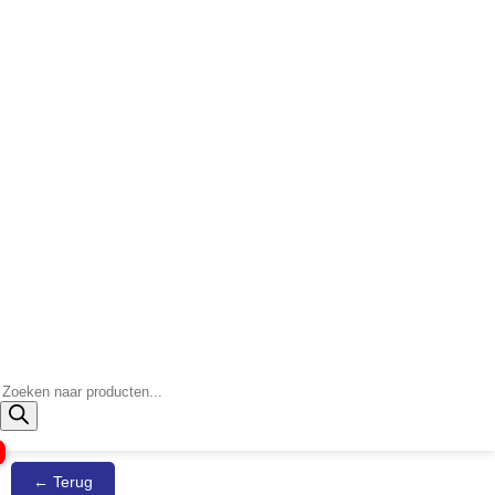
Producten
zoeken
← Terug