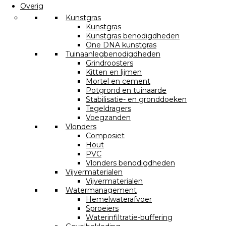
Overig
Kunstgras
Kunstgras
Kunstgras benodigdheden
One DNA kunstgras
Tuinaanlegbenodigdheden
Grindroosters
Kitten en lijmen
Mortel en cement
Potgrond en tuinaarde
Stabilisatie- en gronddoeken
Tegeldragers
Voegzanden
Vlonders
Composiet
Hout
PVC
Vlonders benodigdheden
Vijvermaterialen
Vijvermaterialen
Watermanagement
Hemelwaterafvoer
Sproeiers
Waterinfiltratie-buffering