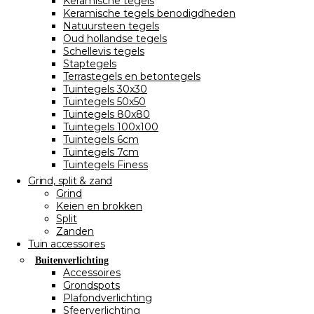
Keramische tegels
Keramische tegels benodigdheden
Natuursteen tegels
Oud hollandse tegels
Schellevis tegels
Staptegels
Terrastegels en betontegels
Tuintegels 30x30
Tuintegels 50x50
Tuintegels 80x80
Tuintegels 100x100
Tuintegels 6cm
Tuintegels 7cm
Tuintegels Finess
Grind, split & zand
Grind
Keien en brokken
Split
Zanden
Tuin accessoires
Buitenverlichting
Accessoires
Grondspots
Plafondverlichting
Sfeerverlichting