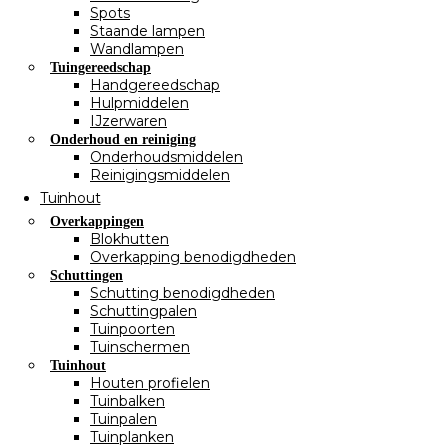
Spots
Staande lampen
Wandlampen
Tuingereedschap
Handgereedschap
Hulpmiddelen
IJzerwaren
Onderhoud en reiniging
Onderhoudsmiddelen
Reinigingsmiddelen
Tuinhout
Overkappingen
Blokhutten
Overkapping benodigdheden
Schuttingen
Schutting benodigdheden
Schuttingpalen
Tuinpoorten
Tuinschermen
Tuinhout
Houten profielen
Tuinbalken
Tuinpalen
Tuinplanken