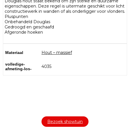
Douglas hout staat bekend om zijn sterke en duurzame
eigenschappen. Deze regel is uitermate geschikt voor licht
constructiewerk in wanden of als onderligger voor vlonders.
Pluspunten
Onbehandeld Douglas
Gedroogd en geschaafd
Afgeronde hoeken
Hout – massief
Materiaal
volledige-
4035
afmeting-los-
Bezoek onze showtuin
In onze
ontdekt u een uitgebreid
1000m² grote showtuin
assortiment aan sierbestrating, tuintegels en andere
materialen om uw buitenruimte compleet te maken.
Bezoek showtuin