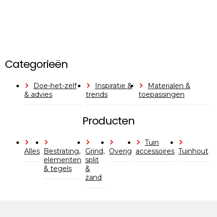
Categorieën
Doe-het-zelf
Inspiratie &
Materialen &
& advies
trends
toepassingen
Producten
Tuin
Alles
Bestrating,
Grind,
Overig
accessoires
Tuinhout
elementen
split
& tegels
&
zand