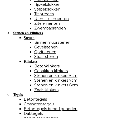
Rijwielblokken
Stapelblokken
Traptredes
U-en-L-elementen
Zitelementen
Zwembadranden
Stenen en klinkers
Stenen
Binnenmuurstenen
Gevelstenen
Opritstenen
Straatstenen
Klinkers
Betonklinkers
Gebakken klinkers
Stenen en klinkers 6cm
Stenen en klinkers 7cm
Stenen en klinkers 8cm
Zoak-klinkers
Tegels
Betontegels
Grasbetontegels
Betontegels benodigdheden
Daktegels