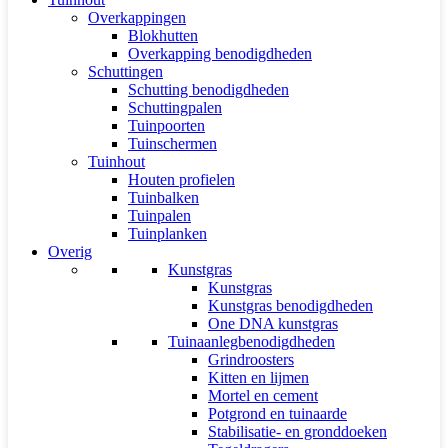
Overkappingen
Blokhutten
Overkapping benodigdheden
Schuttingen
Schutting benodigdheden
Schuttingpalen
Tuinpoorten
Tuinschermen
Tuinhout
Houten profielen
Tuinbalken
Tuinpalen
Tuinplanken
Overig
Kunstgras
Kunstgras
Kunstgras benodigdheden
One DNA kunstgras
Tuinaanlegbenodigdheden
Grindroosters
Kitten en lijmen
Mortel en cement
Potgrond en tuinaarde
Stabilisatie- en gronddoeken