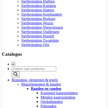
Sierbestrating Dalfsen
Sierbestrating Kampen
Sierbestrating Hattem
Sierbestrating Ijsselmuiden
Sierbestrating Berkum
Sierbestrating Wezep
Sierbestrating Nieuwleusen
Sierbestrating Oudleusen
Sierbestrating Hasselt
Sierbestrating Zwartsluis
Sierbestrating Olst
Catalogus
Producten
zoeken
Bestrating, elementen & tegels
Muurelementen & banden
Banden en randen
Kunststof kantopsluiting
Metalen kantopsluiting
Opsluitbanden
Palissaden