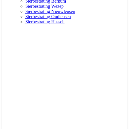
Sierbestrating Berkum
Sierbestrating Wezep
Sierbestrating Nieuwleusen
Sierbestrating Oudleusen
Sierbestrating Hasselt