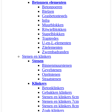
Betonnen elementen
Betonpoeren
Bielzen
Grasbetontegels
Infra
Muurblokken
Rijwielblokken
Stapelblokken
Traptredes
U-en-L-elementen
Zitelementen
Zwembadranden
Stenen en klinkers
Stenen
Binnenmuurstenen
Gevelstenen
Opritstenen
Straatstenen
Klinkers
Betonklinkers
Gebakken klinkers
Stenen en klinkers 6cm
Stenen en klinkers 7cm
Stenen en klinkers 8cm
Zoak-klinkers