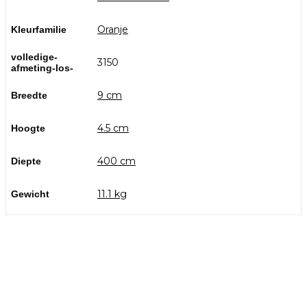
Oranje
Kleurfamilie
volledige-
3150
afmeting-los-
9 cm
Breedte
4.5 cm
Hoogte
400 cm
Diepte
11.1 kg
Gewicht
Bezoek onze showtuin
In onze
ontdekt u een uitgebreid
1000m² grote showtuin
assortiment aan sierbestrating, tuintegels en andere
materialen om uw buitenruimte compleet te maken.