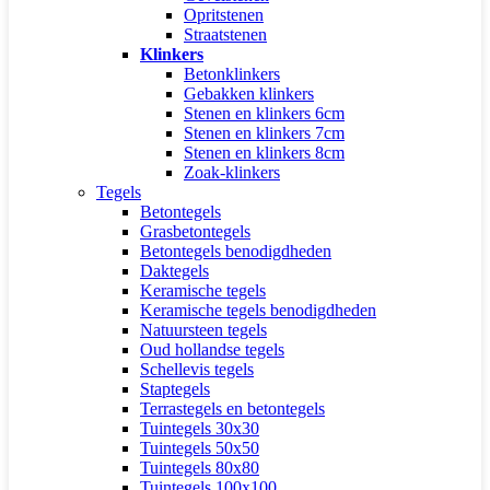
Opritstenen
Straatstenen
Klinkers
Betonklinkers
Gebakken klinkers
Stenen en klinkers 6cm
Stenen en klinkers 7cm
Stenen en klinkers 8cm
Zoak-klinkers
Tegels
Betontegels
Grasbetontegels
Betontegels benodigdheden
Daktegels
Keramische tegels
Keramische tegels benodigdheden
Natuursteen tegels
Oud hollandse tegels
Schellevis tegels
Staptegels
Terrastegels en betontegels
Tuintegels 30x30
Tuintegels 50x50
Tuintegels 80x80
Tuintegels 100x100