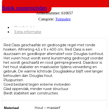
Bekijk openingstijden
Artikelnummer:
610657
Categorie:
Tuinpalen
Beschrijving
Extra informatie
Red Class geschaafde en gedroogde regel met ronde
hoeken. Afmeting 4,5 x 9 x 400 cm. Red Class is een
duurzaam en goedkoper alternatief voor Douglas tuinhout.
Het vuren hout wordt eerst kunstmatig gedroogd voordat
het wordt geschaafd en rood geïmpregneerd. Daardoor is
het hout stabieler en maatvaster tijdens verwerking en
gebruik. De warme lichtrode Douglaskleur blijft veel langer
behouden dan Douglas hout.
Pluspunten
Goed bestand tegen externe invloeden
Glad oppervlak, minder ruwe structuur
Biedt stabiliteit aan constructies
Hout – massief
Materiaal