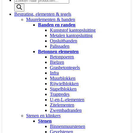
zoeken
Bestrating, elementen & tegels
Muurelementen & banden
Banden en randen
Kunststof kantopsluiting
Metalen kantopsluiting
Opsluitbanden
Palissaden
Betonnen elementen
Betonpoeren
Bielzen
Grasbetontegels
Infra
Muurblokken
Rijwielblokken
Stapelblokken
Traptredes
U-en-L-elementen
Zitelementen
Zwembadranden
Stenen en klinkers
Stenen
Binnenmuurstenen
Gevelstenen