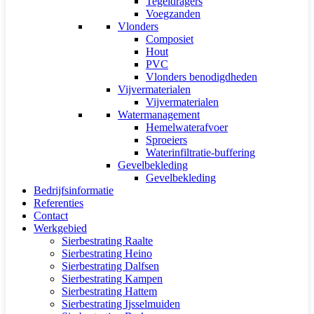
Tegeldragers
Voegzanden
Vlonders
Composiet
Hout
PVC
Vlonders benodigdheden
Vijvermaterialen
Vijvermaterialen
Watermanagement
Hemelwaterafvoer
Sproeiers
Waterinfiltratie-buffering
Gevelbekleding
Gevelbekleding
Bedrijfsinformatie
Referenties
Contact
Werkgebied
Sierbestrating Raalte
Sierbestrating Heino
Sierbestrating Dalfsen
Sierbestrating Kampen
Sierbestrating Hattem
Sierbestrating Ijsselmuiden