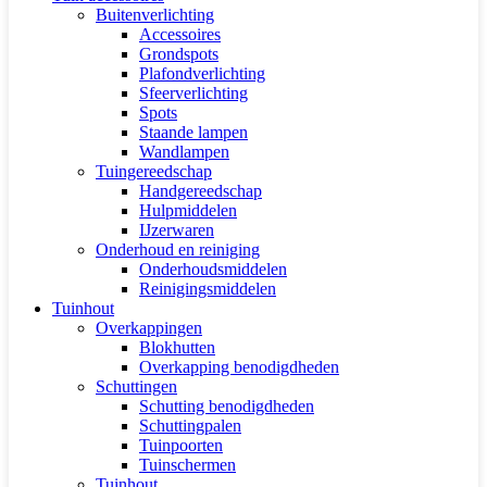
Buitenverlichting
Accessoires
Grondspots
Plafondverlichting
Sfeerverlichting
Spots
Staande lampen
Wandlampen
Tuingereedschap
Handgereedschap
Hulpmiddelen
IJzerwaren
Onderhoud en reiniging
Onderhoudsmiddelen
Reinigingsmiddelen
Tuinhout
Overkappingen
Blokhutten
Overkapping benodigdheden
Schuttingen
Schutting benodigdheden
Schuttingpalen
Tuinpoorten
Tuinschermen
Tuinhout