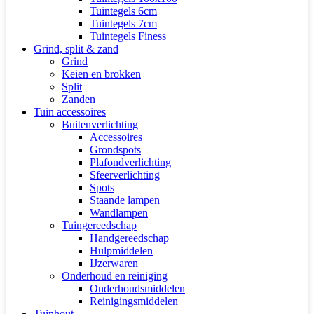
Tuintegels 6cm
Tuintegels 7cm
Tuintegels Finess
Grind, split & zand
Grind
Keien en brokken
Split
Zanden
Tuin accessoires
Buitenverlichting
Accessoires
Grondspots
Plafondverlichting
Sfeerverlichting
Spots
Staande lampen
Wandlampen
Tuingereedschap
Handgereedschap
Hulpmiddelen
IJzerwaren
Onderhoud en reiniging
Onderhoudsmiddelen
Reinigingsmiddelen
Tuinhout