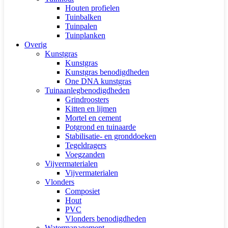
Houten profielen
Tuinbalken
Tuinpalen
Tuinplanken
Overig
Kunstgras
Kunstgras
Kunstgras benodigdheden
One DNA kunstgras
Tuinaanlegbenodigdheden
Grindroosters
Kitten en lijmen
Mortel en cement
Potgrond en tuinaarde
Stabilisatie- en gronddoeken
Tegeldragers
Voegzanden
Vijvermaterialen
Vijvermaterialen
Vlonders
Composiet
Hout
PVC
Vlonders benodigdheden
Watermanagement