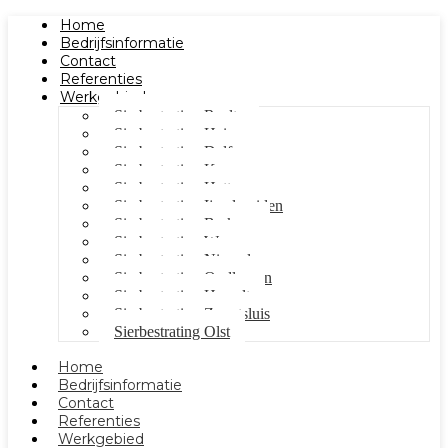
Home
Bedrijfsinformatie
Contact
Referenties
Werkgebied
Sierbestrating Raalte
Sierbestrating Heino
Sierbestrating Dalfsen
Sierbestrating Kampen
Sierbestrating Hattem
Sierbestrating Ijsselmuiden
Sierbestrating Berkum
Sierbestrating Wezep
Sierbestrating Nieuwleusen
Sierbestrating Oudleusen
Sierbestrating Hasselt
Sierbestrating Zwartsluis
Sierbestrating Olst
Home
Bedrijfsinformatie
Contact
Referenties
Werkgebied