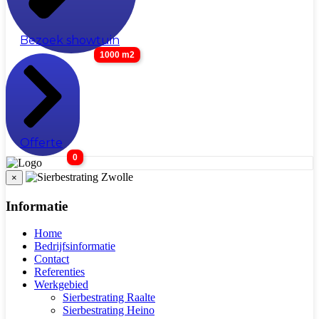
Bezoek showtuin
1000 m2
Offerte
0
×
Informatie
Home
Bedrijfsinformatie
Contact
Referenties
Werkgebied
Sierbestrating Raalte
Sierbestrating Heino