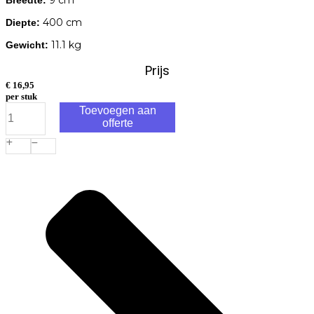
400 cm
Diepte:
11.1 kg
Gewicht:
Prijs
€
16,95
per stuk
RCW
Toevoegen aan
Geschaafde
offerte
Regel
400x9,0x4,5cm
aantal