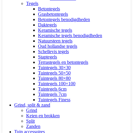
Tegels
Betontegels
Grasbetontegels
Betontegels benodigdheden
Daktegels
Keramische tegels
Keramische tegels benodigdheden
Natuursteen tegels
Oud hollandse tegels
Schellevis tegels
Staptegels
Terrastegels en betontegels
Tuintegels 30×30
Tuintegels 50×50
Tuintegels 80×80
Tuintegels 100×100
Tuintegels 6cm
Tuintegels 7cm
Tuintegels Finess
Grind, split & zand
Grind
Keien en brokken
Split
Zanden
Tuin accessoires