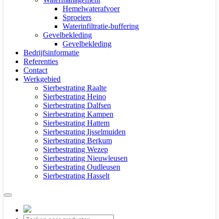
Hemelwaterafvoer
Sproeiers
Waterinfiltratie-buffering
Gevelbekleding
Gevelbekleding
Bedrijfsinformatie
Referenties
Contact
Werkgebied
Sierbestrating Raalte
Sierbestrating Heino
Sierbestrating Dalfsen
Sierbestrating Kampen
Sierbestrating Hattem
Sierbestrating Ijsselmuiden
Sierbestrating Berkum
Sierbestrating Wezep
Sierbestrating Nieuwleusen
Sierbestrating Oudleusen
Sierbestrating Hasselt
Producten