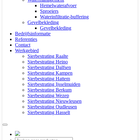
Hemelwaterafvoer
Sproeiers
Waterinfiltratie-buffering
Gevelbekleding
Gevelbekleding
Bedrijfsinformatie
Referenties
Contact
Werkgebied
Sierbestrating Raalte
Sierbestrating Heino
Sierbestrating Dalfsen
Sierbestrating Kampen
Sierbestrating Hattem
Sierbestrating Ijsselmuiden
Sierbestrating Berkum
Sierbestrating Wezep
Sierbestrating Nieuwleusen
Sierbestrating Oudleusen
Sierbestrating Hasselt
Producten