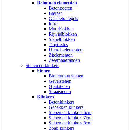
Betonnen elementen
Betonpoeren
Bielzen
Grasbetontegels
Infra
Muurblokken
Rijwielblokken
Stapelblokken
Traptredes
U-en-L-elementen
Zitelementen
Zwembadranden
Stenen en klinkers
Stenen
Binnenmuurstenen
Gevelstenen
Opritstenen
Straatstenen
Klinkers
Betonklinkers
Gebakken klinkers
Stenen en klinkers 6cm
Stenen en klinkers 7cm
Stenen en klinkers 8cm
Zoak-klinkers