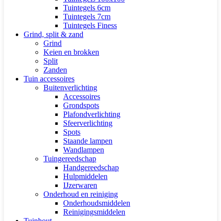
Tuintegels 6cm
Tuintegels 7cm
Tuintegels Finess
Grind, split & zand
Grind
Keien en brokken
Split
Zanden
Tuin accessoires
Buitenverlichting
Accessoires
Grondspots
Plafondverlichting
Sfeerverlichting
Spots
Staande lampen
Wandlampen
Tuingereedschap
Handgereedschap
Hulpmiddelen
IJzerwaren
Onderhoud en reiniging
Onderhoudsmiddelen
Reinigingsmiddelen
Tuinhout