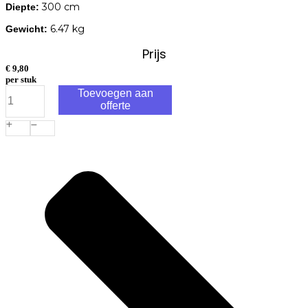
300 cm
Diepte:
6.47 kg
Gewicht:
Prijs
€
9,80
per stuk
RCW
Toevoegen aan
Geschaafde
offerte
Regel
300x7,0x4,5cm
aantal