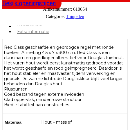
Bekijk openingstijden
Artikelnummer:
610654
Categorie:
Tuinpalen
Beschrijving
Extra informatie
Red Class geschaafde en gedroogde regel met ronde
hoeken .Afmeting 4,5 x 7 x 300 cm. Red Class is een
duurzaam en goedkoper alternatief voor Douglas tuinhout.
Het vuren hout wordt eerst kunstmatig gedroogd voordat
het wordt geschaafd en rood geïmpregneerd. Daardoor is
het hout stabieler en maatvaster tijdens verwerking en
gebruik. De warme lichtrode Douglaskleur blijft veel langer
behouden dan Douglas hout.
Pluspunten
Goed bestand tegen externe invloeden
Glad oppervlak, minder ruwe structuur
Biedt stabiliteit aan constructies
Hout – massief
Materiaal