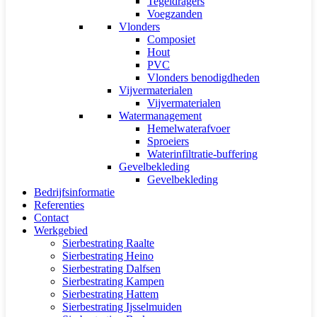
Tegeldragers
Voegzanden
Vlonders
Composiet
Hout
PVC
Vlonders benodigdheden
Vijvermaterialen
Vijvermaterialen
Watermanagement
Hemelwaterafvoer
Sproeiers
Waterinfiltratie-buffering
Gevelbekleding
Gevelbekleding
Bedrijfsinformatie
Referenties
Contact
Werkgebied
Sierbestrating Raalte
Sierbestrating Heino
Sierbestrating Dalfsen
Sierbestrating Kampen
Sierbestrating Hattem
Sierbestrating Ijsselmuiden