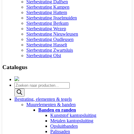
Sierbestrating Dalfsen
Sierbestrating Kampen
Sierbestrating Hattem
Sierbestrating Ijsselmuiden
Sierbestrating Berkum
Sierbestrating Wezep
Sierbestrating Nieuwleusen
Sierbestrating Oudleusen
Sierbestrating Hasselt
Sierbestrating Zwartsluis
Sierbestrating Olst
Catalogus
Producten
zoeken
Bestrating, elementen & tegels
Muurelementen & banden
Banden en randen
Kunststof kantopsluiting
Metalen kantopsluiting
Opsluitbanden
Palissaden