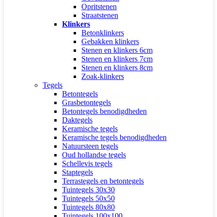
Opritstenen
Straatstenen
Klinkers
Betonklinkers
Gebakken klinkers
Stenen en klinkers 6cm
Stenen en klinkers 7cm
Stenen en klinkers 8cm
Zoak-klinkers
Tegels
Betontegels
Grasbetontegels
Betontegels benodigdheden
Daktegels
Keramische tegels
Keramische tegels benodigdheden
Natuursteen tegels
Oud hollandse tegels
Schellevis tegels
Staptegels
Terrastegels en betontegels
Tuintegels 30x30
Tuintegels 50x50
Tuintegels 80x80
Tuintegels 100x100