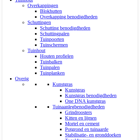
Overkappingen
Blokhutten
Overkapping benodigdheden
Schuttingen
Schutting benodigdheden
Schuttingpalen
Tuinpoorten
Tuinschermen
Tuinhout
Houten profielen
Tuinbalken
Tuinpalen
Tuinplanken
Overig
Kunstgras
Kunstgras
Kunstgras benodigdheden
One DNA kunstgras
Tuinaanlegbenodigdheden
Grindroosters
Kitten en lijmen
Mortel en cement
Potgrond en tuinaarde
Stabilisatie- en gronddoeken