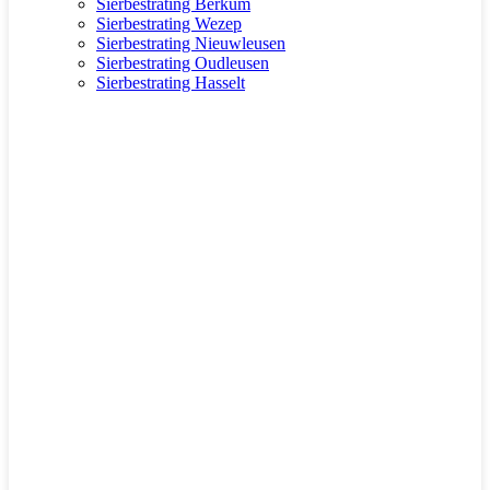
Sierbestrating Berkum
Sierbestrating Wezep
Sierbestrating Nieuwleusen
Sierbestrating Oudleusen
Sierbestrating Hasselt