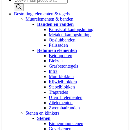
zoeken
Bestrating, elementen & tegels
Muurelementen & banden
Banden en randen
Kunststof kantopsluiting
Metalen kantopsluiting
Opsluitbanden
Palissaden
Betonnen elementen
Betonpoeren
Bielzen
Grasbetontegels
Infra
Muurblokken
Rijwielblokken
Stapelblokken
Traptredes
U-en-L-elementen
Zitelementen
Zwembadranden
Stenen en klinkers
Stenen
Binnenmuurstenen
Gevelstenen