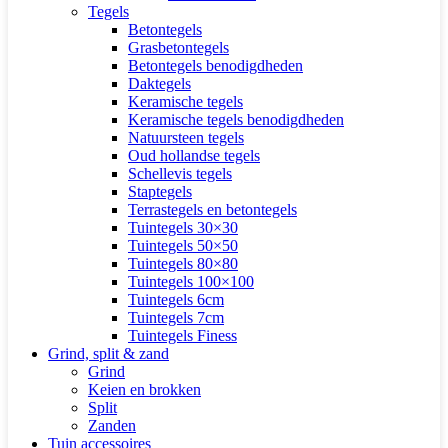
Tegels
Betontegels
Grasbetontegels
Betontegels benodigdheden
Daktegels
Keramische tegels
Keramische tegels benodigdheden
Natuursteen tegels
Oud hollandse tegels
Schellevis tegels
Staptegels
Terrastegels en betontegels
Tuintegels 30×30
Tuintegels 50×50
Tuintegels 80×80
Tuintegels 100×100
Tuintegels 6cm
Tuintegels 7cm
Tuintegels Finess
Grind, split & zand
Grind
Keien en brokken
Split
Zanden
Tuin accessoires