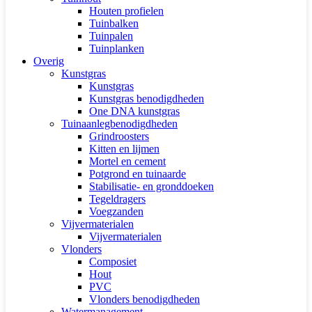
Houten profielen
Tuinbalken
Tuinpalen
Tuinplanken
Overig
Kunstgras
Kunstgras
Kunstgras benodigdheden
One DNA kunstgras
Tuinaanlegbenodigdheden
Grindroosters
Kitten en lijmen
Mortel en cement
Potgrond en tuinaarde
Stabilisatie- en gronddoeken
Tegeldragers
Voegzanden
Vijvermaterialen
Vijvermaterialen
Vlonders
Composiet
Hout
PVC
Vlonders benodigdheden
Watermanagement