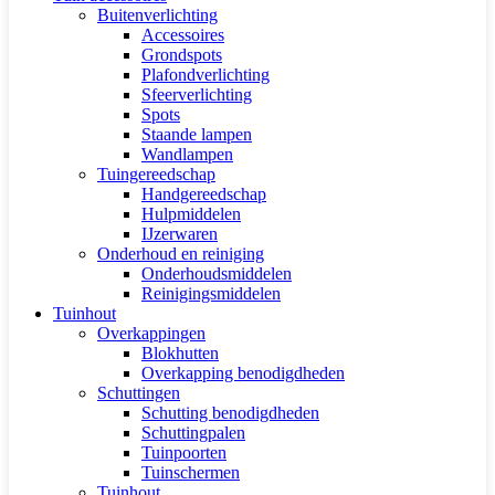
Buitenverlichting
Accessoires
Grondspots
Plafondverlichting
Sfeerverlichting
Spots
Staande lampen
Wandlampen
Tuingereedschap
Handgereedschap
Hulpmiddelen
IJzerwaren
Onderhoud en reiniging
Onderhoudsmiddelen
Reinigingsmiddelen
Tuinhout
Overkappingen
Blokhutten
Overkapping benodigdheden
Schuttingen
Schutting benodigdheden
Schuttingpalen
Tuinpoorten
Tuinschermen
Tuinhout