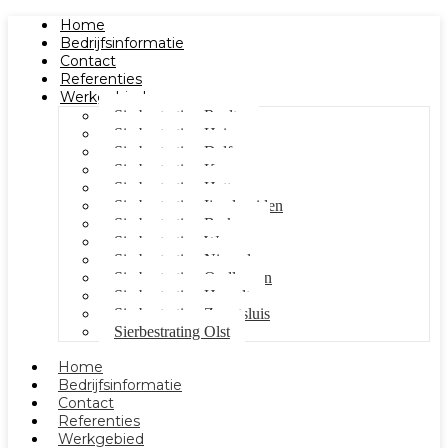
Home
Bedrijfsinformatie
Contact
Referenties
Werkgebied
Sierbestrating Raalte
Sierbestrating Heino
Sierbestrating Dalfsen
Sierbestrating Kampen
Sierbestrating Hattem
Sierbestrating Ijsselmuiden
Sierbestrating Berkum
Sierbestrating Wezep
Sierbestrating Nieuwleusen
Sierbestrating Oudleusen
Sierbestrating Hasselt
Sierbestrating Zwartsluis
Sierbestrating Olst
Home
Bedrijfsinformatie
Contact
Referenties
Werkgebied