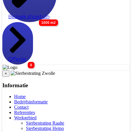
Bezoek showtuin
1000 m2
Offerte
0
×
Informatie
Home
Bedrijfsinformatie
Contact
Referenties
Werkgebied
Sierbestrating Raalte
Sierbestrating Heino