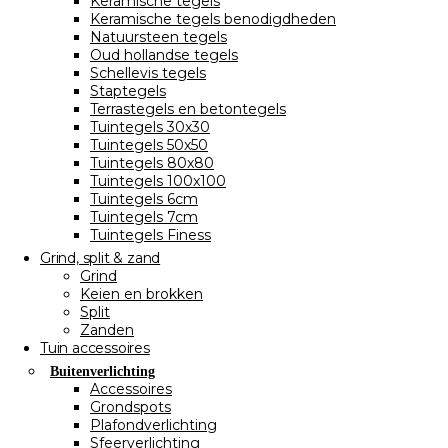
Keramische tegels
Keramische tegels benodigdheden
Natuursteen tegels
Oud hollandse tegels
Schellevis tegels
Staptegels
Terrastegels en betontegels
Tuintegels 30x30
Tuintegels 50x50
Tuintegels 80x80
Tuintegels 100x100
Tuintegels 6cm
Tuintegels 7cm
Tuintegels Finess
Grind, split & zand
Grind
Keien en brokken
Split
Zanden
Tuin accessoires
Buitenverlichting
Accessoires
Grondspots
Plafondverlichting
Sfeerverlichting