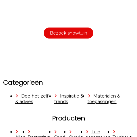
In onze
ontdekt u een uitgebreid
1000m² grote showtuin
assortiment aan sierbestrating, tuintegels en andere
materialen om uw buitenruimte compleet te maken.
Bezoek showtuin
Categorieën
Doe-het-zelf
Inspiratie &
Materialen &
& advies
trends
toepassingen
Producten
Tuin