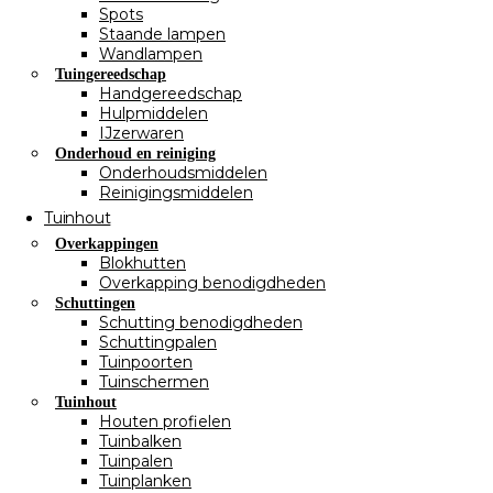
Spots
Staande lampen
Wandlampen
Tuingereedschap
Handgereedschap
Hulpmiddelen
IJzerwaren
Onderhoud en reiniging
Onderhoudsmiddelen
Reinigingsmiddelen
Tuinhout
Overkappingen
Blokhutten
Overkapping benodigdheden
Schuttingen
Schutting benodigdheden
Schuttingpalen
Tuinpoorten
Tuinschermen
Tuinhout
Houten profielen
Tuinbalken
Tuinpalen
Tuinplanken