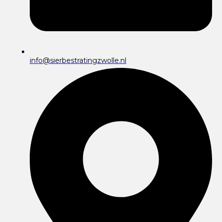
info@sierbestratingzwolle.nl