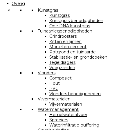
Overig
Kunstgras
Kunstgras
Kunstgras benodigdheden
One DNA kunstgras
Tuinaanlegbenodigdheden
Grindroosters
Kitten en lijmen
Mortel en cement
Potgrond en tuinaarde
Stabilisatie- en gronddoeken
Tegeldragers
Voegzanden
Vlonders
Composiet
Hout
PVC
Vlonders benodigdheden
Vijvermaterialen
Vijvermaterialen
Watermanagement
Hemelwaterafvoer
Sproeiers
Waterinfiltratie-buffering