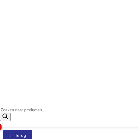
Producten
zoeken
← Terug