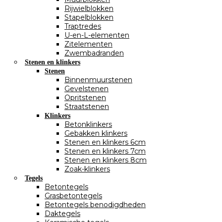
Rijwielblokken
Stapelblokken
Traptredes
U-en-L-elementen
Zitelementen
Zwembadranden
Stenen en klinkers
Stenen
Binnenmuurstenen
Gevelstenen
Opritstenen
Straatstenen
Klinkers
Betonklinkers
Gebakken klinkers
Stenen en klinkers 6cm
Stenen en klinkers 7cm
Stenen en klinkers 8cm
Zoak-klinkers
Tegels
Betontegels
Grasbetontegels
Betontegels benodigdheden
Daktegels