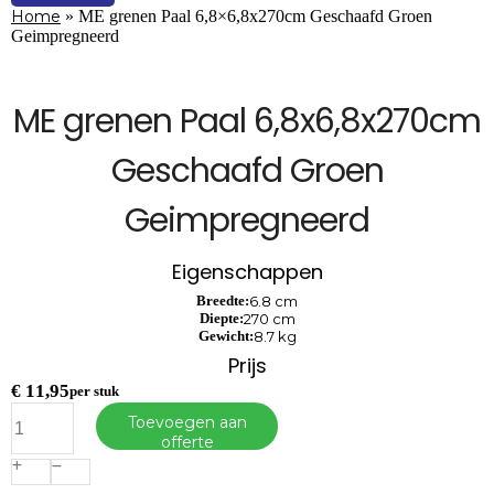
Home
»
ME grenen Paal 6,8×6,8x270cm Geschaafd Groen
Geimpregneerd
ME grenen Paal 6,8x6,8x270cm
Geschaafd Groen
Geimpregneerd
Eigenschappen
Breedte:
6.8 cm
Diepte:
270 cm
Gewicht:
8.7 kg
Prijs
€
11,95
per stuk
ME
Toevoegen aan
grenen
offerte
Paal
6,8x6,8x270cm
Geschaafd