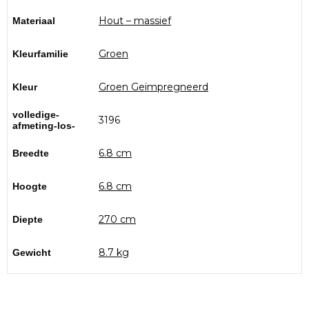
Hout – massief
Materiaal
Groen
Kleurfamilie
Groen Geïmpregneerd
Kleur
volledige-
3196
afmeting-los-
6.8 cm
Breedte
6.8 cm
Hoogte
270 cm
Diepte
8.7 kg
Gewicht
Bezoek onze showtuin