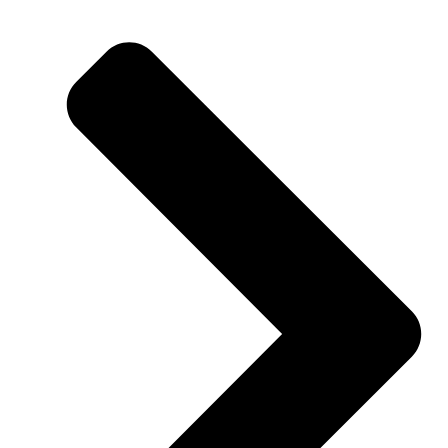
Groen
Geimpregneerd
aantal