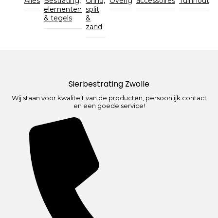
Alles
Bestrating,
Grind,
Overig
accessoires
Tuinhout
elementen
split
& tegels
&
zand
Sierbestrating Zwolle
Wij staan voor kwaliteit van de producten, persoonlijk contact
en een goede service!