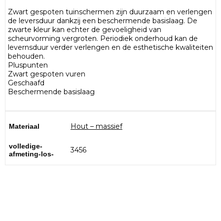
Zwart gespoten tuinschermen zijn duurzaam en verlengen
de leversduur dankzij een beschermende basislaag. De
zwarte kleur kan echter de gevoeligheid van
scheurvorming vergroten. Periodiek onderhoud kan de
levernsduur verder verlengen en de esthetische kwaliteiten
behouden.
Pluspunten
Zwart gespoten vuren
Geschaafd
Beschermende basislaag
Hout – massief
Materiaal
volledige-
3456
afmeting-los-
Bezoek onze showtuin
In onze
ontdekt u een uitgebreid
1000m² grote showtuin
assortiment aan sierbestrating, tuintegels en andere
materialen om uw buitenruimte compleet te maken.