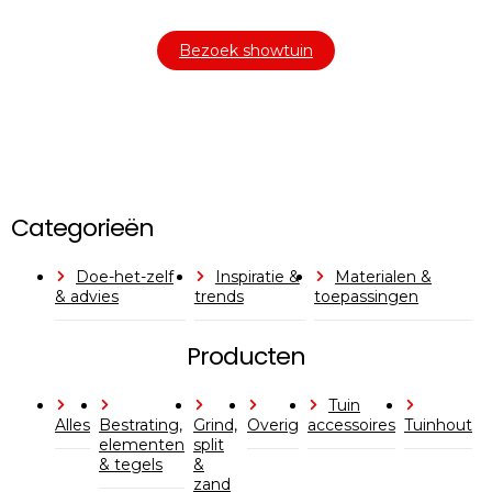
Bezoek showtuin
Categorieën
Doe-het-zelf
Inspiratie &
Materialen &
& advies
trends
toepassingen
Producten
Tuin
Alles
Bestrating,
Grind,
Overig
accessoires
Tuinhout
elementen
split
& tegels
&
zand