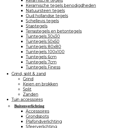
Keramische tegels
Keramische tegels benodigdheden
Natuursteen tegels
Oud hollandse tegels
Schellevis tegels
Staptegels
Terrastegels en betontegels
Tuintegels 30x30
Tuintegels 50x50
Tuintegels 80x80
Tuintegels 100x100
Tuintegels 6cm
Tuintegels 7cm
Tuintegels Finess
Grind, split & zand
Grind
Keien en brokken
Split
Zanden
Tuin accessoires
Buitenverlichting
Accessoires
Grondspots
Plafondverlichting
Sfeerverlichting