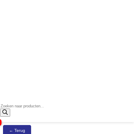
Producten
zoeken
← Terug