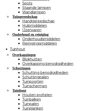
Spots
Staande lampen
Wandlampen
Tuingereedschap
Handgereedschap
Hulpmiddelen
IJzerwaren
Onderhoud en reiniging
Onderhoudsmiddelen
Reinigingsmiddelen
Tuinhout
Overkappingen
Blokhutten
Overkapping benodigdheden
Schuttingen
Schutting benodigdheden
Schuttingpalen
Tuinpoorten
Tuinschermen
Tuinhout
Houten profielen
Tuinbalken
Tuinpalen
Tuinplanken