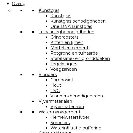
Overig
Kunstgras
Kunstgras
Kunstgras benodigdheden
One DNA kunstgras
Tuinaanlegbenodigdheden
Grindroosters
Kitten en lijmen
Mortel en cement
Potgrond en tuinaarde
Stabilisatie- en gronddoeken
Tegeldragers
Voegzanden
Vlonders
Composiet
Hout
PVC
Vlonders benodigdheden
Vijvermaterialen
Vijvermaterialen
Watermanagement
Hemelwaterafvoer
Sproeiers
Waterinfiltratie-buffering