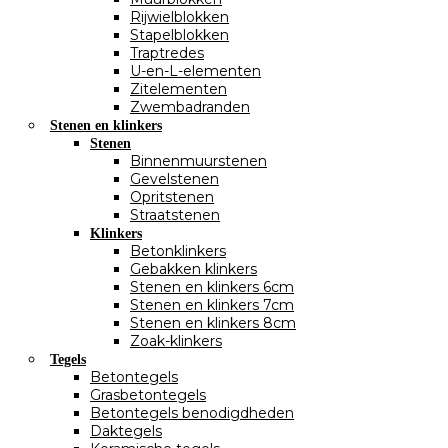
Rijwielblokken
Stapelblokken
Traptredes
U-en-L-elementen
Zitelementen
Zwembadranden
Stenen en klinkers
Stenen
Binnenmuurstenen
Gevelstenen
Opritstenen
Straatstenen
Klinkers
Betonklinkers
Gebakken klinkers
Stenen en klinkers 6cm
Stenen en klinkers 7cm
Stenen en klinkers 8cm
Zoak-klinkers
Tegels
Betontegels
Grasbetontegels
Betontegels benodigdheden
Daktegels