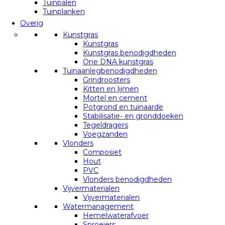
Tuinpalen
Tuinplanken
Overig
Kunstgras
Kunstgras
Kunstgras benodigdheden
One DNA kunstgras
Tuinaanlegbenodigdheden
Grindroosters
Kitten en lijmen
Mortel en cement
Potgrond en tuinaarde
Stabilisatie- en gronddoeken
Tegeldragers
Voegzanden
Vlonders
Composiet
Hout
PVC
Vlonders benodigdheden
Vijvermaterialen
Vijvermaterialen
Watermanagement
Hemelwaterafvoer
Sproeiers