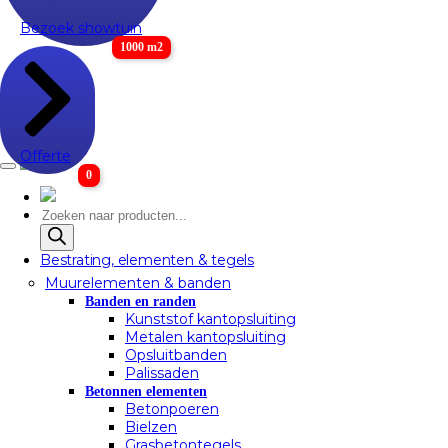
Bezoek showtuin
1000 m2
Offerte
0
Producten
zoeken
Bestrating, elementen & tegels
Muurelementen & banden
Banden en randen
Kunststof kantopsluiting
Metalen kantopsluiting
Opsluitbanden
Palissaden
Betonnen elementen
Betonpoeren
Bielzen
Grasbetontegels