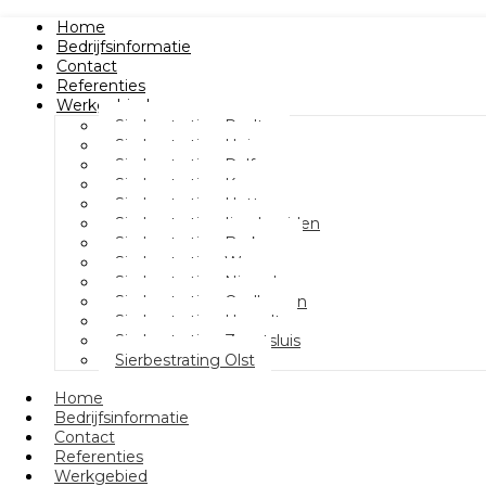
Home
Bedrijfsinformatie
Contact
Referenties
Werkgebied
Sierbestrating Raalte
Sierbestrating Heino
Sierbestrating Dalfsen
Sierbestrating Kampen
Sierbestrating Hattem
Sierbestrating Ijsselmuiden
Sierbestrating Berkum
Sierbestrating Wezep
Sierbestrating Nieuwleusen
Sierbestrating Oudleusen
Sierbestrating Hasselt
Sierbestrating Zwartsluis
Sierbestrating Olst
Home
Bedrijfsinformatie
Contact
Referenties
Werkgebied