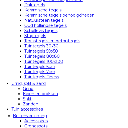
Daktegels
Keramische tegels
Keramische tegels benodigdheden
Natuursteen tegels
Oud hollandse tegels
Schellevis tegels
Staptegels
Terrastegels en betontegels
Tuintegels 30x30
Tuintegels 50x50
Tuintegels 80x80
Tuintegels 100x100
Tuintegels 6cm
Tuintegels 7cm
Tuintegels Finess
Grind, split & zand
Grind
Keien en brokken
Split
Zanden
Tuin accessoires
Buitenverlichting
Accessoires
Grondspots