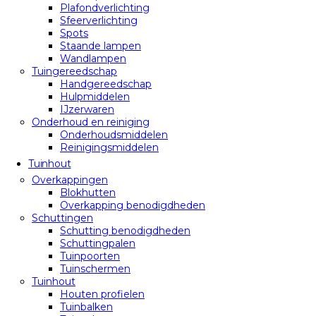
Plafondverlichting
Sfeerverlichting
Spots
Staande lampen
Wandlampen
Tuingereedschap
Handgereedschap
Hulpmiddelen
IJzerwaren
Onderhoud en reiniging
Onderhoudsmiddelen
Reinigingsmiddelen
Tuinhout
Overkappingen
Blokhutten
Overkapping benodigdheden
Schuttingen
Schutting benodigdheden
Schuttingpalen
Tuinpoorten
Tuinschermen
Tuinhout
Houten profielen
Tuinbalken