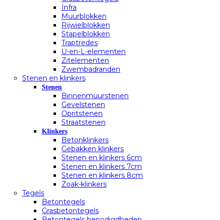
Infra
Muurblokken
Rijwielblokken
Stapelblokken
Traptredes
U-en-L-elementen
Zitelementen
Zwembadranden
Stenen en klinkers
Stenen
Binnenmuurstenen
Gevelstenen
Opritstenen
Straatstenen
Klinkers
Betonklinkers
Gebakken klinkers
Stenen en klinkers 6cm
Stenen en klinkers 7cm
Stenen en klinkers 8cm
Zoak-klinkers
Tegels
Betontegels
Grasbetontegels
Betontegels benodigdheden