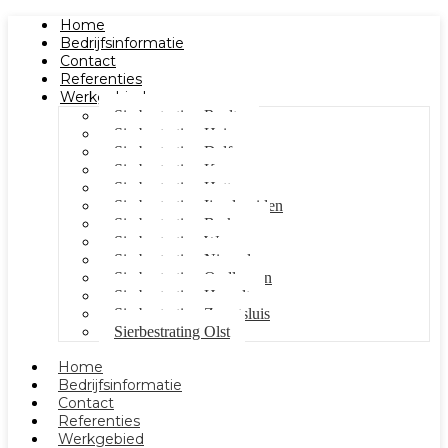
Home
Bedrijfsinformatie
Contact
Referenties
Werkgebied
Sierbestrating Raalte
Sierbestrating Heino
Sierbestrating Dalfsen
Sierbestrating Kampen
Sierbestrating Hattem
Sierbestrating Ijsselmuiden
Sierbestrating Berkum
Sierbestrating Wezep
Sierbestrating Nieuwleusen
Sierbestrating Oudleusen
Sierbestrating Hasselt
Sierbestrating Zwartsluis
Sierbestrating Olst
Home
Bedrijfsinformatie
Contact
Referenties
Werkgebied