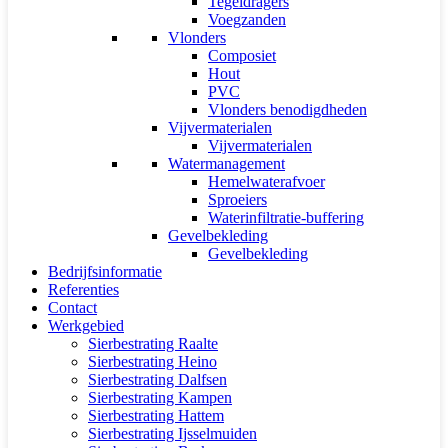
Tegeldragers
Voegzanden
Vlonders
Composiet
Hout
PVC
Vlonders benodigdheden
Vijvermaterialen
Vijvermaterialen
Watermanagement
Hemelwaterafvoer
Sproeiers
Waterinfiltratie-buffering
Gevelbekleding
Gevelbekleding
Bedrijfsinformatie
Referenties
Contact
Werkgebied
Sierbestrating Raalte
Sierbestrating Heino
Sierbestrating Dalfsen
Sierbestrating Kampen
Sierbestrating Hattem
Sierbestrating Ijsselmuiden