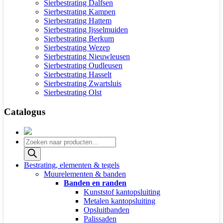
Sierbestrating Dalfsen
Sierbestrating Kampen
Sierbestrating Hattem
Sierbestrating Ijsselmuiden
Sierbestrating Berkum
Sierbestrating Wezep
Sierbestrating Nieuwleusen
Sierbestrating Oudleusen
Sierbestrating Hasselt
Sierbestrating Zwartsluis
Sierbestrating Olst
Catalogus
Producten
zoeken
Bestrating, elementen & tegels
Muurelementen & banden
Banden en randen
Kunststof kantopsluiting
Metalen kantopsluiting
Opsluitbanden
Palissaden