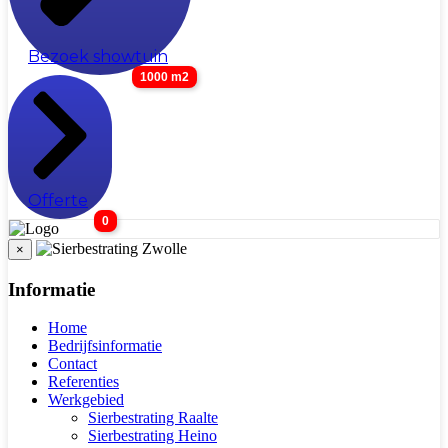
Bezoek showtuin
1000 m2
Offerte
0
×
Informatie
Home
Bedrijfsinformatie
Contact
Referenties
Werkgebied
Sierbestrating Raalte
Sierbestrating Heino