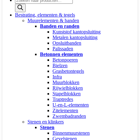
zoeken
Bestrating, elementen & tegels
Muurelementen & banden
Banden en randen
Kunststof kantopsluiting
Metalen kantopsluiting
Opsluitbanden
Palissaden
Betonnen elementen
Betonpoeren
Bielzen
Grasbetontegels
Infra
Muurblokken
Rijwielblokken
Stapelblokken
Traptredes
U-en-L-elementen
Zitelementen
Zwembadranden
Stenen en klinkers
Stenen
Binnenmuurstenen
Gevelstenen