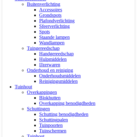
Buitenverlichting
Accessoires
Grondspots
Plafondverlichting
Sfeerverlichting
Spots
Staande lampen
Wandlampen
Tuingereedschap
Handgereedschap
Hulpmiddelen
IJzerwaren
Onderhoud en reiniging
Onderhoudsmiddelen
Reinigingsmiddelen
Tuinhout
Overkappingen
Blokhutten
Overkapping benodigdheden
Schuttingen
Schutting benodigdheden
Schuttingpalen
Tuinpoorten
Tuinschermen
Tuinhout