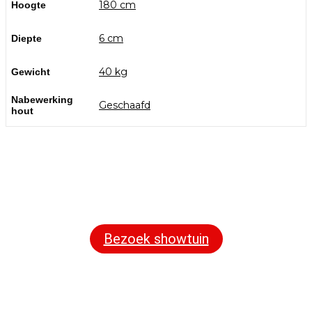
180 cm
Hoogte
6 cm
Diepte
40 kg
Gewicht
Nabewerking
Geschaafd
hout
Bezoek onze showtuin
In onze
ontdekt u een uitgebreid
1000m² grote showtuin
assortiment aan sierbestrating, tuintegels en andere
materialen om uw buitenruimte compleet te maken.
Bezoek showtuin