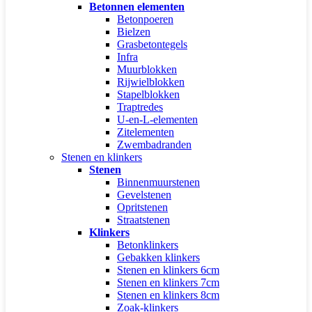
Betonnen elementen
Betonpoeren
Bielzen
Grasbetontegels
Infra
Muurblokken
Rijwielblokken
Stapelblokken
Traptredes
U-en-L-elementen
Zitelementen
Zwembadranden
Stenen en klinkers
Stenen
Binnenmuurstenen
Gevelstenen
Opritstenen
Straatstenen
Klinkers
Betonklinkers
Gebakken klinkers
Stenen en klinkers 6cm
Stenen en klinkers 7cm
Stenen en klinkers 8cm
Zoak-klinkers