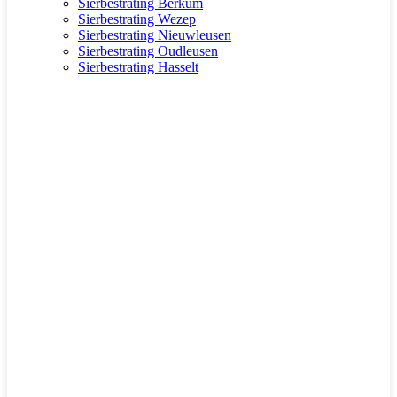
Sierbestrating Berkum
Sierbestrating Wezep
Sierbestrating Nieuwleusen
Sierbestrating Oudleusen
Sierbestrating Hasselt