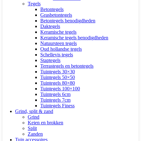
Tegels
Betontegels
Grasbetontegels
Betontegels benodigdheden
Daktegels
Keramische tegels
Keramische tegels benodigdheden
Natuursteen tegels
Oud hollandse tegels
Schellevis tegels
Staptegels
Terrastegels en betontegels
Tuintegels 30×30
Tuintegels 50×50
Tuintegels 80×80
Tuintegels 100×100
Tuintegels 6cm
Tuintegels 7cm
Tuintegels Finess
Grind, split & zand
Grind
Keien en brokken
Split
Zanden
Tuin accessoires