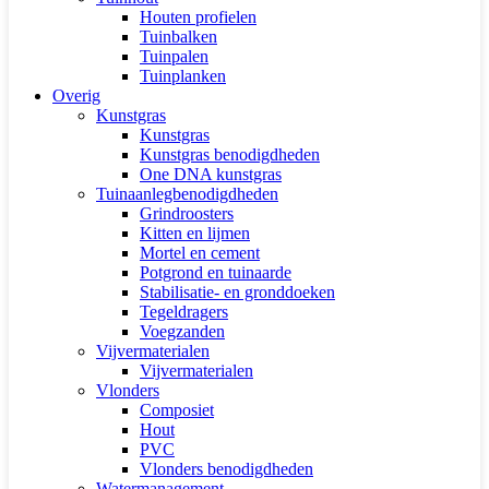
Houten profielen
Tuinbalken
Tuinpalen
Tuinplanken
Overig
Kunstgras
Kunstgras
Kunstgras benodigdheden
One DNA kunstgras
Tuinaanlegbenodigdheden
Grindroosters
Kitten en lijmen
Mortel en cement
Potgrond en tuinaarde
Stabilisatie- en gronddoeken
Tegeldragers
Voegzanden
Vijvermaterialen
Vijvermaterialen
Vlonders
Composiet
Hout
PVC
Vlonders benodigdheden
Watermanagement