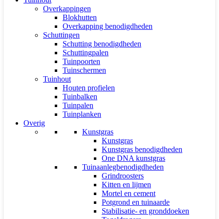
Overkappingen
Blokhutten
Overkapping benodigdheden
Schuttingen
Schutting benodigdheden
Schuttingpalen
Tuinpoorten
Tuinschermen
Tuinhout
Houten profielen
Tuinbalken
Tuinpalen
Tuinplanken
Overig
Kunstgras
Kunstgras
Kunstgras benodigdheden
One DNA kunstgras
Tuinaanlegbenodigdheden
Grindroosters
Kitten en lijmen
Mortel en cement
Potgrond en tuinaarde
Stabilisatie- en gronddoeken