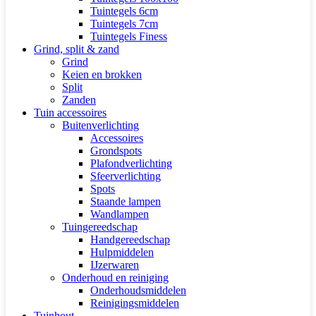
Tuintegels 6cm
Tuintegels 7cm
Tuintegels Finess
Grind, split & zand
Grind
Keien en brokken
Split
Zanden
Tuin accessoires
Buitenverlichting
Accessoires
Grondspots
Plafondverlichting
Sfeerverlichting
Spots
Staande lampen
Wandlampen
Tuingereedschap
Handgereedschap
Hulpmiddelen
IJzerwaren
Onderhoud en reiniging
Onderhoudsmiddelen
Reinigingsmiddelen
Tuinhout