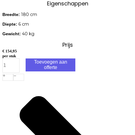
Eigenschappen
180 cm
Breedte:
6 cm
Diepte:
40 kg
Gewicht:
Prijs
€
154,95
per stuk
Tuinscherm
Toevoegen aan
Alkmaar
offerte
Douglas
11-
planks
18x190mm
180x180cm
RVS
Geschroefd
aantal