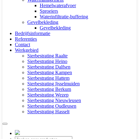
Hemelwaterafvoer
Sproeiers
Waterinfiltratie-buffering
Gevelbekleding
Gevelbekleding
Bedrijfsinformatie
Referenties
Contact
Werkgebied
Sierbestrating Raalte
Sierbestrating Heino
Sierbestrating Dalfsen
Sierbestrating Kampen
Sierbestrating Hattem
Sierbestrating Ijsselmuiden
Sierbestrating Berkum
Sierbestrating Wezep
Sierbestrating Nieuwleusen
Sierbestrating Oudleusen
Sierbestrating Hasselt
Producten