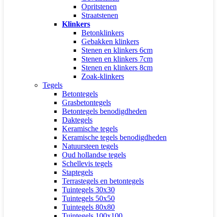
Opritstenen
Straatstenen
Klinkers
Betonklinkers
Gebakken klinkers
Stenen en klinkers 6cm
Stenen en klinkers 7cm
Stenen en klinkers 8cm
Zoak-klinkers
Tegels
Betontegels
Grasbetontegels
Betontegels benodigdheden
Daktegels
Keramische tegels
Keramische tegels benodigdheden
Natuursteen tegels
Oud hollandse tegels
Schellevis tegels
Staptegels
Terrastegels en betontegels
Tuintegels 30x30
Tuintegels 50x50
Tuintegels 80x80
Tuintegels 100x100