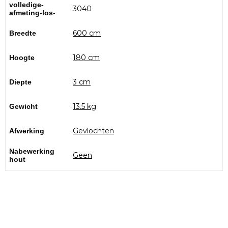
volledige-
3040
afmeting-los-
600 cm
Breedte
180 cm
Hoogte
3 cm
Diepte
13.5 kg
Gewicht
Gevlochten
Afwerking
Nabewerking
Geen
hout
Bezoek onze showtuin
In onze
ontdekt u een uitgebreid
1000m² grote showtuin
assortiment aan sierbestrating, tuintegels en andere
materialen om uw buitenruimte compleet te maken.