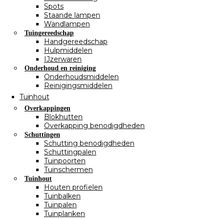
Spots
Staande lampen
Wandlampen
Tuingereedschap
Handgereedschap
Hulpmiddelen
IJzerwaren
Onderhoud en reiniging
Onderhoudsmiddelen
Reinigingsmiddelen
Tuinhout
Overkappingen
Blokhutten
Overkapping benodigdheden
Schuttingen
Schutting benodigdheden
Schuttingpalen
Tuinpoorten
Tuinschermen
Tuinhout
Houten profielen
Tuinbalken
Tuinpalen
Tuinplanken