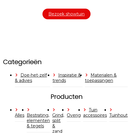
Bezoek showtuin
Categorieën
Doe-het-zelf
Inspiratie &
Materialen &
& advies
trends
toepassingen
Producten
Tuin
Alles
Bestrating,
Grind,
Overig
accessoires
Tuinhout
elementen
split
& tegels
&
zand