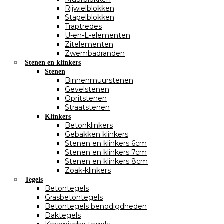
Rijwielblokken
Stapelblokken
Traptredes
U-en-L-elementen
Zitelementen
Zwembadranden
Stenen en klinkers
Stenen
Binnenmuurstenen
Gevelstenen
Opritstenen
Straatstenen
Klinkers
Betonklinkers
Gebakken klinkers
Stenen en klinkers 6cm
Stenen en klinkers 7cm
Stenen en klinkers 8cm
Zoak-klinkers
Tegels
Betontegels
Grasbetontegels
Betontegels benodigdheden
Daktegels