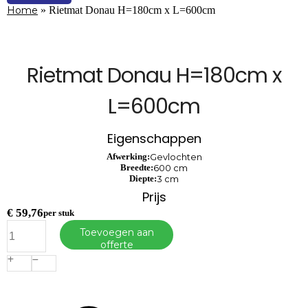
Home
»
Rietmat Donau H=180cm x L=600cm
Rietmat Donau H=180cm x
L=600cm
Eigenschappen
Afwerking:
Gevlochten
Breedte:
600 cm
Diepte:
3 cm
Prijs
€
59,76
per stuk
Rietmat
Toevoegen aan
Donau
offerte
H=180cm
x
L=600cm
aantal