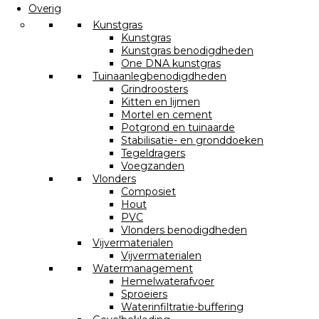
Overig
Kunstgras
Kunstgras
Kunstgras benodigdheden
One DNA kunstgras
Tuinaanlegbenodigdheden
Grindroosters
Kitten en lijmen
Mortel en cement
Potgrond en tuinaarde
Stabilisatie- en gronddoeken
Tegeldragers
Voegzanden
Vlonders
Composiet
Hout
PVC
Vlonders benodigdheden
Vijvermaterialen
Vijvermaterialen
Watermanagement
Hemelwaterafvoer
Sproeiers
Waterinfiltratie-buffering