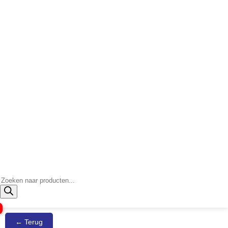
Producten
zoeken
← Terug