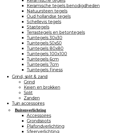
Keramische tegels
Keramische tegels benodigdheden
Natuursteen tegels
Oud hollandse tegels
Schellevis tegels
Staptegels
Terrastegels en betontegels
Tuintegels 30x30
Tuintegels 50x50
Tuintegels 80x80
Tuintegels 100x100
Tuintegels 6cm
Tuintegels 7cm
Tuintegels Finess
Grind, split & zand
Grind
Keien en brokken
Split
Zanden
Tuin accessoires
Buitenverlichting
Accessoires
Grondspots
Plafondverlichting
Sfeerverlichting