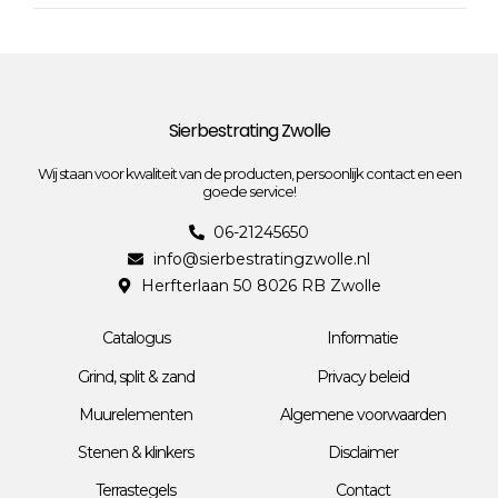
Sierbestrating Zwolle
Wij staan voor kwaliteit van de producten, persoonlijk contact en een
goede service!
06-21245650
info@sierbestratingzwolle.nl
Herfterlaan 50 8026 RB Zwolle
Catalogus
Informatie
Grind, split & zand
Privacy beleid
Muurelementen
Algemene voorwaarden
Stenen & klinkers
Disclaimer
Terrastegels
Contact