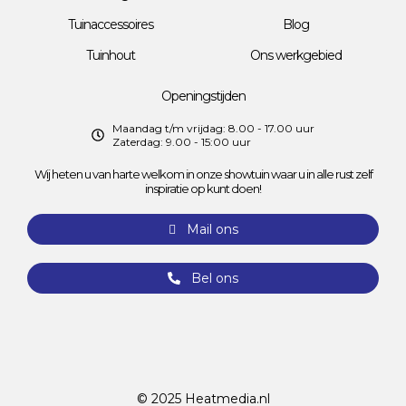
Tuinaccessoires
Blog
Tuinhout
Ons werkgebied
Openingstijden
Maandag t/m vrijdag: 8.00 - 17.00 uur
Zaterdag: 9.00 - 15:00 uur
Wij heten u van harte welkom in onze showtuin waar u in alle rust zelf
inspiratie op kunt doen!
Mail ons
Bel ons
© 2025
Heatmedia.nl