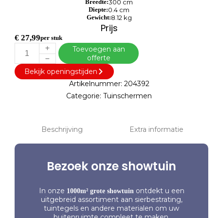
Breedte:
300 cm
Diepte:
0.4 cm
Gewicht:
8.12 kg
Prijs
€
27,99
per stuk
Toevoegen aan
offerte
Bekijk openingstijden
Artikelnummer:
204392
Categorie:
Tuinschermen
Beschrijving
Extra informatie
Bezoek onze showtuin
In onze
ontdekt u een
1000m² grote showtuin
uitgebreid assortiment aan sierbestrating,
tuintegels en andere materialen om uw
buitenruimte compleet te maken.