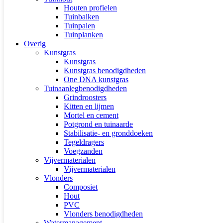
Houten profielen
Tuinbalken
Tuinpalen
Tuinplanken
Overig
Kunstgras
Kunstgras
Kunstgras benodigdheden
One DNA kunstgras
Tuinaanlegbenodigdheden
Grindroosters
Kitten en lijmen
Mortel en cement
Potgrond en tuinaarde
Stabilisatie- en gronddoeken
Tegeldragers
Voegzanden
Vijvermaterialen
Vijvermaterialen
Vlonders
Composiet
Hout
PVC
Vlonders benodigdheden
Watermanagement