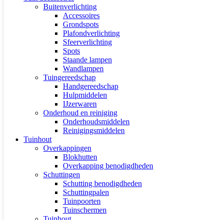
Buitenverlichting
Accessoires
Grondspots
Plafondverlichting
Sfeerverlichting
Spots
Staande lampen
Wandlampen
Tuingereedschap
Handgereedschap
Hulpmiddelen
IJzerwaren
Onderhoud en reiniging
Onderhoudsmiddelen
Reinigingsmiddelen
Tuinhout
Overkappingen
Blokhutten
Overkapping benodigdheden
Schuttingen
Schutting benodigdheden
Schuttingpalen
Tuinpoorten
Tuinschermen
Tuinhout