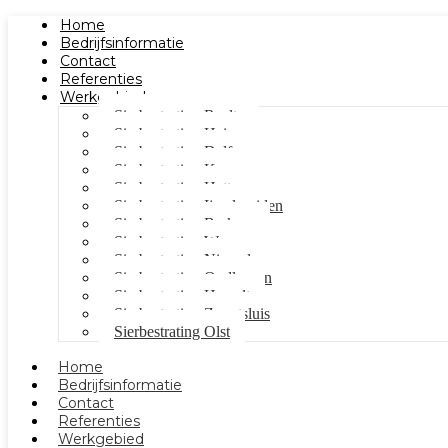
Home
Bedrijfsinformatie
Contact
Referenties
Werkgebied
Sierbestrating Raalte
Sierbestrating Heino
Sierbestrating Dalfsen
Sierbestrating Kampen
Sierbestrating Hattem
Sierbestrating Ijsselmuiden
Sierbestrating Berkum
Sierbestrating Wezep
Sierbestrating Nieuwleusen
Sierbestrating Oudleusen
Sierbestrating Hasselt
Sierbestrating Zwartsluis
Sierbestrating Olst
Home
Bedrijfsinformatie
Contact
Referenties
Werkgebied