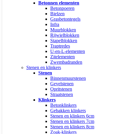
Betonnen elementen
Betonpoeren
Bielzen
Grasbetontegels
Infra
Muurblokken
Rijwielblokken
Stapelblokken
Traptredes
U-en-L-elementen
Zitelementen
Zwembadranden
Stenen en klinkers
Stenen
Binnenmuurstenen
Gevelstenen
Opritstenen
Straatstenen
Klinkers
Betonklinkers
Gebakken klinkers
Stenen en klinkers 6cm
Stenen en klinkers 7cm
Stenen en klinkers 8cm
Zoak-klinkers