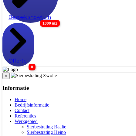
Bezoek showtuin
1000 m2
Offerte
0
×
Informatie
Home
Bedrijfsinformatie
Contact
Referenties
Werkgebied
Sierbestrating Raalte
Sierbestrating Heino