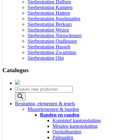
Sierbestrating Dalfsen
Sierbestrating Kampen
Sierbestrating Hattem
Sierbestrating Ijsselmuiden
Sierbestrating Berkum
Sierbestrating Wezep
Sierbestrating Nieuwleusen
Sierbestrating Oudleusen
Sierbestrating Hasselt
Sierbestrating Zwartsluis
Sierbestrating Olst
Catalogus
Producten
zoeken
Bestrating, elementen & tegels
Muurelementen & banden
Banden en randen
Kunststof kantopsluiting
Metalen kantopsluiting
Opsluitbanden
Palissaden