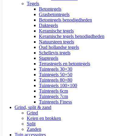
Tegels
Betontegels
Grasbetontegels
Betontegels benodigdheden
Daktegels
Keramische tegels
Keramische tegels benodigdheden
Natuursteen tegels
Oud hollandse tegels
Schellevis tegels
Staptegels
Terrastegels en betontegels
Tuintegels 30×30
Tuintegels 50×50
Tuintegels 80×80
Tuintegels 100×100
Tuintegels 6cm
Tuintegels 7cm
Tuintegels Finess
Grind, split & zand
Grind
Keien en brokken
Split
Zanden
Tuin accessoires