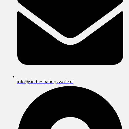
info@sierbestratingzwolle.nl