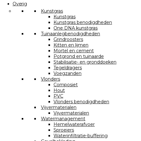
Overig
Kunstgras
Kunstgras
Kunstgras benodigdheden
One DNA kunstgras
Tuinaanlegbenodigdheden
Grindroosters
Kitten en lijmen
Mortel en cement
Potgrond en tuinaarde
Stabilisatie- en gronddoeken
Tegeldragers
Voegzanden
Vlonders
Composiet
Hout
PVC
Vlonders benodigdheden
Vijvermaterialen
Vijvermaterialen
Watermanagement
Hemelwaterafvoer
Sproeiers
Waterinfiltratie-buffering