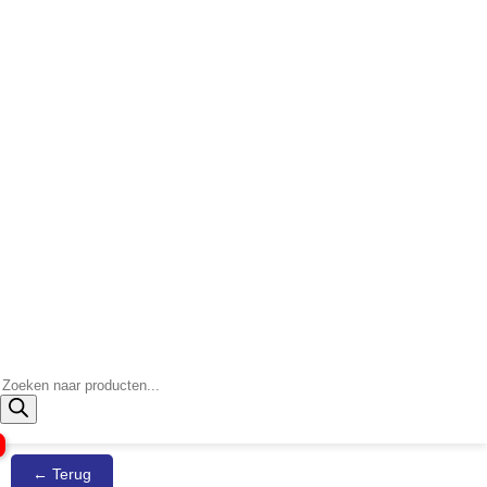
Producten
zoeken
← Terug