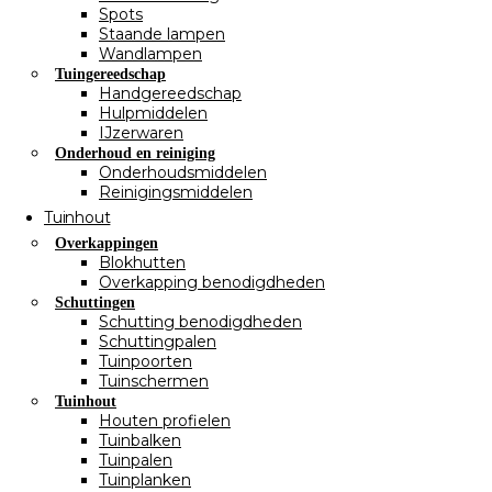
Spots
Staande lampen
Wandlampen
Tuingereedschap
Handgereedschap
Hulpmiddelen
IJzerwaren
Onderhoud en reiniging
Onderhoudsmiddelen
Reinigingsmiddelen
Tuinhout
Overkappingen
Blokhutten
Overkapping benodigdheden
Schuttingen
Schutting benodigdheden
Schuttingpalen
Tuinpoorten
Tuinschermen
Tuinhout
Houten profielen
Tuinbalken
Tuinpalen
Tuinplanken