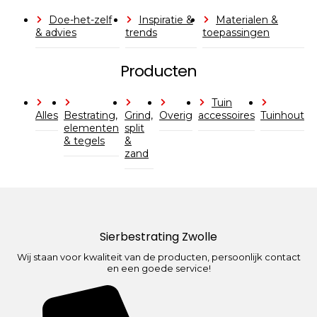
Doe-het-zelf
Inspiratie &
Materialen &
& advies
trends
toepassingen
Producten
Tuin
Alles
Bestrating,
Grind,
Overig
accessoires
Tuinhout
elementen
split
& tegels
&
zand
Sierbestrating Zwolle
Wij staan voor kwaliteit van de producten, persoonlijk contact
en een goede service!