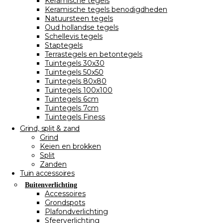
Keramische tegels
Keramische tegels benodigdheden
Natuursteen tegels
Oud hollandse tegels
Schellevis tegels
Staptegels
Terrastegels en betontegels
Tuintegels 30x30
Tuintegels 50x50
Tuintegels 80x80
Tuintegels 100x100
Tuintegels 6cm
Tuintegels 7cm
Tuintegels Finess
Grind, split & zand
Grind
Keien en brokken
Split
Zanden
Tuin accessoires
Buitenverlichting
Accessoires
Grondspots
Plafondverlichting
Sfeerverlichting