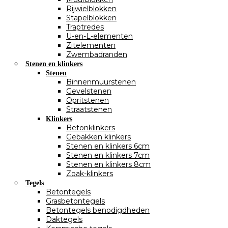
Rijwielblokken
Stapelblokken
Traptredes
U-en-L-elementen
Zitelementen
Zwembadranden
Stenen en klinkers
Stenen
Binnenmuurstenen
Gevelstenen
Opritstenen
Straatstenen
Klinkers
Betonklinkers
Gebakken klinkers
Stenen en klinkers 6cm
Stenen en klinkers 7cm
Stenen en klinkers 8cm
Zoak-klinkers
Tegels
Betontegels
Grasbetontegels
Betontegels benodigdheden
Daktegels