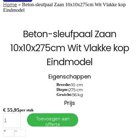
Home
»
Beton-sleufpaal Zaan 10x10x275cm Wit Vlakke kop
Eindmodel
Beton-sleufpaal Zaan
10x10x275cm Wit Vlakke kop
Eindmodel
Eigenschappen
Breedte:
10 cm
Diepte:
275 cm
Gewicht:
56 kg
Prijs
€
55,95
per stuk
Beton-
Toevoegen aan
sleufpaal
offerte
Zaan
10x10x275cm
Wit