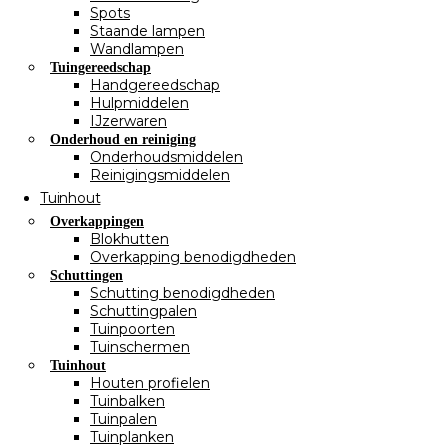
Spots
Staande lampen
Wandlampen
Tuingereedschap
Handgereedschap
Hulpmiddelen
IJzerwaren
Onderhoud en reiniging
Onderhoudsmiddelen
Reinigingsmiddelen
Tuinhout
Overkappingen
Blokhutten
Overkapping benodigdheden
Schuttingen
Schutting benodigdheden
Schuttingpalen
Tuinpoorten
Tuinschermen
Tuinhout
Houten profielen
Tuinbalken
Tuinpalen
Tuinplanken