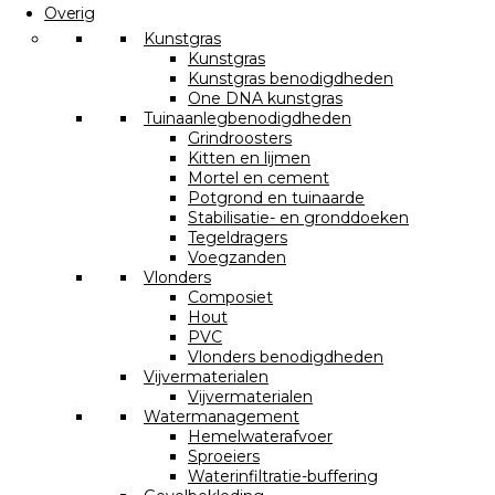
Overig
Kunstgras
Kunstgras
Kunstgras benodigdheden
One DNA kunstgras
Tuinaanlegbenodigdheden
Grindroosters
Kitten en lijmen
Mortel en cement
Potgrond en tuinaarde
Stabilisatie- en gronddoeken
Tegeldragers
Voegzanden
Vlonders
Composiet
Hout
PVC
Vlonders benodigdheden
Vijvermaterialen
Vijvermaterialen
Watermanagement
Hemelwaterafvoer
Sproeiers
Waterinfiltratie-buffering