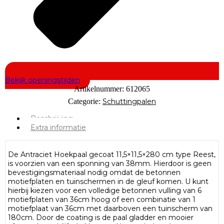
Bekijk openingstijden
Artikelnummer:
612065
Categorie:
Schuttingpalen
Beschrijving
Extra informatie
De Antraciet Hoekpaal gecoat 11,5×11,5×280 cm type Reest,
is voorzien van een sponning van 38mm. Hierdoor is geen
bevestigingsmateriaal nodig omdat de betonnen
motiefplaten en tuinschermen in de gleuf komen. U kunt
hierbij kiezen voor een volledige betonnen vulling van 6
motiefplaten van 36cm hoog of een combinatie van 1
motiefplaat van 36cm met daarboven een tuinscherm van
180cm. Door de coating is de paal gladder en mooier