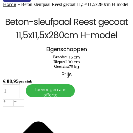
Home
»
Beton-sleufpaal Reest gecoat 11,5×11,5x280cm H-model
Beton-sleufpaal Reest gecoat
11,5x11,5x280cm H-model
Eigenschappen
Breedte:
11.5 cm
Diepte:
280 cm
Gewicht:
75 kg
Prijs
€
88,95
per stuk
Beton-
Toevoegen aan
sleufpaal
offerte
Reest
gecoat
11,5x11,5x280cm
H-
model
aantal