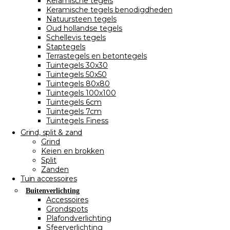
Keramische tegels
Keramische tegels benodigdheden
Natuursteen tegels
Oud hollandse tegels
Schellevis tegels
Staptegels
Terrastegels en betontegels
Tuintegels 30x30
Tuintegels 50x50
Tuintegels 80x80
Tuintegels 100x100
Tuintegels 6cm
Tuintegels 7cm
Tuintegels Finess
Grind, split & zand
Grind
Keien en brokken
Split
Zanden
Tuin accessoires
Buitenverlichting
Accessoires
Grondspots
Plafondverlichting
Sfeerverlichting