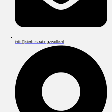
info@sierbestratingzwolle.nl