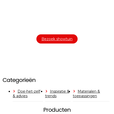
Bezoek onze showtuin
In onze
ontdekt u een uitgebreid
1000m² grote showtuin
assortiment aan sierbestrating, tuintegels en andere
materialen om uw buitenruimte compleet te maken.
Bezoek showtuin
Categorieën
Doe-het-zelf
Inspiratie &
Materialen &
& advies
trends
toepassingen
Producten