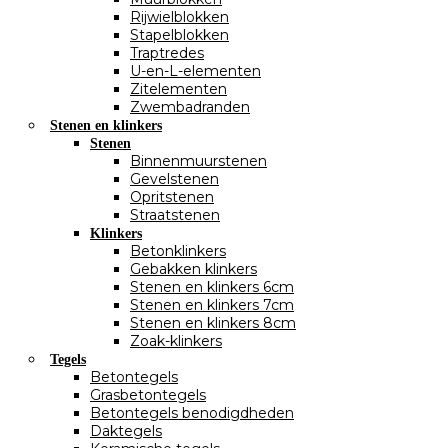
Rijwielblokken
Stapelblokken
Traptredes
U-en-L-elementen
Zitelementen
Zwembadranden
Stenen en klinkers
Stenen
Binnenmuurstenen
Gevelstenen
Opritstenen
Straatstenen
Klinkers
Betonklinkers
Gebakken klinkers
Stenen en klinkers 6cm
Stenen en klinkers 7cm
Stenen en klinkers 8cm
Zoak-klinkers
Tegels
Betontegels
Grasbetontegels
Betontegels benodigdheden
Daktegels