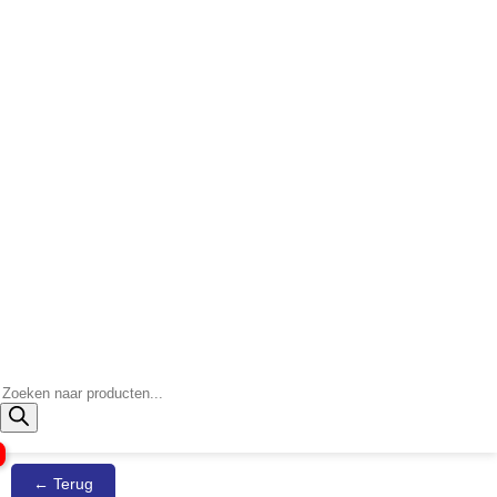
Producten
zoeken
← Terug