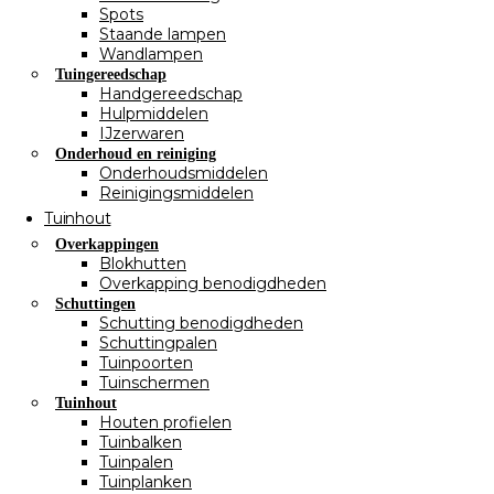
Spots
Staande lampen
Wandlampen
Tuingereedschap
Handgereedschap
Hulpmiddelen
IJzerwaren
Onderhoud en reiniging
Onderhoudsmiddelen
Reinigingsmiddelen
Tuinhout
Overkappingen
Blokhutten
Overkapping benodigdheden
Schuttingen
Schutting benodigdheden
Schuttingpalen
Tuinpoorten
Tuinschermen
Tuinhout
Houten profielen
Tuinbalken
Tuinpalen
Tuinplanken