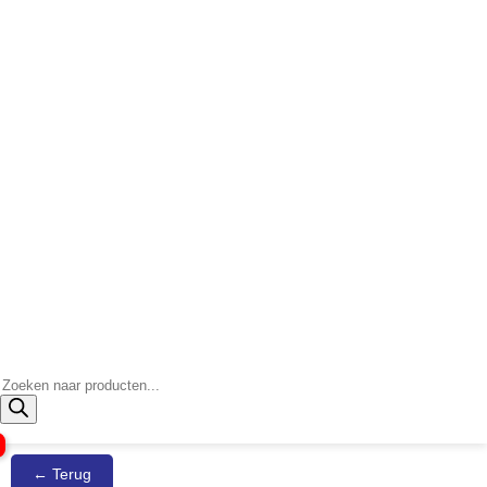
Producten
zoeken
← Terug