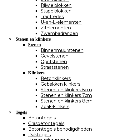
Rijwielblokken
Stapelblokken
Traptredes
U-en-L-elementen
Zitelementen
Zwembadranden
Stenen en klinkers
Stenen
Binnenmuurstenen
Gevelstenen
Opritstenen
Straatstenen
Klinkers
Betonklinkers
Gebakken klinkers
Stenen en klinkers 6cm
Stenen en klinkers 7cm
Stenen en klinkers 8cm
Zoak-klinkers
Tegels
Betontegels
Grasbetontegels
Betontegels benodigdheden
Daktegels