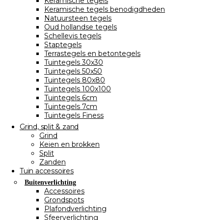
Keramische tegels
Keramische tegels benodigdheden
Natuursteen tegels
Oud hollandse tegels
Schellevis tegels
Staptegels
Terrastegels en betontegels
Tuintegels 30x30
Tuintegels 50x50
Tuintegels 80x80
Tuintegels 100x100
Tuintegels 6cm
Tuintegels 7cm
Tuintegels Finess
Grind, split & zand
Grind
Keien en brokken
Split
Zanden
Tuin accessoires
Buitenverlichting
Accessoires
Grondspots
Plafondverlichting
Sfeerverlichting