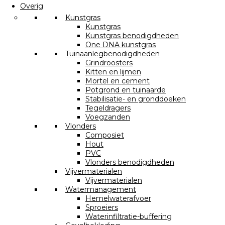
Overig
Kunstgras
Kunstgras
Kunstgras benodigdheden
One DNA kunstgras
Tuinaanlegbenodigdheden
Grindroosters
Kitten en lijmen
Mortel en cement
Potgrond en tuinaarde
Stabilisatie- en gronddoeken
Tegeldragers
Voegzanden
Vlonders
Composiet
Hout
PVC
Vlonders benodigdheden
Vijvermaterialen
Vijvermaterialen
Watermanagement
Hemelwaterafvoer
Sproeiers
Waterinfiltratie-buffering