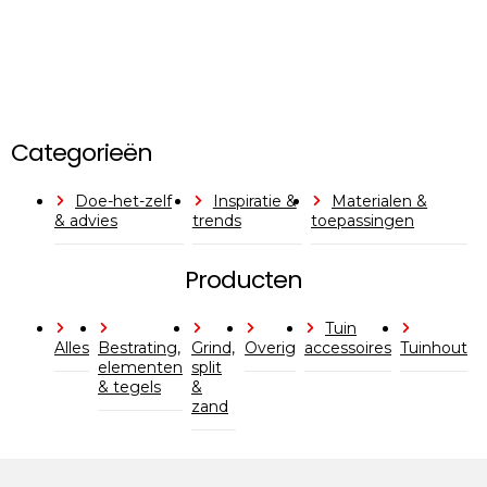
Categorieën
Doe-het-zelf
Inspiratie &
Materialen &
& advies
trends
toepassingen
Producten
Tuin
Alles
Bestrating,
Grind,
Overig
accessoires
Tuinhout
elementen
split
& tegels
&
zand