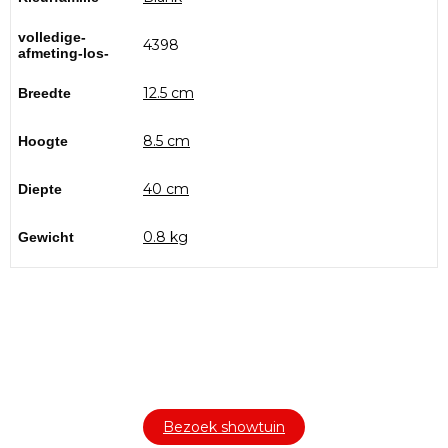
volledige-
4398
afmeting-los-
12.5 cm
Breedte
8.5 cm
Hoogte
40 cm
Diepte
0.8 kg
Gewicht
Bezoek onze showtuin
In onze
ontdekt u een uitgebreid
1000m² grote showtuin
assortiment aan sierbestrating, tuintegels en andere
materialen om uw buitenruimte compleet te maken.
Bezoek showtuin