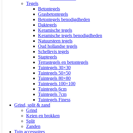
Tegels
Betontegels
Grasbetontegels
Betontegels benodigdheden
Daktegels
Keramische tegels
Keramische tegels benodigdheden
Natuursteen tegels
Oud hollandse tegels
Schellevis tegels
Staptegels
Terrastegels en betontegels
Tuintegels 30×30
Tuintegels 50×50
Tuintegels 80×80
Tuintegels 100×100
Tuintegels 6cm
Tuintegels 7cm
Tuintegels Finess
Grind, split & zand
Grind
Keien en brokken
Split
Zanden
Tuin accessoires