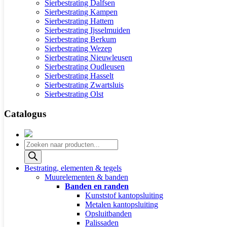
Sierbestrating Dalfsen
Sierbestrating Kampen
Sierbestrating Hattem
Sierbestrating Ijsselmuiden
Sierbestrating Berkum
Sierbestrating Wezep
Sierbestrating Nieuwleusen
Sierbestrating Oudleusen
Sierbestrating Hasselt
Sierbestrating Zwartsluis
Sierbestrating Olst
Catalogus
Producten
zoeken
Bestrating, elementen & tegels
Muurelementen & banden
Banden en randen
Kunststof kantopsluiting
Metalen kantopsluiting
Opsluitbanden
Palissaden