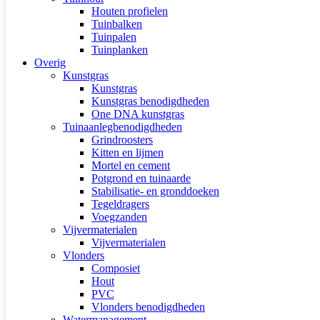
Houten profielen
Tuinbalken
Tuinpalen
Tuinplanken
Overig
Kunstgras
Kunstgras
Kunstgras benodigdheden
One DNA kunstgras
Tuinaanlegbenodigdheden
Grindroosters
Kitten en lijmen
Mortel en cement
Potgrond en tuinaarde
Stabilisatie- en gronddoeken
Tegeldragers
Voegzanden
Vijvermaterialen
Vijvermaterialen
Vlonders
Composiet
Hout
PVC
Vlonders benodigdheden
Watermanagement