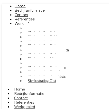
Home
Bedrijfsinformatie
Contact
Referenties
Werkgebied
Sierbestrating Raalte
Sierbestrating Heino
Sierbestrating Dalfsen
Sierbestrating Kampen
Sierbestrating Hattem
Sierbestrating Ijsselmuiden
Sierbestrating Berkum
Sierbestrating Wezep
Sierbestrating Nieuwleusen
Sierbestrating Oudleusen
Sierbestrating Hasselt
Sierbestrating Zwartsluis
Sierbestrating Olst
Home
Bedrijfsinformatie
Contact
Referenties
Werkgebied