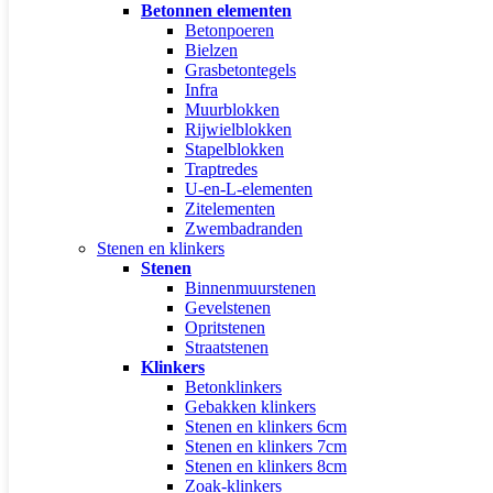
Betonnen elementen
Betonpoeren
Bielzen
Grasbetontegels
Infra
Muurblokken
Rijwielblokken
Stapelblokken
Traptredes
U-en-L-elementen
Zitelementen
Zwembadranden
Stenen en klinkers
Stenen
Binnenmuurstenen
Gevelstenen
Opritstenen
Straatstenen
Klinkers
Betonklinkers
Gebakken klinkers
Stenen en klinkers 6cm
Stenen en klinkers 7cm
Stenen en klinkers 8cm
Zoak-klinkers