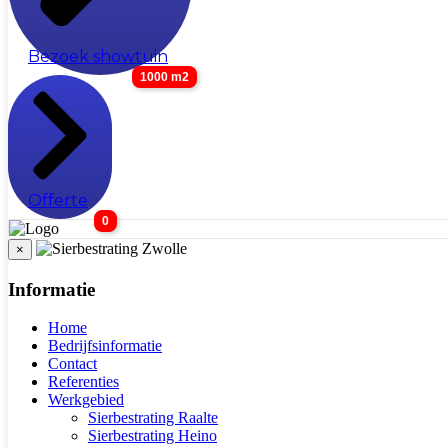
Bezoek showtuin
1000 m2
Offerte
0
×
Informatie
Home
Bedrijfsinformatie
Contact
Referenties
Werkgebied
Sierbestrating Raalte
Sierbestrating Heino