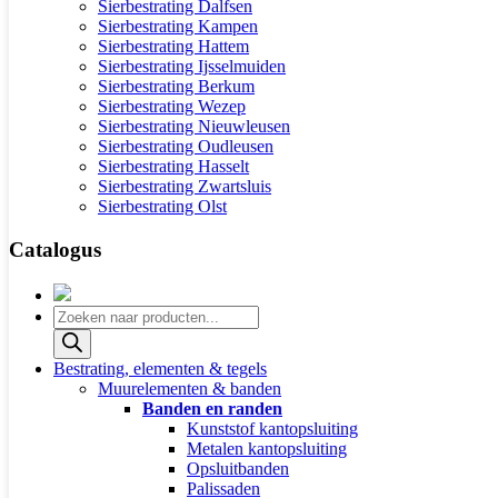
Sierbestrating Dalfsen
Sierbestrating Kampen
Sierbestrating Hattem
Sierbestrating Ijsselmuiden
Sierbestrating Berkum
Sierbestrating Wezep
Sierbestrating Nieuwleusen
Sierbestrating Oudleusen
Sierbestrating Hasselt
Sierbestrating Zwartsluis
Sierbestrating Olst
Catalogus
Producten
zoeken
Bestrating, elementen & tegels
Muurelementen & banden
Banden en randen
Kunststof kantopsluiting
Metalen kantopsluiting
Opsluitbanden
Palissaden