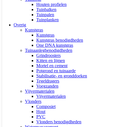
Houten profielen
Tuinbalken
Tuinpalen
Tuinplanken
Overig
Kunstgras
Kunstgras
Kunstgras benodigdheden
One DNA kunstgras
Tuinaanlegbenodigdheden
Grindroosters
Kitten en lijmen
Mortel en cement
Potgrond en tuinaarde
Stabilisatie- en gronddoeken
Tegeldragers
Voegzanden
Vijvermaterialen
Vijvermaterialen
Vlonders
Composiet
Hout
PVC
Vlonders benodigdheden
Watermanagement