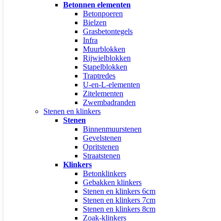
Betonnen elementen
Betonpoeren
Bielzen
Grasbetontegels
Infra
Muurblokken
Rijwielblokken
Stapelblokken
Traptredes
U-en-L-elementen
Zitelementen
Zwembadranden
Stenen en klinkers
Stenen
Binnenmuurstenen
Gevelstenen
Opritstenen
Straatstenen
Klinkers
Betonklinkers
Gebakken klinkers
Stenen en klinkers 6cm
Stenen en klinkers 7cm
Stenen en klinkers 8cm
Zoak-klinkers