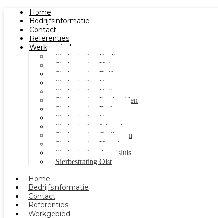
Home
Bedrijfsinformatie
Contact
Referenties
Werkgebied
Sierbestrating Raalte
Sierbestrating Heino
Sierbestrating Dalfsen
Sierbestrating Kampen
Sierbestrating Hattem
Sierbestrating Ijsselmuiden
Sierbestrating Berkum
Sierbestrating Wezep
Sierbestrating Nieuwleusen
Sierbestrating Oudleusen
Sierbestrating Hasselt
Sierbestrating Zwartsluis
Sierbestrating Olst
Home
Bedrijfsinformatie
Contact
Referenties
Werkgebied