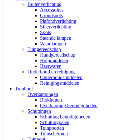
Buitenverlichting
Accessoires
Grondspots
Plafondverlichting
Sfeerverlichting
Spots
Staande lampen
Wandlampen
Tuingereedschap
Handgereedschap
Hulpmiddelen
IJzerwaren
Onderhoud en reiniging
Onderhoudsmiddelen
Reinigingsmiddelen
Tuinhout
Overkappingen
Blokhutten
Overkapping benodigdheden
Schuttingen
Schutting benodigdheden
Schuttingpalen
Tuinpoorten
Tuinschermen
Tuinhout