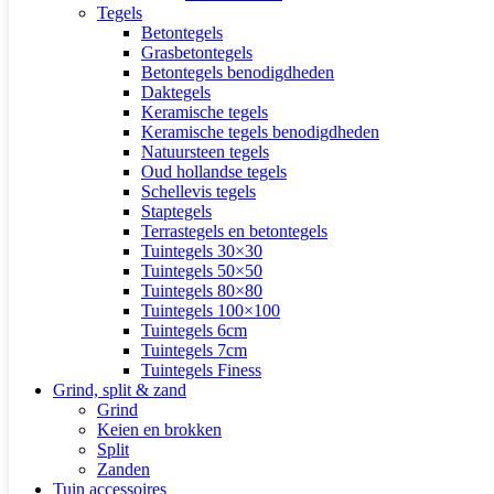
Tegels
Betontegels
Grasbetontegels
Betontegels benodigdheden
Daktegels
Keramische tegels
Keramische tegels benodigdheden
Natuursteen tegels
Oud hollandse tegels
Schellevis tegels
Staptegels
Terrastegels en betontegels
Tuintegels 30×30
Tuintegels 50×50
Tuintegels 80×80
Tuintegels 100×100
Tuintegels 6cm
Tuintegels 7cm
Tuintegels Finess
Grind, split & zand
Grind
Keien en brokken
Split
Zanden
Tuin accessoires