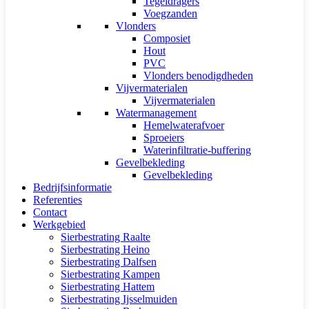
Tegeldragers
Voegzanden
Vlonders
Composiet
Hout
PVC
Vlonders benodigdheden
Vijvermaterialen
Vijvermaterialen
Watermanagement
Hemelwaterafvoer
Sproeiers
Waterinfiltratie-buffering
Gevelbekleding
Gevelbekleding
Bedrijfsinformatie
Referenties
Contact
Werkgebied
Sierbestrating Raalte
Sierbestrating Heino
Sierbestrating Dalfsen
Sierbestrating Kampen
Sierbestrating Hattem
Sierbestrating Ijsselmuiden