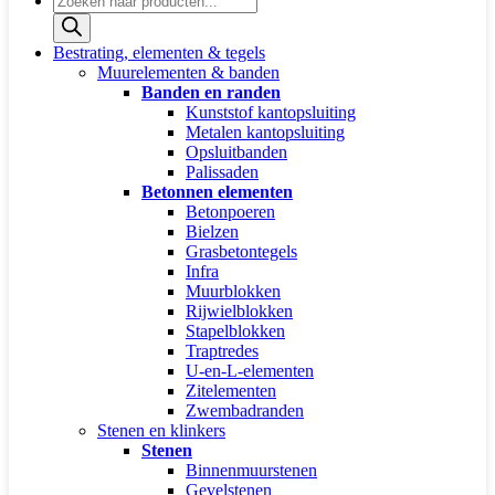
zoeken
Bestrating, elementen & tegels
Muurelementen & banden
Banden en randen
Kunststof kantopsluiting
Metalen kantopsluiting
Opsluitbanden
Palissaden
Betonnen elementen
Betonpoeren
Bielzen
Grasbetontegels
Infra
Muurblokken
Rijwielblokken
Stapelblokken
Traptredes
U-en-L-elementen
Zitelementen
Zwembadranden
Stenen en klinkers
Stenen
Binnenmuurstenen
Gevelstenen