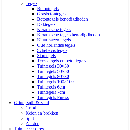
Tegels
Betontegels
Grasbetontegels
Betontegels benodigdheden
Daktegels
Keramische tegels
Keramische tegels benodigdheden
Natuursteen tegels
Oud hollandse tegels
Schellevis tegels
Staptegels
Terrastegels en betontegels
Tuintegels 30×30
Tuintegels 50×50
Tuintegels 80×80
Tuintegels 100×100
Tuintegels 6cm
Tuintegels 7cm
Tuintegels Finess
Grind, split & zand
Grind
Keien en brokken
Split
Zanden
Tuin accessoires