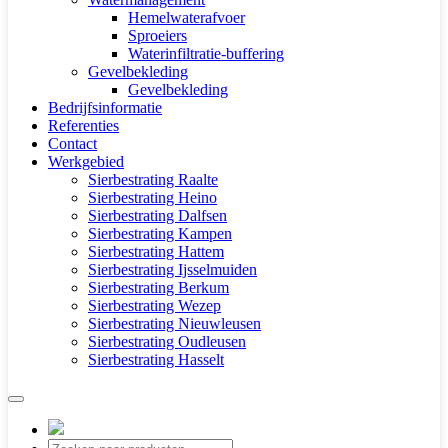
Hemelwaterafvoer
Sproeiers
Waterinfiltratie-buffering
Gevelbekleding
Gevelbekleding
Bedrijfsinformatie
Referenties
Contact
Werkgebied
Sierbestrating Raalte
Sierbestrating Heino
Sierbestrating Dalfsen
Sierbestrating Kampen
Sierbestrating Hattem
Sierbestrating Ijsselmuiden
Sierbestrating Berkum
Sierbestrating Wezep
Sierbestrating Nieuwleusen
Sierbestrating Oudleusen
Sierbestrating Hasselt
Producten