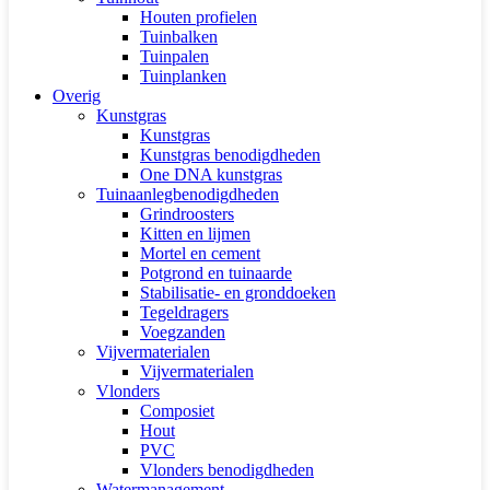
Houten profielen
Tuinbalken
Tuinpalen
Tuinplanken
Overig
Kunstgras
Kunstgras
Kunstgras benodigdheden
One DNA kunstgras
Tuinaanlegbenodigdheden
Grindroosters
Kitten en lijmen
Mortel en cement
Potgrond en tuinaarde
Stabilisatie- en gronddoeken
Tegeldragers
Voegzanden
Vijvermaterialen
Vijvermaterialen
Vlonders
Composiet
Hout
PVC
Vlonders benodigdheden
Watermanagement