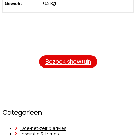
0.5 kg
Gewicht
Bezoek onze showtuin
In onze
ontdekt u een uitgebreid
1000m² grote showtuin
assortiment aan sierbestrating, tuintegels en andere
materialen om uw buitenruimte compleet te maken.
Bezoek showtuin
Categorieën
Doe-het-zelf & advies
Inspiratie & trends