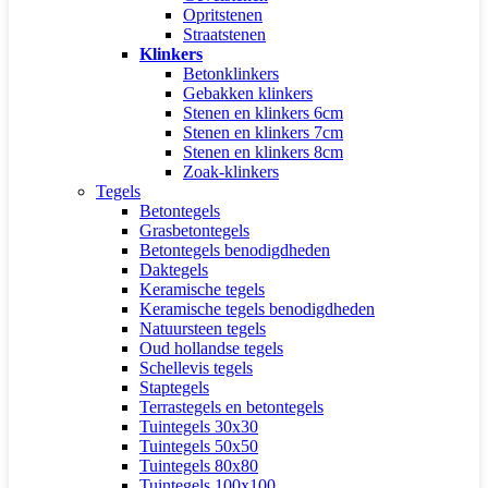
Opritstenen
Straatstenen
Klinkers
Betonklinkers
Gebakken klinkers
Stenen en klinkers 6cm
Stenen en klinkers 7cm
Stenen en klinkers 8cm
Zoak-klinkers
Tegels
Betontegels
Grasbetontegels
Betontegels benodigdheden
Daktegels
Keramische tegels
Keramische tegels benodigdheden
Natuursteen tegels
Oud hollandse tegels
Schellevis tegels
Staptegels
Terrastegels en betontegels
Tuintegels 30x30
Tuintegels 50x50
Tuintegels 80x80
Tuintegels 100x100