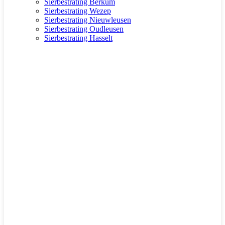
Sierbestrating Berkum
Sierbestrating Wezep
Sierbestrating Nieuwleusen
Sierbestrating Oudleusen
Sierbestrating Hasselt