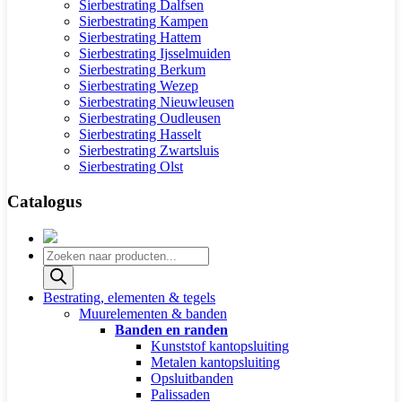
Sierbestrating Dalfsen
Sierbestrating Kampen
Sierbestrating Hattem
Sierbestrating Ijsselmuiden
Sierbestrating Berkum
Sierbestrating Wezep
Sierbestrating Nieuwleusen
Sierbestrating Oudleusen
Sierbestrating Hasselt
Sierbestrating Zwartsluis
Sierbestrating Olst
Catalogus
Producten
zoeken
Bestrating, elementen & tegels
Muurelementen & banden
Banden en randen
Kunststof kantopsluiting
Metalen kantopsluiting
Opsluitbanden
Palissaden