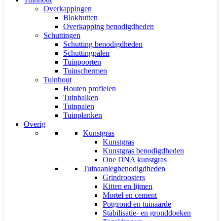
Overkappingen
Blokhutten
Overkapping benodigdheden
Schuttingen
Schutting benodigdheden
Schuttingpalen
Tuinpoorten
Tuinschermen
Tuinhout
Houten profielen
Tuinbalken
Tuinpalen
Tuinplanken
Overig
Kunstgras
Kunstgras
Kunstgras benodigdheden
One DNA kunstgras
Tuinaanlegbenodigdheden
Grindroosters
Kitten en lijmen
Mortel en cement
Potgrond en tuinaarde
Stabilisatie- en gronddoeken