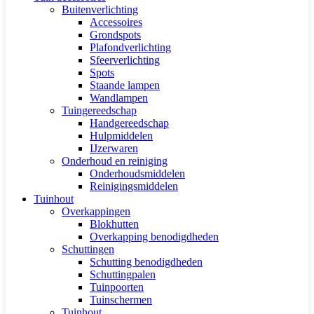
Buitenverlichting
Accessoires
Grondspots
Plafondverlichting
Sfeerverlichting
Spots
Staande lampen
Wandlampen
Tuingereedschap
Handgereedschap
Hulpmiddelen
IJzerwaren
Onderhoud en reiniging
Onderhoudsmiddelen
Reinigingsmiddelen
Tuinhout
Overkappingen
Blokhutten
Overkapping benodigdheden
Schuttingen
Schutting benodigdheden
Schuttingpalen
Tuinpoorten
Tuinschermen
Tuinhout