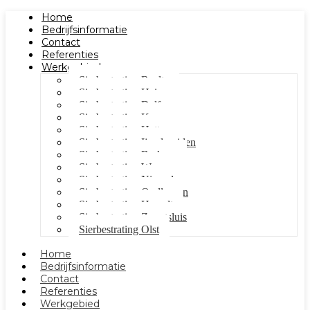
Home
Bedrijfsinformatie
Contact
Referenties
Werkgebied
Sierbestrating Raalte
Sierbestrating Heino
Sierbestrating Dalfsen
Sierbestrating Kampen
Sierbestrating Hattem
Sierbestrating Ijsselmuiden
Sierbestrating Berkum
Sierbestrating Wezep
Sierbestrating Nieuwleusen
Sierbestrating Oudleusen
Sierbestrating Hasselt
Sierbestrating Zwartsluis
Sierbestrating Olst
Home
Bedrijfsinformatie
Contact
Referenties
Werkgebied