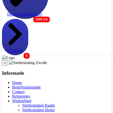
Bezoek showtuin
1000 m2
Offerte
0
×
Informatie
Home
Bedrijfsinformatie
Contact
Referenties
Werkgebied
Sierbestrating Raalte
Sierbestrating Heino