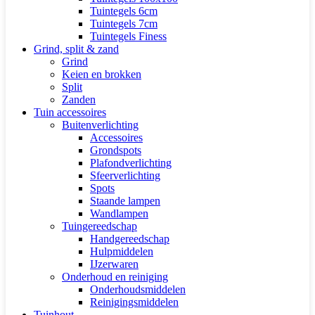
Tuintegels 6cm
Tuintegels 7cm
Tuintegels Finess
Grind, split & zand
Grind
Keien en brokken
Split
Zanden
Tuin accessoires
Buitenverlichting
Accessoires
Grondspots
Plafondverlichting
Sfeerverlichting
Spots
Staande lampen
Wandlampen
Tuingereedschap
Handgereedschap
Hulpmiddelen
IJzerwaren
Onderhoud en reiniging
Onderhoudsmiddelen
Reinigingsmiddelen
Tuinhout