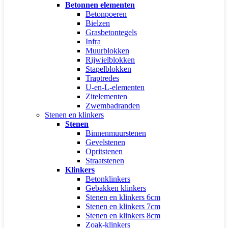
Betonnen elementen
Betonpoeren
Bielzen
Grasbetontegels
Infra
Muurblokken
Rijwielblokken
Stapelblokken
Traptredes
U-en-L-elementen
Zitelementen
Zwembadranden
Stenen en klinkers
Stenen
Binnenmuurstenen
Gevelstenen
Opritstenen
Straatstenen
Klinkers
Betonklinkers
Gebakken klinkers
Stenen en klinkers 6cm
Stenen en klinkers 7cm
Stenen en klinkers 8cm
Zoak-klinkers