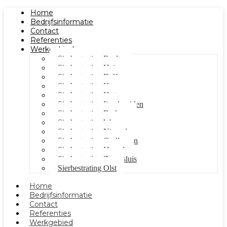
Home
Bedrijfsinformatie
Contact
Referenties
Werkgebied
Sierbestrating Raalte
Sierbestrating Heino
Sierbestrating Dalfsen
Sierbestrating Kampen
Sierbestrating Hattem
Sierbestrating Ijsselmuiden
Sierbestrating Berkum
Sierbestrating Wezep
Sierbestrating Nieuwleusen
Sierbestrating Oudleusen
Sierbestrating Hasselt
Sierbestrating Zwartsluis
Sierbestrating Olst
Home
Bedrijfsinformatie
Contact
Referenties
Werkgebied