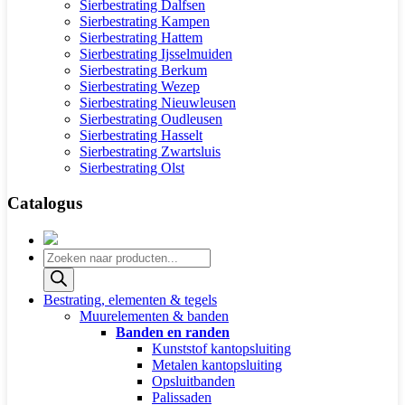
Sierbestrating Dalfsen
Sierbestrating Kampen
Sierbestrating Hattem
Sierbestrating Ijsselmuiden
Sierbestrating Berkum
Sierbestrating Wezep
Sierbestrating Nieuwleusen
Sierbestrating Oudleusen
Sierbestrating Hasselt
Sierbestrating Zwartsluis
Sierbestrating Olst
Catalogus
Producten
zoeken
Bestrating, elementen & tegels
Muurelementen & banden
Banden en randen
Kunststof kantopsluiting
Metalen kantopsluiting
Opsluitbanden
Palissaden