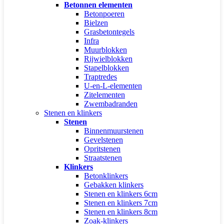
Betonnen elementen
Betonpoeren
Bielzen
Grasbetontegels
Infra
Muurblokken
Rijwielblokken
Stapelblokken
Traptredes
U-en-L-elementen
Zitelementen
Zwembadranden
Stenen en klinkers
Stenen
Binnenmuurstenen
Gevelstenen
Opritstenen
Straatstenen
Klinkers
Betonklinkers
Gebakken klinkers
Stenen en klinkers 6cm
Stenen en klinkers 7cm
Stenen en klinkers 8cm
Zoak-klinkers