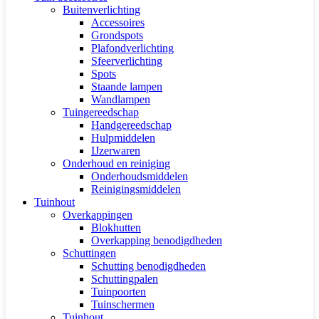
Buitenverlichting
Accessoires
Grondspots
Plafondverlichting
Sfeerverlichting
Spots
Staande lampen
Wandlampen
Tuingereedschap
Handgereedschap
Hulpmiddelen
IJzerwaren
Onderhoud en reiniging
Onderhoudsmiddelen
Reinigingsmiddelen
Tuinhout
Overkappingen
Blokhutten
Overkapping benodigdheden
Schuttingen
Schutting benodigdheden
Schuttingpalen
Tuinpoorten
Tuinschermen
Tuinhout