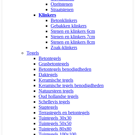
Opritstenen
Straatstenen
Klinkers
Betonklinkers
Gebakken klinkers
Stenen en klinkers 6cm
Stenen en klinkers 7cm
Stenen en klinkers 8cm
Zoak-klinkers
Tegels
Betontegels
Grasbetontegels
Betontegels benodigdheden
Daktegels
Keramische tegels
Keramische tegels benodigdheden
Natuursteen tegels
Oud hollandse tegels
Schellevis tegels
Staptegels
Terrastegels en betontegels
Tuintegels 30x30
Tuintegels 50x50
Tuintegels 80x80
Tuintegels 100x100