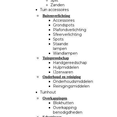
Split
Zanden
Tuin accessoires
Buitenverlichting
Accessoires
Grondspots
Plafondverlichting
Sfeerverlichting
Spots
Staande
lampen
Wandlampen
Tuingereedschap
Handgereedschap
Hulpmiddelen
IJzerwaren
Onderhoud en reiniging
Onderhoudsmiddelen
Reinigingsmiddelen
Tuinhout
Overkappingen
Blokhutten
Overkapping
benodigdheden