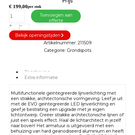
Prijs
€
199,00
per stuk
Toevoegen aan
offerte
Bekijk openingstijden
Artikelnummer:
211509
Categorie:
Grondspots
Beschrijving
Extra informatie
Multifunctionele geïntegreerde lijnverlichting met
een strakke, architectonische vormgeving. Leef je uit
met de EVO geïntegreerde LED lijnverlichting en
geef je bestrating een upgrade met je eigen
lichtontwerp. Creëer strakke architectonische lijnen of
juist een speels effect. Haal de lichtarchitect in jezelf
naar boven! Het armatuur is uitgevoerd met een
behuizing van hard geanodiseerd aluminium en heeft