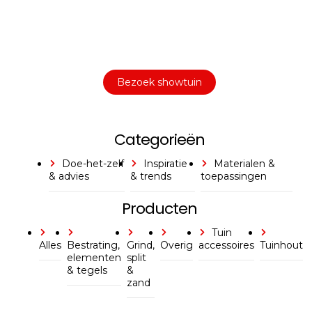
In onze
ontdekt u een
1000m² grote showtuin
uitgebreid assortiment aan sierbestrating,
tuintegels en andere materialen om uw
buitenruimte compleet te maken.
Bezoek showtuin
Categorieën
Doe-het-zelf
Inspiratie
Materialen &
& advies
& trends
toepassingen
Producten
Tuin
Alles
Bestrating,
Grind,
Overig
accessoires
Tuinhout
elementen
split
& tegels
&
zand