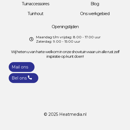
Tuinaccessoires
Blog
Tuinhout
Ons werkgebied
Openingstijden
Maandag t/m vrijdag: 8.00 - 17.00 uur
Zaterdag: 9.00 - 15:00 uur
Wij heten u van harte welkom in onze showtuin waar u in alle rust zelf
inspiratie op kunt doen!
Mail ons
Bel ons
© 2025
Heatmedia.nl