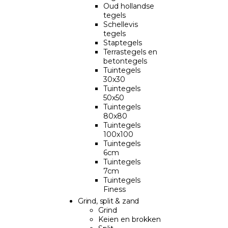
Oud hollandse
tegels
Schellevis
tegels
Staptegels
Terrastegels en
betontegels
Tuintegels
30x30
Tuintegels
50x50
Tuintegels
80x80
Tuintegels
100x100
Tuintegels
6cm
Tuintegels
7cm
Tuintegels
Finess
Grind, split & zand
Grind
Keien en brokken