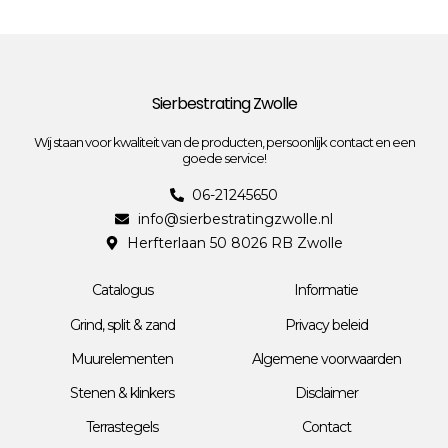
Sierbestrating Zwolle
Wij staan voor kwaliteit van de producten, persoonlijk contact en een
goede service!
06-21245650
info@sierbestratingzwolle.nl
Herfterlaan 50 8026 RB Zwolle
Catalogus
Informatie
Grind, split & zand
Privacy beleid
Muurelementen
Algemene voorwaarden
Stenen & klinkers
Disclaimer
Terrastegels
Contact