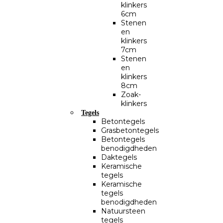
klinkers
6cm
Stenen
en
klinkers
7cm
Stenen
en
klinkers
8cm
Zoak-
klinkers
Tegels
Betontegels
Grasbetontegels
Betontegels
benodigdheden
Daktegels
Keramische
tegels
Keramische
tegels
benodigdheden
Natuursteen
tegels