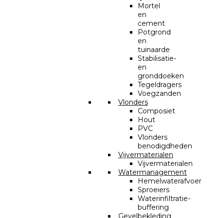
Mortel
en
cement
Potgrond
en
tuinaarde
Stabilisatie-
en
gronddoeken
Tegeldragers
Voegzanden
Vlonders
Composiet
Hout
PVC
Vlonders
benodigdheden
Vijvermaterialen
Vijvermaterialen
Watermanagement
Hemelwaterafvoer
Sproeiers
Waterinfiltratie-
buffering
Gevelbekleding