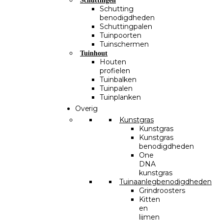
Schuttingen
Schutting
benodigdheden
Schuttingpalen
Tuinpoorten
Tuinschermen
Tuinhout
Houten
profielen
Tuinbalken
Tuinpalen
Tuinplanken
Overig
Kunstgras
Kunstgras
Kunstgras
benodigdheden
One
DNA
kunstgras
Tuinaanlegbenodigdheden
Grindroosters
Kitten
en
lijmen