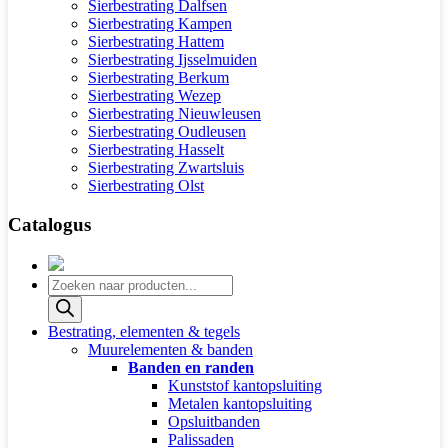
Sierbestrating Dalfsen
Sierbestrating Kampen
Sierbestrating Hattem
Sierbestrating Ijsselmuiden
Sierbestrating Berkum
Sierbestrating Wezep
Sierbestrating Nieuwleusen
Sierbestrating Oudleusen
Sierbestrating Hasselt
Sierbestrating Zwartsluis
Sierbestrating Olst
Catalogus
Producten
zoeken
Bestrating, elementen & tegels
Muurelementen & banden
Banden en randen
Kunststof kantopsluiting
Metalen kantopsluiting
Opsluitbanden
Palissaden