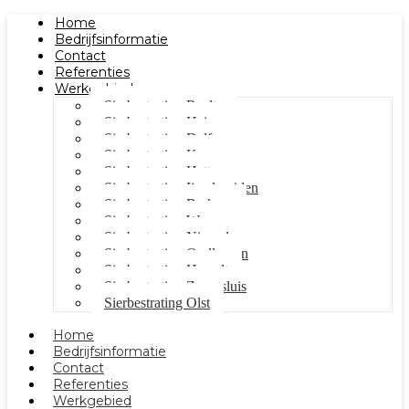
Home
Bedrijfsinformatie
Contact
Referenties
Werkgebied
Sierbestrating Raalte
Sierbestrating Heino
Sierbestrating Dalfsen
Sierbestrating Kampen
Sierbestrating Hattem
Sierbestrating Ijsselmuiden
Sierbestrating Berkum
Sierbestrating Wezep
Sierbestrating Nieuwleusen
Sierbestrating Oudleusen
Sierbestrating Hasselt
Sierbestrating Zwartsluis
Sierbestrating Olst
Home
Bedrijfsinformatie
Contact
Referenties
Werkgebied