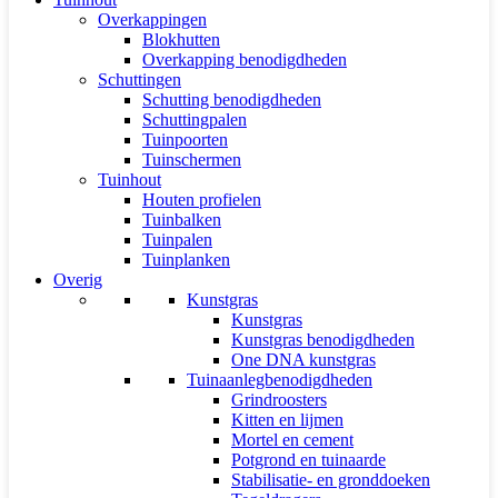
Overkappingen
Blokhutten
Overkapping benodigdheden
Schuttingen
Schutting benodigdheden
Schuttingpalen
Tuinpoorten
Tuinschermen
Tuinhout
Houten profielen
Tuinbalken
Tuinpalen
Tuinplanken
Overig
Kunstgras
Kunstgras
Kunstgras benodigdheden
One DNA kunstgras
Tuinaanlegbenodigdheden
Grindroosters
Kitten en lijmen
Mortel en cement
Potgrond en tuinaarde
Stabilisatie- en gronddoeken