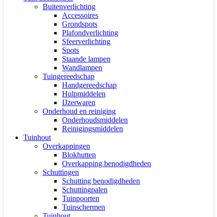
Buitenverlichting
Accessoires
Grondspots
Plafondverlichting
Sfeerverlichting
Spots
Staande lampen
Wandlampen
Tuingereedschap
Handgereedschap
Hulpmiddelen
IJzerwaren
Onderhoud en reiniging
Onderhoudsmiddelen
Reinigingsmiddelen
Tuinhout
Overkappingen
Blokhutten
Overkapping benodigdheden
Schuttingen
Schutting benodigdheden
Schuttingpalen
Tuinpoorten
Tuinschermen
Tuinhout