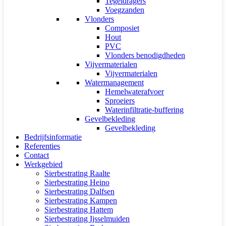
Tegeldragers
Voegzanden
Vlonders
Composiet
Hout
PVC
Vlonders benodigdheden
Vijvermaterialen
Vijvermaterialen
Watermanagement
Hemelwaterafvoer
Sproeiers
Waterinfiltratie-buffering
Gevelbekleding
Gevelbekleding
Bedrijfsinformatie
Referenties
Contact
Werkgebied
Sierbestrating Raalte
Sierbestrating Heino
Sierbestrating Dalfsen
Sierbestrating Kampen
Sierbestrating Hattem
Sierbestrating Ijsselmuiden