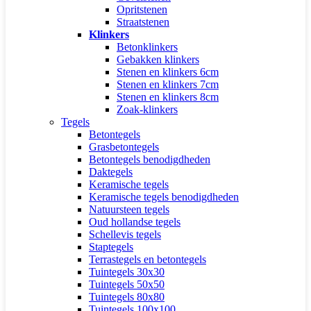
Opritstenen
Straatstenen
Klinkers
Betonklinkers
Gebakken klinkers
Stenen en klinkers 6cm
Stenen en klinkers 7cm
Stenen en klinkers 8cm
Zoak-klinkers
Tegels
Betontegels
Grasbetontegels
Betontegels benodigdheden
Daktegels
Keramische tegels
Keramische tegels benodigdheden
Natuursteen tegels
Oud hollandse tegels
Schellevis tegels
Staptegels
Terrastegels en betontegels
Tuintegels 30x30
Tuintegels 50x50
Tuintegels 80x80
Tuintegels 100x100