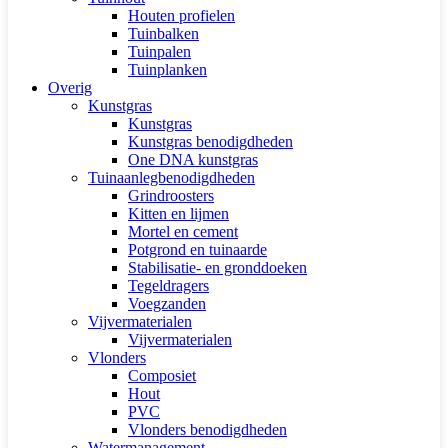
Houten profielen
Tuinbalken
Tuinpalen
Tuinplanken
Overig
Kunstgras
Kunstgras
Kunstgras benodigdheden
One DNA kunstgras
Tuinaanlegbenodigdheden
Grindroosters
Kitten en lijmen
Mortel en cement
Potgrond en tuinaarde
Stabilisatie- en gronddoeken
Tegeldragers
Voegzanden
Vijvermaterialen
Vijvermaterialen
Vlonders
Composiet
Hout
PVC
Vlonders benodigdheden
Watermanagement