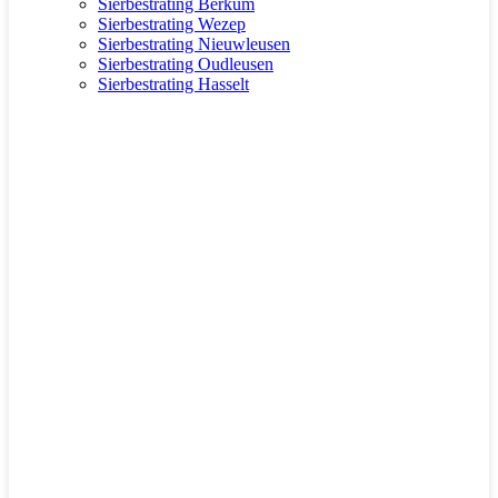
Sierbestrating Berkum
Sierbestrating Wezep
Sierbestrating Nieuwleusen
Sierbestrating Oudleusen
Sierbestrating Hasselt