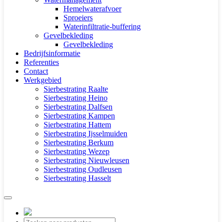
Hemelwaterafvoer
Sproeiers
Waterinfiltratie-buffering
Gevelbekleding
Gevelbekleding
Bedrijfsinformatie
Referenties
Contact
Werkgebied
Sierbestrating Raalte
Sierbestrating Heino
Sierbestrating Dalfsen
Sierbestrating Kampen
Sierbestrating Hattem
Sierbestrating Ijsselmuiden
Sierbestrating Berkum
Sierbestrating Wezep
Sierbestrating Nieuwleusen
Sierbestrating Oudleusen
Sierbestrating Hasselt
Producten