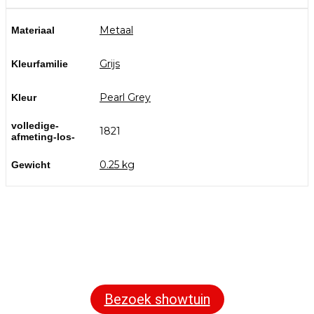
Metaal
Materiaal
Grijs
Kleurfamilie
Pearl Grey
Kleur
volledige-
1821
afmeting-los-
0.25 kg
Gewicht
Bezoek onze showtuin
In onze
ontdekt u een uitgebreid
1000m² grote showtuin
assortiment aan sierbestrating, tuintegels en andere
materialen om uw buitenruimte compleet te maken.
Bezoek showtuin