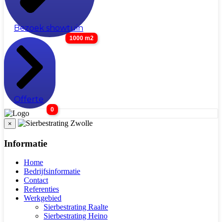
Bezoek showtuin
1000 m2
Offerte
0
×
Informatie
Home
Bedrijfsinformatie
Contact
Referenties
Werkgebied
Sierbestrating Raalte
Sierbestrating Heino