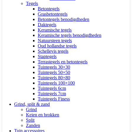
Tegels
Betontegels
Grasbetontegels
Betontegels benodigdheden
Daktegels
Keramische tegels
Keramische tegels benodigdheden
Natuursteen tegels
Oud hollandse tegels
Schellevis tegels
Staptegels
Terrastegels en betontegels
Tuintegels 30×30
Tuintegels 50×50
Tuintegels 80×80
Tuintegels 100×100
Tuintegels 6cm
Tuintegels 7cm
Tuintegels Finess
Grind, split & zand
Grind
Keien en brokken
Split
Zanden
Tuin accessoires