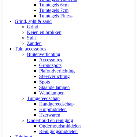
Tuintegels 6cm
Tuintegels 7cm
Tuintegels Finess
Grind, split & zand
Grind
Keien en brokken
Split
Zanden
Tuin accessoires
Buitenverlichting
Accessoires
Grondspots
Plafondverlichting
Sfeerverlichting
Spots
Staande lampen
Wandlampen
Tuingereedschap
Handgereedschap
Hulpmiddelen
IJzerwaren
Onderhoud en reiniging
Onderhoudsmiddelen
Reinigingsmiddelen
Tuinhout