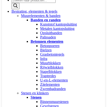
zoeken
Bestrating, elementen & tegels
Muurelementen & banden
Banden en randen
Kunststof kantopsluiting
Metalen kantopsluiting
Opsluitbanden
Palissaden
Betonnen elementen
Betonpoeren
Bielzen
Grasbetontegels
Infra
Muurblokken
Rijwielblokken
Stapelblokken
Traptredes
U-en-L-elementen
Zitelementen
Zwembadranden
Stenen en klinkers
Stenen
Binnenmuurstenen
Gevelstenen