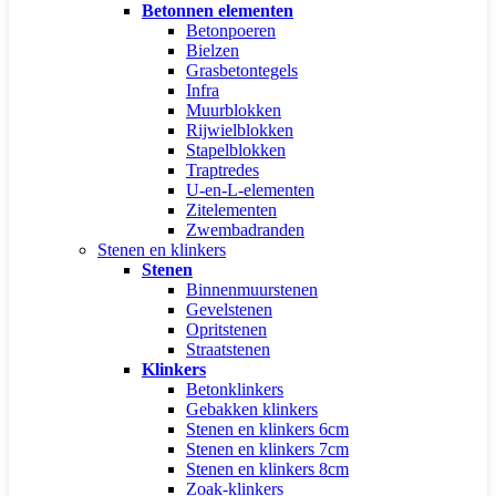
Betonnen elementen
Betonpoeren
Bielzen
Grasbetontegels
Infra
Muurblokken
Rijwielblokken
Stapelblokken
Traptredes
U-en-L-elementen
Zitelementen
Zwembadranden
Stenen en klinkers
Stenen
Binnenmuurstenen
Gevelstenen
Opritstenen
Straatstenen
Klinkers
Betonklinkers
Gebakken klinkers
Stenen en klinkers 6cm
Stenen en klinkers 7cm
Stenen en klinkers 8cm
Zoak-klinkers