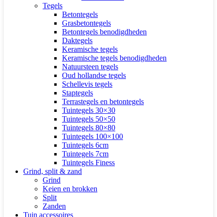
Tegels
Betontegels
Grasbetontegels
Betontegels benodigdheden
Daktegels
Keramische tegels
Keramische tegels benodigdheden
Natuursteen tegels
Oud hollandse tegels
Schellevis tegels
Staptegels
Terrastegels en betontegels
Tuintegels 30×30
Tuintegels 50×50
Tuintegels 80×80
Tuintegels 100×100
Tuintegels 6cm
Tuintegels 7cm
Tuintegels Finess
Grind, split & zand
Grind
Keien en brokken
Split
Zanden
Tuin accessoires