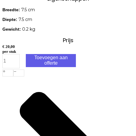
7.5 cm
Breedte:
7.5 cm
Diepte:
0.2 kg
Gewicht:
Prijs
€
20,00
per stuk
In-
Toevoegen aan
Lite
offerte
PLATE
1
afdekplaat
black
geschikt
voor
Big
Flux
-
Luna
aantal