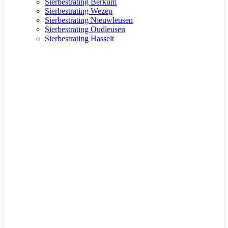
Sierbestrating Berkum
Sierbestrating Wezep
Sierbestrating Nieuwleusen
Sierbestrating Oudleusen
Sierbestrating Hasselt