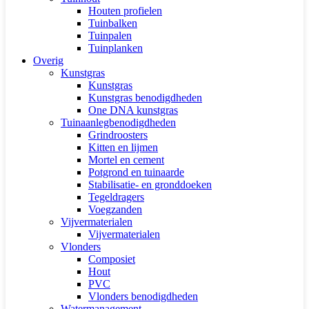
Houten profielen
Tuinbalken
Tuinpalen
Tuinplanken
Overig
Kunstgras
Kunstgras
Kunstgras benodigdheden
One DNA kunstgras
Tuinaanlegbenodigdheden
Grindroosters
Kitten en lijmen
Mortel en cement
Potgrond en tuinaarde
Stabilisatie- en gronddoeken
Tegeldragers
Voegzanden
Vijvermaterialen
Vijvermaterialen
Vlonders
Composiet
Hout
PVC
Vlonders benodigdheden
Watermanagement