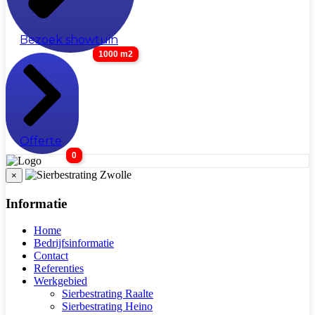
Bezoek showtuin
1000 m2
Offerte
0
×
Informatie
Home
Bedrijfsinformatie
Contact
Referenties
Werkgebied
Sierbestrating Raalte
Sierbestrating Heino