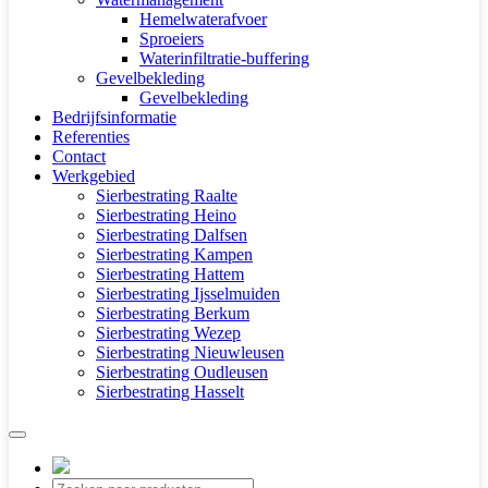
Hemelwaterafvoer
Sproeiers
Waterinfiltratie-buffering
Gevelbekleding
Gevelbekleding
Bedrijfsinformatie
Referenties
Contact
Werkgebied
Sierbestrating Raalte
Sierbestrating Heino
Sierbestrating Dalfsen
Sierbestrating Kampen
Sierbestrating Hattem
Sierbestrating Ijsselmuiden
Sierbestrating Berkum
Sierbestrating Wezep
Sierbestrating Nieuwleusen
Sierbestrating Oudleusen
Sierbestrating Hasselt
Producten