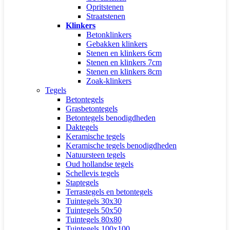
Opritstenen
Straatstenen
Klinkers
Betonklinkers
Gebakken klinkers
Stenen en klinkers 6cm
Stenen en klinkers 7cm
Stenen en klinkers 8cm
Zoak-klinkers
Tegels
Betontegels
Grasbetontegels
Betontegels benodigdheden
Daktegels
Keramische tegels
Keramische tegels benodigdheden
Natuursteen tegels
Oud hollandse tegels
Schellevis tegels
Staptegels
Terrastegels en betontegels
Tuintegels 30x30
Tuintegels 50x50
Tuintegels 80x80
Tuintegels 100x100