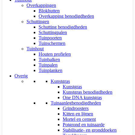
Overkappingen
Blokhutten
Overkapping benodigdheden
Schuttingen
Schutting benodigdheden
Schuttingpalen
Tuinpoorten
Tuinschermen
Tuinhout
Houten profielen
Tuinbalken
Tuinpalen
Tuinplanken
Overig
Kunstgras
Kunstgras
Kunstgras benodigdheden
One DNA kunstgras
Tuinaanlegbenodigdheden
Grindroosters
Kitten en lijmen
Mortel en cement
Potgrond en tuinaarde
Stabilisatie- en gronddoeken