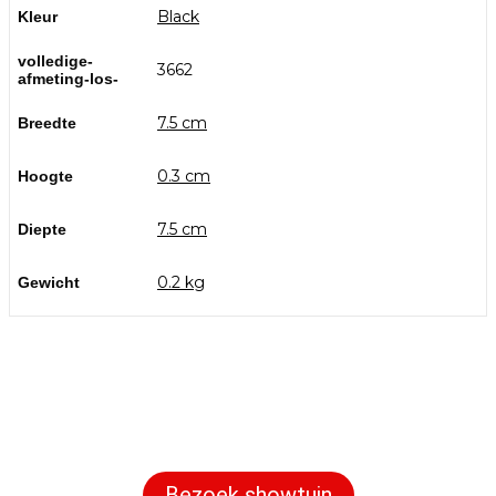
Black
Kleur
volledige-
3662
afmeting-los-
7.5 cm
Breedte
0.3 cm
Hoogte
7.5 cm
Diepte
0.2 kg
Gewicht
Bezoek onze showtuin
In onze
ontdekt u een uitgebreid
1000m² grote showtuin
assortiment aan sierbestrating, tuintegels en andere
materialen om uw buitenruimte compleet te maken.
Bezoek showtuin