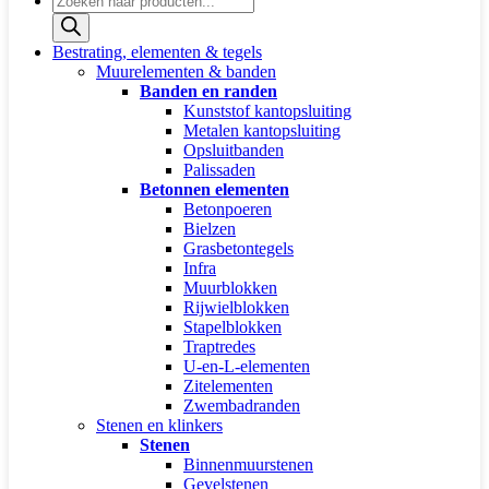
zoeken
Bestrating, elementen & tegels
Muurelementen & banden
Banden en randen
Kunststof kantopsluiting
Metalen kantopsluiting
Opsluitbanden
Palissaden
Betonnen elementen
Betonpoeren
Bielzen
Grasbetontegels
Infra
Muurblokken
Rijwielblokken
Stapelblokken
Traptredes
U-en-L-elementen
Zitelementen
Zwembadranden
Stenen en klinkers
Stenen
Binnenmuurstenen
Gevelstenen