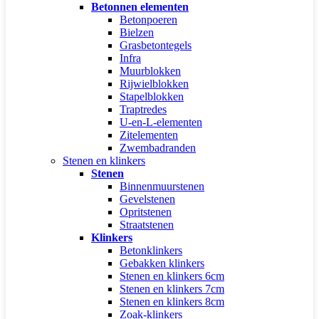
Betonnen elementen
Betonpoeren
Bielzen
Grasbetontegels
Infra
Muurblokken
Rijwielblokken
Stapelblokken
Traptredes
U-en-L-elementen
Zitelementen
Zwembadranden
Stenen en klinkers
Stenen
Binnenmuurstenen
Gevelstenen
Opritstenen
Straatstenen
Klinkers
Betonklinkers
Gebakken klinkers
Stenen en klinkers 6cm
Stenen en klinkers 7cm
Stenen en klinkers 8cm
Zoak-klinkers