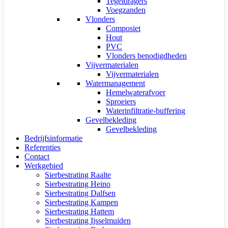
Tegeldragers
Voegzanden
Vlonders
Composiet
Hout
PVC
Vlonders benodigdheden
Vijvermaterialen
Vijvermaterialen
Watermanagement
Hemelwaterafvoer
Sproeiers
Waterinfiltratie-buffering
Gevelbekleding
Gevelbekleding
Bedrijfsinformatie
Referenties
Contact
Werkgebied
Sierbestrating Raalte
Sierbestrating Heino
Sierbestrating Dalfsen
Sierbestrating Kampen
Sierbestrating Hattem
Sierbestrating Ijsselmuiden