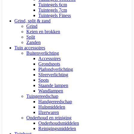
Tuintegels 6cm
Tuintegels 7cm
Tuintegels Finess
Grind, split & zand
Grind
Keien en brokken
Split
Zanden
Tuin accessoires
Buitenverlichting
Accessoires
Grondspots
Plafondverlichting
Sfeerverlichting
Spots
Staande lampen
Wandlampen
Tuingereedschap
Handgereedschap
Hulpmiddelen
IJzerwaren
Onderhoud en reiniging
Onderhoudsmiddelen
Reinigingsmiddelen
Tuinhout