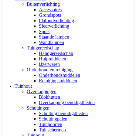
Buitenverlichting
Accessoires
Grondspots
Plafondverlichting
Sfeerverlichting
Spots
Staande lampen
Wandlampen
Tuingereedschap
Handgereedschap
Hulpmiddelen
IJzerwaren
Onderhoud en reiniging
Onderhoudsmiddelen
Reinigingsmiddelen
Tuinhout
Overkappingen
Blokhutten
Overkapping benodigdheden
Schuttingen
Schutting benodigdheden
Schuttingpalen
Tuinpoorten
Tuinschermen
Tuinhout