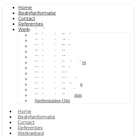
Home
Bedrijfsinformatie
Contact
Referenties
Werkgebied
Sierbestrating Raalte
Sierbestrating Heino
Sierbestrating Dalfsen
Sierbestrating Kampen
Sierbestrating Hattem
Sierbestrating Ijsselmuiden
Sierbestrating Berkum
Sierbestrating Wezep
Sierbestrating Nieuwleusen
Sierbestrating Oudleusen
Sierbestrating Hasselt
Sierbestrating Zwartsluis
Sierbestrating Olst
Home
Bedrijfsinformatie
Contact
Referenties
Werkgebied