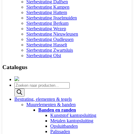
Sierbestrating Dalfsen
Sierbestrating Kampen
Sierbestrating Hattem
Sierbestrating Ijsselmuiden
Sierbestrating Berkum
Sierbestrating Wezep
Sierbestrating Nieuwleusen
Sierbestrating Oudleusen
Sierbestrating Hasselt
Sierbestrating Zwartsluis
Sierbestrating Olst
Catalogus
Producten
zoeken
Bestrating, elementen & tegels
Muurelementen & banden
Banden en randen
Kunststof kantopsluiting
Metalen kantopsluiting
Opsluitbanden
Palissaden