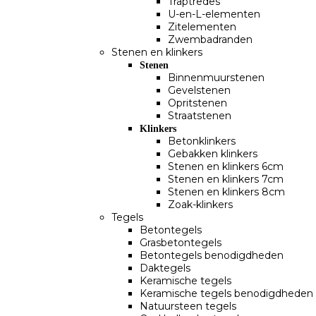
Traptredes
U-en-L-elementen
Zitelementen
Zwembadranden
Stenen en klinkers
Stenen
Binnenmuurstenen
Gevelstenen
Opritstenen
Straatstenen
Klinkers
Betonklinkers
Gebakken klinkers
Stenen en klinkers 6cm
Stenen en klinkers 7cm
Stenen en klinkers 8cm
Zoak-klinkers
Tegels
Betontegels
Grasbetontegels
Betontegels benodigdheden
Daktegels
Keramische tegels
Keramische tegels benodigdheden
Natuursteen tegels