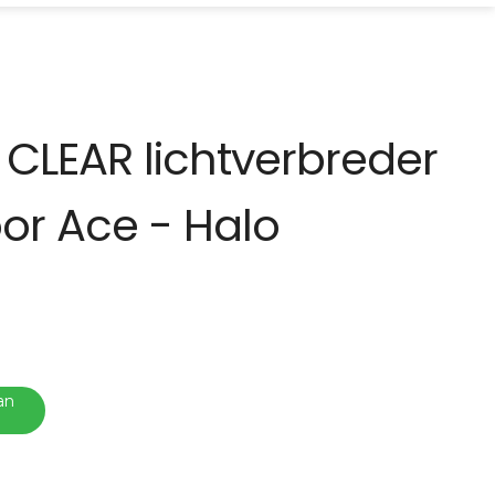
S CLEAR lichtverbreder
oor Ace - Halo
an