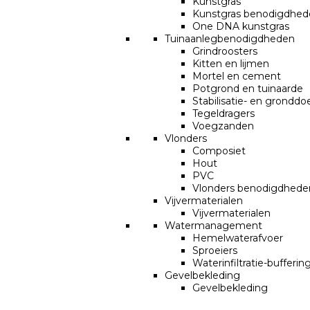
Kunstgras
Kunstgras benodigdhed
One DNA kunstgras
Tuinaanlegbenodigdheden
Grindroosters
Kitten en lijmen
Mortel en cement
Potgrond en tuinaarde
Stabilisatie- en grondd
Tegeldragers
Voegzanden
Vlonders
Composiet
Hout
PVC
Vlonders benodigdhede
Vijvermaterialen
Vijvermaterialen
Watermanagement
Hemelwaterafvoer
Sproeiers
Waterinfiltratie-bufferin
Gevelbekleding
Gevelbekleding