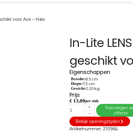
chikt voor Ace – Halo
In-Lite LEN
geschikt v
Eigenschappen
Breedte:
8.5 cm
Diepte:
7.5 cm
Gewicht:
0.25 kg
Prijs
€
13,00
per stuk
Toevoegen a
offerte
Bekijk openingstijden
Artikelnummer:
210966