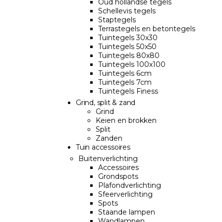
Oud hollandse tegels
Schellevis tegels
Staptegels
Terrastegels en betontegels
Tuintegels 30x30
Tuintegels 50x50
Tuintegels 80x80
Tuintegels 100x100
Tuintegels 6cm
Tuintegels 7cm
Tuintegels Finess
Grind, split & zand
Grind
Keien en brokken
Split
Zanden
Tuin accessoires
Buitenverlichting
Accessoires
Grondspots
Plafondverlichting
Sfeerverlichting
Spots
Staande lampen
Wandlampen