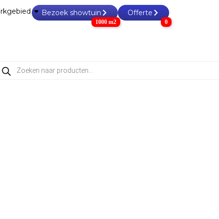
rkgebied
Bezoek showtuin
Offerte
1000 m2
0