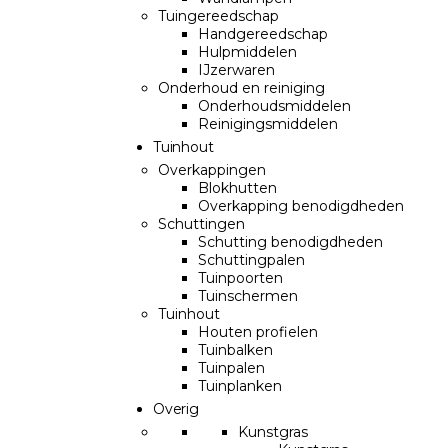
Tuingereedschap
Handgereedschap
Hulpmiddelen
IJzerwaren
Onderhoud en reiniging
Onderhoudsmiddelen
Reinigingsmiddelen
Tuinhout
Overkappingen
Blokhutten
Overkapping benodigdheden
Schuttingen
Schutting benodigdheden
Schuttingpalen
Tuinpoorten
Tuinschermen
Tuinhout
Houten profielen
Tuinbalken
Tuinpalen
Tuinplanken
Overig
Kunstgras