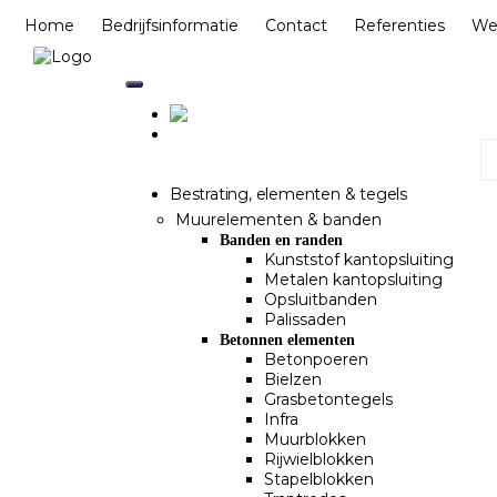
Home
Bedrijfsinformatie
Contact
Referenties
We
Bestrating, elementen & tegels
Muurelementen & banden
Banden en randen
Kunststof kantopsluiting
Metalen kantopsluiting
Opsluitbanden
Palissaden
Betonnen elementen
Betonpoeren
Bielzen
Grasbetontegels
Infra
Muurblokken
Rijwielblokken
Stapelblokken