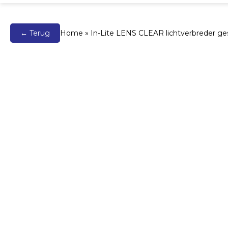
← Terug
Home
»
In-Lite LENS CLEAR lichtverbreder ges