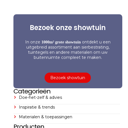
Bezoek onze showtuin
In onze
ontdekt u een
1000m² grote showtuin
uitgebreid assortiment aan sierbestrating,
tuintegels en andere materialen om uw
buitenruimte compleet te maken.
Bezoek showtuin
Categorieën
Doe-het-zelf & advies
Inspiratie & trends
Materialen & toepassingen
Producten