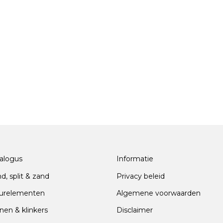
alogus
Informatie
nd, split & zand
Privacy beleid
urelementen
Algemene voorwaarden
nen & klinkers
Disclaimer