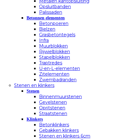
Metalen kantopsluiting
Opsluitbanden
Palissaden
Betonnen elementen
Betonpoeren
Bielzen
Grasbetontegels
Infra
Muurblokken
Rijwielblokken
Stapelblokken
Traptredes
U-en-L-elementen
Zitelementen
Zwembadranden
Stenen en klinkers
Stenen
Binnenmuurstenen
Gevelstenen
Opritstenen
Straatstenen
Klinkers
Betonklinkers
Gebakken klinkers
Stenen en klinkers 6cm