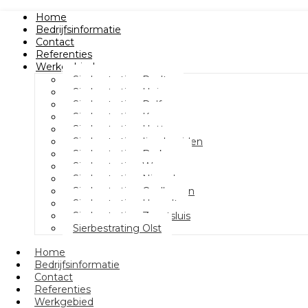
Home
Bedrijfsinformatie
Contact
Referenties
Werkgebied
Sierbestrating Raalte
Sierbestrating Heino
Sierbestrating Dalfsen
Sierbestrating Kampen
Sierbestrating Hattem
Sierbestrating Ijsselmuiden
Sierbestrating Berkum
Sierbestrating Wezep
Sierbestrating Nieuwleusen
Sierbestrating Oudleusen
Sierbestrating Hasselt
Sierbestrating Zwartsluis
Sierbestrating Olst
Home
Bedrijfsinformatie
Contact
Referenties
Werkgebied