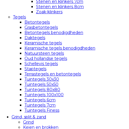
Stenen en klinkers 7cm
Stenen en klinkers 8cm
Zoak-klinkers
Tegels
Betontegels
Grasbetontegels
Betontegels benodigdheden
Daktegels
Keramische tegels
Keramische tegels benodigdheden
Natuursteen tegels
Oud hollandse tegels
Schellevis tegels
Staptegels
Terrastegels en betontegels
Tuintegels 30x30
Tuintegels 50x50
Tuintegels 80x80
Tuintegels 100x100
Tuintegels 6cm
Tuintegels 7cm
Tuintegels Finess
Grind, split & zand
Grind
Keien en brokken