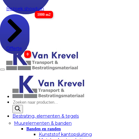
Bezoek showtuin
1000 m2
Offerte
0
Producten
zoeken
Bestrating, elementen & tegels
Muurelementen & banden
Banden en randen
Kunststof kantopsluiting