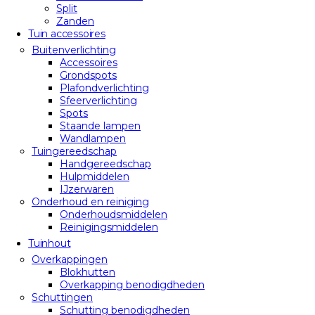
Split
Zanden
Tuin accessoires
Buitenverlichting
Accessoires
Grondspots
Plafondverlichting
Sfeerverlichting
Spots
Staande lampen
Wandlampen
Tuingereedschap
Handgereedschap
Hulpmiddelen
IJzerwaren
Onderhoud en reiniging
Onderhoudsmiddelen
Reinigingsmiddelen
Tuinhout
Overkappingen
Blokhutten
Overkapping benodigdheden
Schuttingen
Schutting benodigdheden