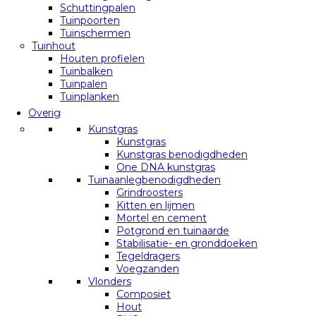
Schuttingpalen
Tuinpoorten
Tuinschermen
Tuinhout
Houten profielen
Tuinbalken
Tuinpalen
Tuinplanken
Overig
Kunstgras
Kunstgras
Kunstgras benodigdheden
One DNA kunstgras
Tuinaanlegbenodigdheden
Grindroosters
Kitten en lijmen
Mortel en cement
Potgrond en tuinaarde
Stabilisatie- en gronddoeken
Tegeldragers
Voegzanden
Vlonders
Composiet
Hout