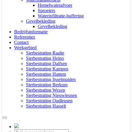
Hemelwaterafvoer
Sproeiers
Waterinfiltratie-buffering
Gevelbekleding
Gevelbekleding
Bedrijfsinformatie
Referenties
Contact
Werkgebied
Sierbestrating Raalte
Sierbestrating Heino
Sierbestrating Dalfsen
Sierbestrating Kampen
Sierbestrating Hattem
Sierbestrating Ijsselmuiden
Sierbestrating Berkum
Sierbestrating Wezep
Sierbestrating Nieuwleusen
Sierbestrating Oudleusen
Sierbestrating Hasselt
Producten