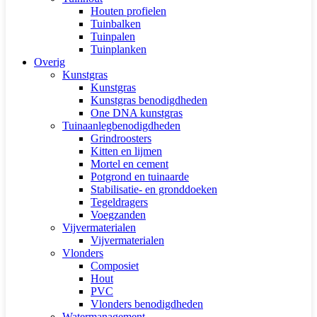
Houten profielen
Tuinbalken
Tuinpalen
Tuinplanken
Overig
Kunstgras
Kunstgras
Kunstgras benodigdheden
One DNA kunstgras
Tuinaanlegbenodigdheden
Grindroosters
Kitten en lijmen
Mortel en cement
Potgrond en tuinaarde
Stabilisatie- en gronddoeken
Tegeldragers
Voegzanden
Vijvermaterialen
Vijvermaterialen
Vlonders
Composiet
Hout
PVC
Vlonders benodigdheden
Watermanagement