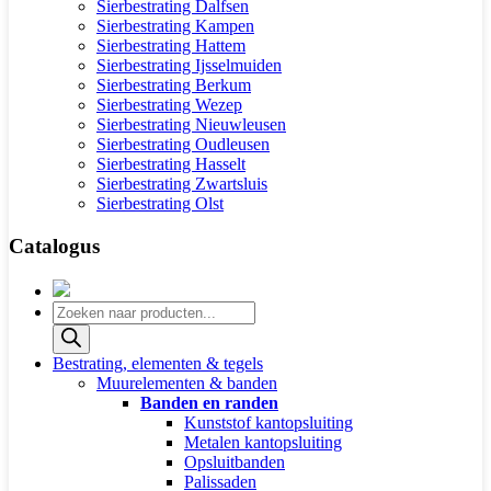
Sierbestrating Dalfsen
Sierbestrating Kampen
Sierbestrating Hattem
Sierbestrating Ijsselmuiden
Sierbestrating Berkum
Sierbestrating Wezep
Sierbestrating Nieuwleusen
Sierbestrating Oudleusen
Sierbestrating Hasselt
Sierbestrating Zwartsluis
Sierbestrating Olst
Catalogus
Producten
zoeken
Bestrating, elementen & tegels
Muurelementen & banden
Banden en randen
Kunststof kantopsluiting
Metalen kantopsluiting
Opsluitbanden
Palissaden