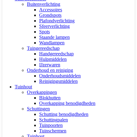
Buitenverlichting
Accessoires
Grondspots
Plafondverlichting
Sfeerverlichting
Spots
Staande lampen
Wandlampen
Tuingereedschap
Handgereedschap
Hulpmiddelen
IJzerwaren
Onderhoud en reiniging
Onderhoudsmiddelen
Reinigingsmiddelen
Tuinhout
Overkappingen
Blokhutten
Overkapping benodigdheden
Schuttingen
Schutting benodigdheden
Schuttingpalen
Tuinpoorten
Tuinschermen
Tuinhout