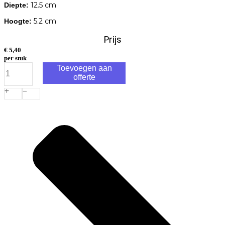
12.5 cm
Diepte:
5.2 cm
Hoogte:
Prijs
€
5,40
per stuk
Unidelta
Toevoegen aan
Tyleenslang
offerte
Koppeling
Kiwa
2x
klem
25mm
aantal