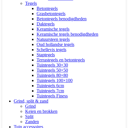
Tegels
Betontegels
Grasbetontegels
Betontegels benodigdheden
Daktegels
Keramische tegels
Keramische tegels benodigdheden
Natuursteen tegels
Oud hollandse tegels
Schellevis tegels
Staptegels
Terrastegels en betontegels
Tuintegels 30×30
Tuintegels 50×50
Tuintegels 80×80
Tuintegels 100×100
Tuintegels 6cm
Tuintegels 7cm
Tuintegels Finess
Grind, split & zand
Grind
Keien en brokken
Split
Zanden
Tuin accessoires