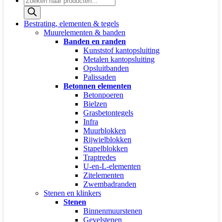
zoeken
Bestrating, elementen & tegels
Muurelementen & banden
Banden en randen
Kunststof kantopsluiting
Metalen kantopsluiting
Opsluitbanden
Palissaden
Betonnen elementen
Betonpoeren
Bielzen
Grasbetontegels
Infra
Muurblokken
Rijwielblokken
Stapelblokken
Traptredes
U-en-L-elementen
Zitelementen
Zwembadranden
Stenen en klinkers
Stenen
Binnenmuurstenen
Gevelstenen