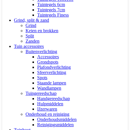
Tuintegels 6cm
Tuintegels 7cm
Tuintegels Finess
Grind, split & zand
Grind
Keien en brokken
Split
Zanden
Tuin accessoires
Buitenverlichting
Accessoires
Grondspots
Plafondverlichting
Sfeerverlichting
Spots
Staande lampen
Wandlampen
Tuingereedschap
Handgereedschap
Hulpmiddelen
IJzerwaren
Onderhoud en reiniging
Onderhoudsmiddelen
Reinigingsmiddelen
Tuinhout