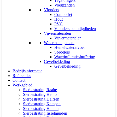
Tegeldragers
Voegzanden
Vlonders
Composiet
Hout
PVC
Vlonders benodigdheden
Vijvermaterialen
Vijvermaterialen
Watermanagement
Hemelwaterafvoer
Sproeiers
Waterinfiltratie-buffering
Gevelbekleding
Gevelbekleding
Bedrijfsinformatie
Referenties
Contact
Werkgebied
Sierbestrating Raalte
Sierbestrating Heino
Sierbestrating Dalfsen
Sierbestrating Kampen
Sierbestrating Hattem
Sierbestrating Ijsselmuiden