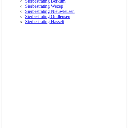
Sierbestrating Berkum
Sierbestrating Wezep
Sierbestrating Nieuwleusen
Sierbestrating Oudleusen
Sierbestrating Hasselt