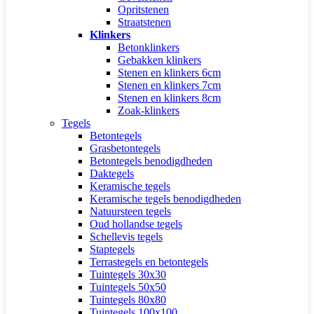
Opritstenen
Straatstenen
Klinkers
Betonklinkers
Gebakken klinkers
Stenen en klinkers 6cm
Stenen en klinkers 7cm
Stenen en klinkers 8cm
Zoak-klinkers
Tegels
Betontegels
Grasbetontegels
Betontegels benodigdheden
Daktegels
Keramische tegels
Keramische tegels benodigdheden
Natuursteen tegels
Oud hollandse tegels
Schellevis tegels
Staptegels
Terrastegels en betontegels
Tuintegels 30x30
Tuintegels 50x50
Tuintegels 80x80
Tuintegels 100x100