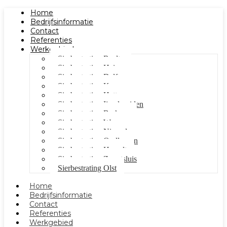
Home
Bedrijfsinformatie
Contact
Referenties
Werkgebied
Sierbestrating Raalte
Sierbestrating Heino
Sierbestrating Dalfsen
Sierbestrating Kampen
Sierbestrating Hattem
Sierbestrating Ijsselmuiden
Sierbestrating Berkum
Sierbestrating Wezep
Sierbestrating Nieuwleusen
Sierbestrating Oudleusen
Sierbestrating Hasselt
Sierbestrating Zwartsluis
Sierbestrating Olst
Home
Bedrijfsinformatie
Contact
Referenties
Werkgebied