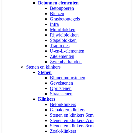
Betonnen elementen
Betonpoeren
Bielzen
Grasbetontegels
Infra
Muurblokken
Rijwielblokken
Stapelblokken
Traptredes
U-en-L-elementen
Zitelementen
Zwembadranden
Stenen en klinkers
Stenen
Binnenmuurstenen
Gevelstenen
Opritstenen
Straatstenen
Klinkers
Betonklinkers
Gebakken klinkers
Stenen en klinkers 6cm
Stenen en klinkers 7cm
Stenen en klinkers 8cm
Zoak-klinkers