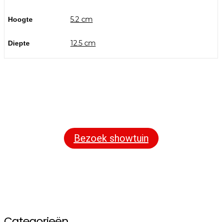
5.2 cm
Hoogte
12.5 cm
Diepte
Bezoek onze showtuin
In onze
ontdekt u een uitgebreid
1000m² grote showtuin
assortiment aan sierbestrating, tuintegels en andere
materialen om uw buitenruimte compleet te maken.
Bezoek showtuin
Categorieën