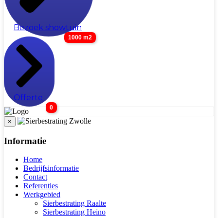
Bezoek showtuin
1000 m2
Offerte
0
×
Informatie
Home
Bedrijfsinformatie
Contact
Referenties
Werkgebied
Sierbestrating Raalte
Sierbestrating Heino