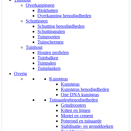
Overkappingen
Blokhutten
Overkapping benodigdheden
Schuttingen
Schutting benodigdheden
Schuttingpalen
Tuinpoorten
Tuinschermen
Tuinhout
Houten profielen
Tuinbalken
Tuinpalen
Tuinplanken
Overig
Kunstgras
Kunstgras
Kunstgras benodigdheden
One DNA kunstgras
Tuinaanlegbenodigdheden
Grindroosters
Kitten en lijmen
Mortel en cement
Potgrond en tuinaarde
Stabilisatie- en gronddoeken