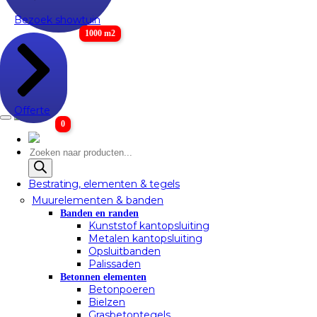
Bezoek showtuin
1000 m2
Offerte
0
Producten
zoeken
Bestrating, elementen & tegels
Muurelementen & banden
Banden en randen
Kunststof kantopsluiting
Metalen kantopsluiting
Opsluitbanden
Palissaden
Betonnen elementen
Betonpoeren
Bielzen
Grasbetontegels