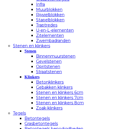
Infra
Muurblokken
Rijwielblokken
Stapelblokken
Traptredes
U-en-L-elementen
Zitelementen
Zwembadranden
Stenen en klinkers
Stenen
Binnenmuurstenen
Gevelstenen
Opritstenen
Straatstenen
Klinkers
Betonklinkers
Gebakken klinkers
Stenen en klinkers 6cm
Stenen en klinkers 7cm
Stenen en klinkers 8cm
Zoak-klinkers
Tegels
Betontegels
Grasbetontegels
Betontegels benodigdheden