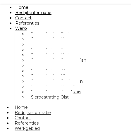
Home
Bedrijfsinformatie
Contact
Referenties
Werkgebied
Sierbestrating Raalte
Sierbestrating Heino
Sierbestrating Dalfsen
Sierbestrating Kampen
Sierbestrating Hattem
Sierbestrating Ijsselmuiden
Sierbestrating Berkum
Sierbestrating Wezep
Sierbestrating Nieuwleusen
Sierbestrating Oudleusen
Sierbestrating Hasselt
Sierbestrating Zwartsluis
Sierbestrating Olst
Home
Bedrijfsinformatie
Contact
Referenties
Werkgebied