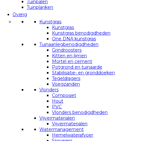
Tuinpalen
Tuinplanken
Overig
Kunstgras
Kunstgras
Kunstgras benodigdheden
One DNA kunstgras
Tuinaanlegbenodigdheden
Grindroosters
Kitten en lijmen
Mortel en cement
Potgrond en tuinaarde
Stabilisatie- en gronddoeken
Tegeldragers
Voegzanden
Vlonders
Composiet
Hout
PVC
Vlonders benodigdheden
Vijvermaterialen
Vijvermaterialen
Watermanagement
Hemelwaterafvoer
Sproeiers