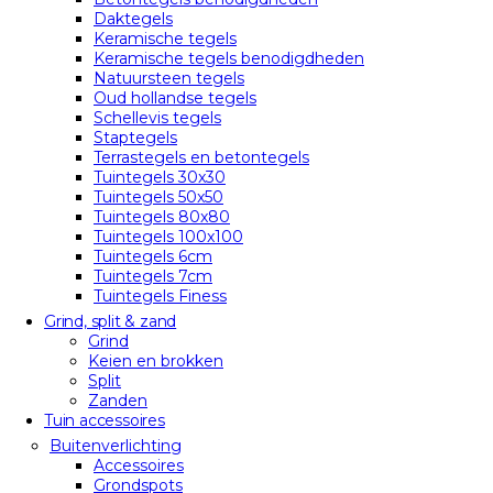
Daktegels
Keramische tegels
Keramische tegels benodigdheden
Natuursteen tegels
Oud hollandse tegels
Schellevis tegels
Staptegels
Terrastegels en betontegels
Tuintegels 30x30
Tuintegels 50x50
Tuintegels 80x80
Tuintegels 100x100
Tuintegels 6cm
Tuintegels 7cm
Tuintegels Finess
Grind, split & zand
Grind
Keien en brokken
Split
Zanden
Tuin accessoires
Buitenverlichting
Accessoires
Grondspots