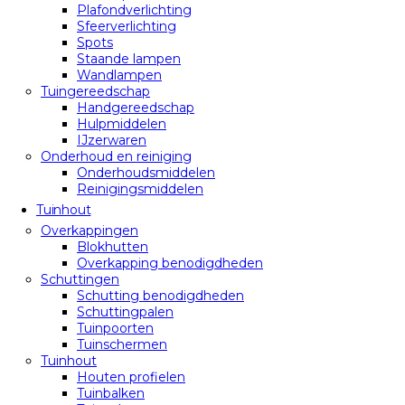
Plafondverlichting
Sfeerverlichting
Spots
Staande lampen
Wandlampen
Tuingereedschap
Handgereedschap
Hulpmiddelen
IJzerwaren
Onderhoud en reiniging
Onderhoudsmiddelen
Reinigingsmiddelen
Tuinhout
Overkappingen
Blokhutten
Overkapping benodigdheden
Schuttingen
Schutting benodigdheden
Schuttingpalen
Tuinpoorten
Tuinschermen
Tuinhout
Houten profielen
Tuinbalken