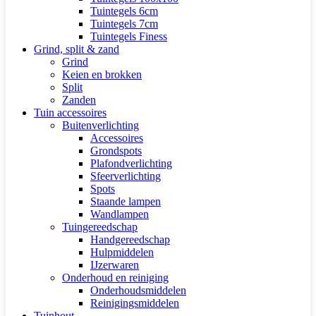
Tuintegels 6cm
Tuintegels 7cm
Tuintegels Finess
Grind, split & zand
Grind
Keien en brokken
Split
Zanden
Tuin accessoires
Buitenverlichting
Accessoires
Grondspots
Plafondverlichting
Sfeerverlichting
Spots
Staande lampen
Wandlampen
Tuingereedschap
Handgereedschap
Hulpmiddelen
IJzerwaren
Onderhoud en reiniging
Onderhoudsmiddelen
Reinigingsmiddelen
Tuinhout