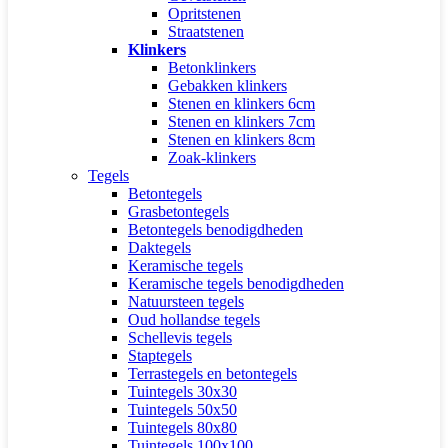
Opritstenen
Straatstenen
Klinkers
Betonklinkers
Gebakken klinkers
Stenen en klinkers 6cm
Stenen en klinkers 7cm
Stenen en klinkers 8cm
Zoak-klinkers
Tegels
Betontegels
Grasbetontegels
Betontegels benodigdheden
Daktegels
Keramische tegels
Keramische tegels benodigdheden
Natuursteen tegels
Oud hollandse tegels
Schellevis tegels
Staptegels
Terrastegels en betontegels
Tuintegels 30x30
Tuintegels 50x50
Tuintegels 80x80
Tuintegels 100x100