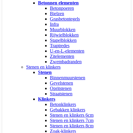
Betonnen elementen
Betonpoeren
Bielzen
Grasbetontegels
Infra
Muurblokken
Rijwielblokken
Stapelblokken
Traptredes
U-en-L-elementen
Zitelementen
Zwembadranden
Stenen en klinkers
Stenen
Binnenmuurstenen
Gevelstenen
Opritstenen
Straatstenen
Klinkers
Betonklinkers
Gebakken klinkers
Stenen en klinkers 6cm
Stenen en klinkers 7cm
Stenen en klinkers 8cm
Zoak-klinkers