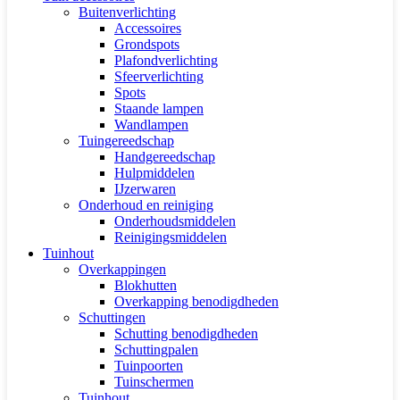
Buitenverlichting
Accessoires
Grondspots
Plafondverlichting
Sfeerverlichting
Spots
Staande lampen
Wandlampen
Tuingereedschap
Handgereedschap
Hulpmiddelen
IJzerwaren
Onderhoud en reiniging
Onderhoudsmiddelen
Reinigingsmiddelen
Tuinhout
Overkappingen
Blokhutten
Overkapping benodigdheden
Schuttingen
Schutting benodigdheden
Schuttingpalen
Tuinpoorten
Tuinschermen
Tuinhout