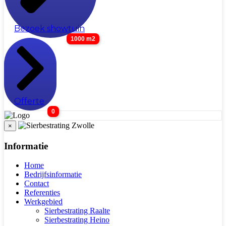
Bezoek showtuin
1000 m2
Offerte
0
×
Informatie
Home
Bedrijfsinformatie
Contact
Referenties
Werkgebied
Sierbestrating Raalte
Sierbestrating Heino