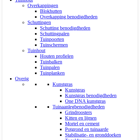
Overkappingen
Blokhutten
Overkapping benodigdheden
Schuttingen
Schutting benodigdheden
Schuttingpalen
Tuinpoorten
Tuinschermen
Tuinhout
Houten profielen
Tuinbalken
Tuinpalen
Tuinplanken
Overig
Kunstgras
Kunstgras
Kunstgras benodigdheden
One DNA kunstgras
Tuinaanlegbenodigdheden
Grindroosters
Kitten en lijmen
Mortel en cement
Potgrond en tuinaarde
Stabilisatie- en gronddoeken