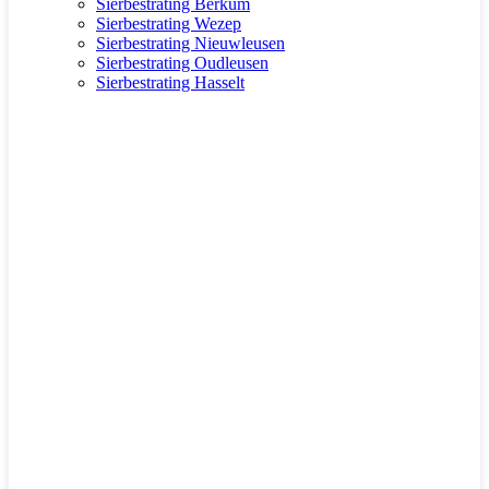
Sierbestrating Berkum
Sierbestrating Wezep
Sierbestrating Nieuwleusen
Sierbestrating Oudleusen
Sierbestrating Hasselt