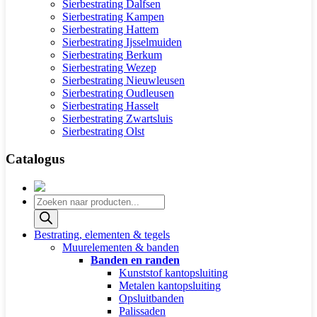
Sierbestrating Dalfsen
Sierbestrating Kampen
Sierbestrating Hattem
Sierbestrating Ijsselmuiden
Sierbestrating Berkum
Sierbestrating Wezep
Sierbestrating Nieuwleusen
Sierbestrating Oudleusen
Sierbestrating Hasselt
Sierbestrating Zwartsluis
Sierbestrating Olst
Catalogus
Producten
zoeken
Bestrating, elementen & tegels
Muurelementen & banden
Banden en randen
Kunststof kantopsluiting
Metalen kantopsluiting
Opsluitbanden
Palissaden