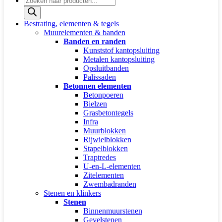
zoeken
Bestrating, elementen & tegels
Muurelementen & banden
Banden en randen
Kunststof kantopsluiting
Metalen kantopsluiting
Opsluitbanden
Palissaden
Betonnen elementen
Betonpoeren
Bielzen
Grasbetontegels
Infra
Muurblokken
Rijwielblokken
Stapelblokken
Traptredes
U-en-L-elementen
Zitelementen
Zwembadranden
Stenen en klinkers
Stenen
Binnenmuurstenen
Gevelstenen