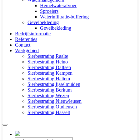
Hemelwaterafvoer
Sproeiers
Waterinfiltratie-buffering
Gevelbekleding
Gevelbekleding
Bedrijfsinformatie
Referenties
Contact
Werkgebied
Sierbestrating Raalte
Sierbestrating Heino
Sierbestrating Dalfsen
Sierbestrating Kampen
Sierbestrating Hattem
Sierbestrating Ijsselmuiden
Sierbestrating Berkum
Sierbestrating Wezep
Sierbestrating Nieuwleusen
Sierbestrating Oudleusen
Sierbestrating Hasselt
Producten