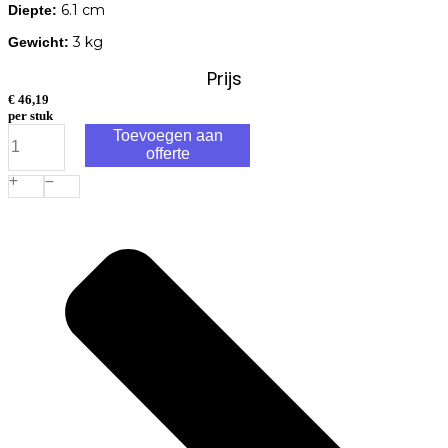
6.1 cm
Diepte:
3 kg
Gewicht:
Prijs
€
46,19
per stuk
ACO
Toevoegen aan
Hexaline
offerte
Schrobput
met
Gietijzeren
Rooster
aantal