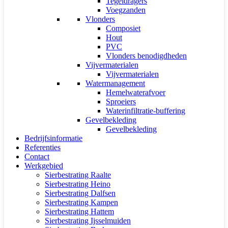
Tegeldragers
Voegzanden
Vlonders
Composiet
Hout
PVC
Vlonders benodigdheden
Vijvermaterialen
Vijvermaterialen
Watermanagement
Hemelwaterafvoer
Sproeiers
Waterinfiltratie-buffering
Gevelbekleding
Gevelbekleding
Bedrijfsinformatie
Referenties
Contact
Werkgebied
Sierbestrating Raalte
Sierbestrating Heino
Sierbestrating Dalfsen
Sierbestrating Kampen
Sierbestrating Hattem
Sierbestrating Ijsselmuiden