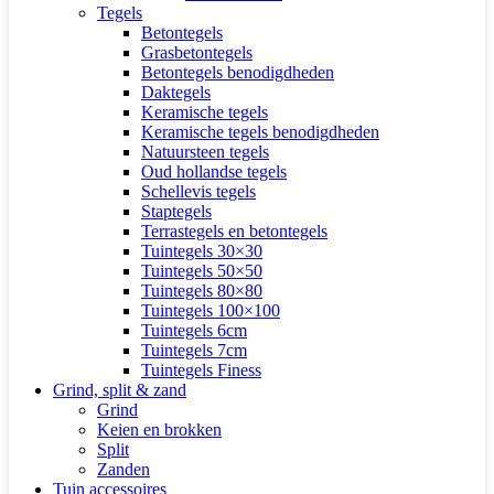
Tegels
Betontegels
Grasbetontegels
Betontegels benodigdheden
Daktegels
Keramische tegels
Keramische tegels benodigdheden
Natuursteen tegels
Oud hollandse tegels
Schellevis tegels
Staptegels
Terrastegels en betontegels
Tuintegels 30×30
Tuintegels 50×50
Tuintegels 80×80
Tuintegels 100×100
Tuintegels 6cm
Tuintegels 7cm
Tuintegels Finess
Grind, split & zand
Grind
Keien en brokken
Split
Zanden
Tuin accessoires