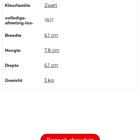
Zwart
Kleurfamilie
volledige-
1821
afmeting-los-
6.1 cm
Breedte
7.8 cm
Hoogte
6.1 cm
Diepte
3 kg
Gewicht
Bezoek onze showtuin
In onze
ontdekt u een uitgebreid
1000m² grote showtuin
assortiment aan sierbestrating, tuintegels en andere
materialen om uw buitenruimte compleet te maken.