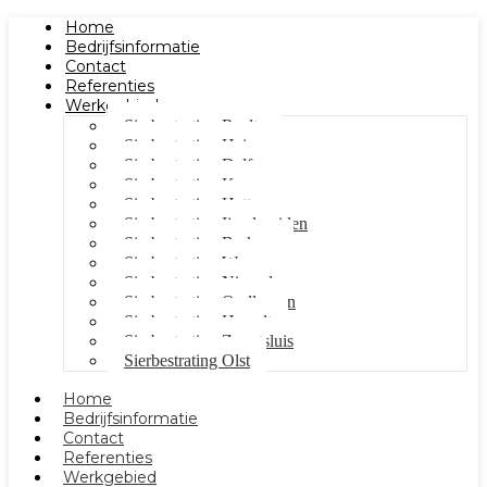
Home
Bedrijfsinformatie
Contact
Referenties
Werkgebied
Sierbestrating Raalte
Sierbestrating Heino
Sierbestrating Dalfsen
Sierbestrating Kampen
Sierbestrating Hattem
Sierbestrating Ijsselmuiden
Sierbestrating Berkum
Sierbestrating Wezep
Sierbestrating Nieuwleusen
Sierbestrating Oudleusen
Sierbestrating Hasselt
Sierbestrating Zwartsluis
Sierbestrating Olst
Home
Bedrijfsinformatie
Contact
Referenties
Werkgebied