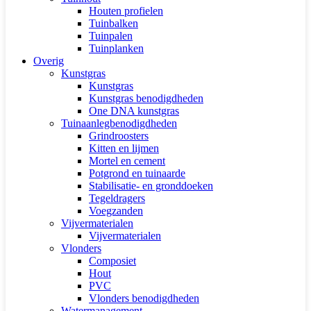
Houten profielen
Tuinbalken
Tuinpalen
Tuinplanken
Overig
Kunstgras
Kunstgras
Kunstgras benodigdheden
One DNA kunstgras
Tuinaanlegbenodigdheden
Grindroosters
Kitten en lijmen
Mortel en cement
Potgrond en tuinaarde
Stabilisatie- en gronddoeken
Tegeldragers
Voegzanden
Vijvermaterialen
Vijvermaterialen
Vlonders
Composiet
Hout
PVC
Vlonders benodigdheden
Watermanagement