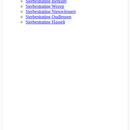
Sierbestrating Berkum
Sierbestrating Wezep
Sierbestrating Nieuwleusen
Sierbestrating Oudleusen
Sierbestrating Hasselt