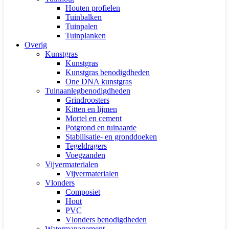
Houten profielen
Tuinbalken
Tuinpalen
Tuinplanken
Overig
Kunstgras
Kunstgras
Kunstgras benodigdheden
One DNA kunstgras
Tuinaanlegbenodigdheden
Grindroosters
Kitten en lijmen
Mortel en cement
Potgrond en tuinaarde
Stabilisatie- en gronddoeken
Tegeldragers
Voegzanden
Vijvermaterialen
Vijvermaterialen
Vlonders
Composiet
Hout
PVC
Vlonders benodigdheden
Watermanagement