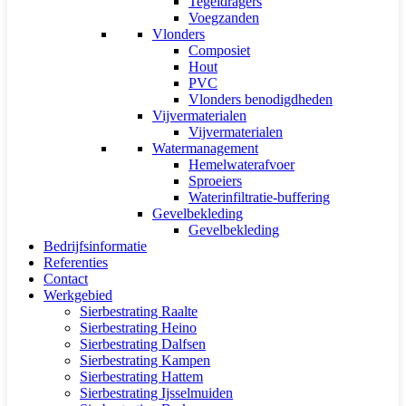
Tegeldragers
Voegzanden
Vlonders
Composiet
Hout
PVC
Vlonders benodigdheden
Vijvermaterialen
Vijvermaterialen
Watermanagement
Hemelwaterafvoer
Sproeiers
Waterinfiltratie-buffering
Gevelbekleding
Gevelbekleding
Bedrijfsinformatie
Referenties
Contact
Werkgebied
Sierbestrating Raalte
Sierbestrating Heino
Sierbestrating Dalfsen
Sierbestrating Kampen
Sierbestrating Hattem
Sierbestrating Ijsselmuiden