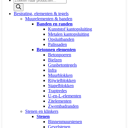
zoeken
Bestrating, elementen & tegels
Muurelementen & banden
Banden en randen
Kunststof kantopsluiting
Metalen kantopsluiting
Opsluitbanden
Palissaden
Betonnen elementen
Betonpoeren
Bielzen
Grasbetontegels
Infra
Muurblokken
Rijwielblokken
Stapelblokken
Traptredes
U-en-L-elementen
Zitelementen
Zwembadranden
Stenen en klinkers
Stenen
Binnenmuurstenen
Gevelstenen