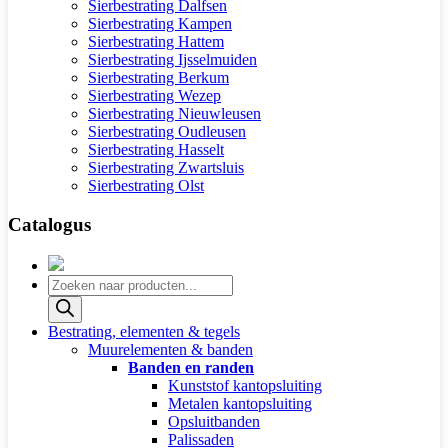
Sierbestrating Dalfsen
Sierbestrating Kampen
Sierbestrating Hattem
Sierbestrating Ijsselmuiden
Sierbestrating Berkum
Sierbestrating Wezep
Sierbestrating Nieuwleusen
Sierbestrating Oudleusen
Sierbestrating Hasselt
Sierbestrating Zwartsluis
Sierbestrating Olst
Catalogus
Producten
zoeken
Bestrating, elementen & tegels
Muurelementen & banden
Banden en randen
Kunststof kantopsluiting
Metalen kantopsluiting
Opsluitbanden
Palissaden