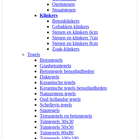
Opritstenen
Straatstenen
Klinkers
Betonklinkers
Gebakken klinkers
Stenen en klinkers 6cm
Stenen en klinkers 7cm
Stenen en klinkers 8cm
Zoak-klinkers
Tegels
Betontegels
Grasbetontegels
Betontegels benodigdheden
Daktegels
Keramische tegels
Keramische tegels benodigdheden
Natuursteen tegels
Oud hollandse tegels
Schellevis tegels
Staptegels
Terrastegels en betontegels
Tuintegels 30x30
Tuintegels 50x50
Tuintegels 80x80
Tuintegels 100x100