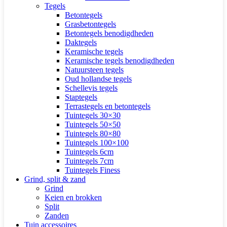
Tegels
Betontegels
Grasbetontegels
Betontegels benodigdheden
Daktegels
Keramische tegels
Keramische tegels benodigdheden
Natuursteen tegels
Oud hollandse tegels
Schellevis tegels
Staptegels
Terrastegels en betontegels
Tuintegels 30×30
Tuintegels 50×50
Tuintegels 80×80
Tuintegels 100×100
Tuintegels 6cm
Tuintegels 7cm
Tuintegels Finess
Grind, split & zand
Grind
Keien en brokken
Split
Zanden
Tuin accessoires