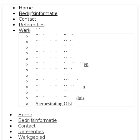
Home
Bedrijfsinformatie
Contact
Referenties
Werkgebied
Sierbestrating Raalte
Sierbestrating Heino
Sierbestrating Dalfsen
Sierbestrating Kampen
Sierbestrating Hattem
Sierbestrating Ijsselmuiden
Sierbestrating Berkum
Sierbestrating Wezep
Sierbestrating Nieuwleusen
Sierbestrating Oudleusen
Sierbestrating Hasselt
Sierbestrating Zwartsluis
Sierbestrating Olst
Home
Bedrijfsinformatie
Contact
Referenties
Werkgebied