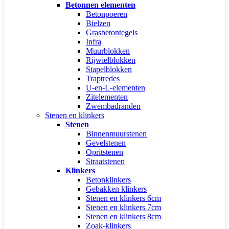
Betonnen elementen
Betonpoeren
Bielzen
Grasbetontegels
Infra
Muurblokken
Rijwielblokken
Stapelblokken
Traptredes
U-en-L-elementen
Zitelementen
Zwembadranden
Stenen en klinkers
Stenen
Binnenmuurstenen
Gevelstenen
Opritstenen
Straatstenen
Klinkers
Betonklinkers
Gebakken klinkers
Stenen en klinkers 6cm
Stenen en klinkers 7cm
Stenen en klinkers 8cm
Zoak-klinkers