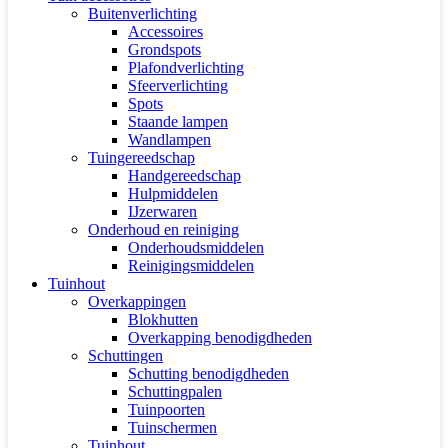
Buitenverlichting
Accessoires
Grondspots
Plafondverlichting
Sfeerverlichting
Spots
Staande lampen
Wandlampen
Tuingereedschap
Handgereedschap
Hulpmiddelen
IJzerwaren
Onderhoud en reiniging
Onderhoudsmiddelen
Reinigingsmiddelen
Tuinhout
Overkappingen
Blokhutten
Overkapping benodigdheden
Schuttingen
Schutting benodigdheden
Schuttingpalen
Tuinpoorten
Tuinschermen
Tuinhout