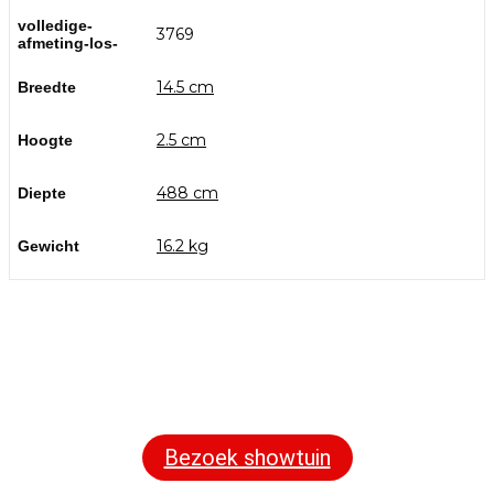
volledige-
3769
afmeting-los-
14.5 cm
Breedte
2.5 cm
Hoogte
488 cm
Diepte
16.2 kg
Gewicht
Bezoek onze showtuin
In onze
ontdekt u een uitgebreid
1000m² grote showtuin
assortiment aan sierbestrating, tuintegels en andere
materialen om uw buitenruimte compleet te maken.
Bezoek showtuin