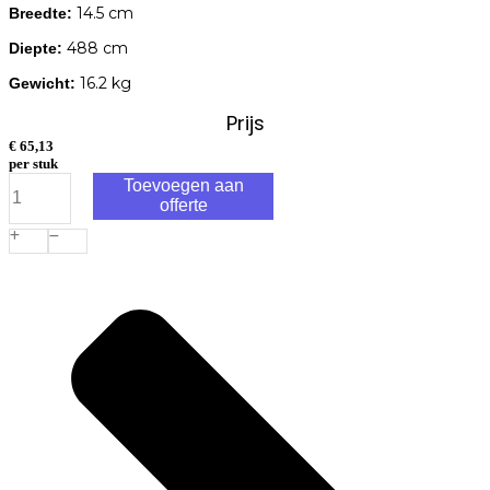
14.5 cm
Breedte:
488 cm
Diepte:
16.2 kg
Gewicht:
Prijs
€
65,13
per stuk
Bangkirai
Toevoegen aan
Vlonderplank
offerte
25x145mm
glad/grof
Premium
488cm
aantal