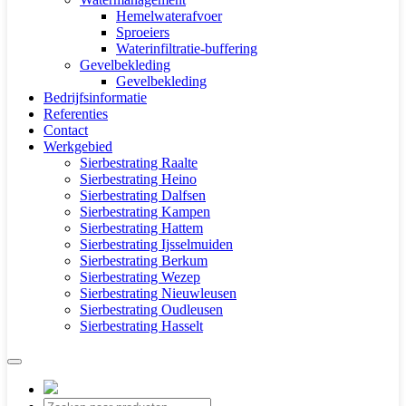
Hemelwaterafvoer
Sproeiers
Waterinfiltratie-buffering
Gevelbekleding
Gevelbekleding
Bedrijfsinformatie
Referenties
Contact
Werkgebied
Sierbestrating Raalte
Sierbestrating Heino
Sierbestrating Dalfsen
Sierbestrating Kampen
Sierbestrating Hattem
Sierbestrating Ijsselmuiden
Sierbestrating Berkum
Sierbestrating Wezep
Sierbestrating Nieuwleusen
Sierbestrating Oudleusen
Sierbestrating Hasselt
Producten