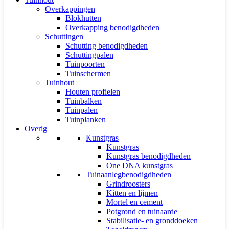
Overkappingen
Blokhutten
Overkapping benodigdheden
Schuttingen
Schutting benodigdheden
Schuttingpalen
Tuinpoorten
Tuinschermen
Tuinhout
Houten profielen
Tuinbalken
Tuinpalen
Tuinplanken
Overig
Kunstgras
Kunstgras
Kunstgras benodigdheden
One DNA kunstgras
Tuinaanlegbenodigdheden
Grindroosters
Kitten en lijmen
Mortel en cement
Potgrond en tuinaarde
Stabilisatie- en gronddoeken