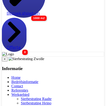
Bezoek showtuin
1000 m2
Offerte
0
×
Informatie
Home
Bedrijfsinformatie
Contact
Referenties
Werkgebied
Sierbestrating Raalte
Sierbestrating Heino