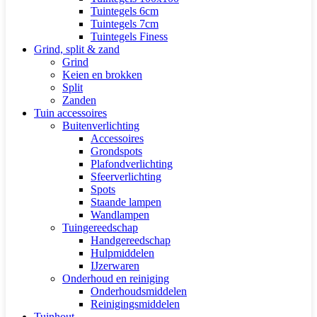
Tuintegels 6cm
Tuintegels 7cm
Tuintegels Finess
Grind, split & zand
Grind
Keien en brokken
Split
Zanden
Tuin accessoires
Buitenverlichting
Accessoires
Grondspots
Plafondverlichting
Sfeerverlichting
Spots
Staande lampen
Wandlampen
Tuingereedschap
Handgereedschap
Hulpmiddelen
IJzerwaren
Onderhoud en reiniging
Onderhoudsmiddelen
Reinigingsmiddelen
Tuinhout