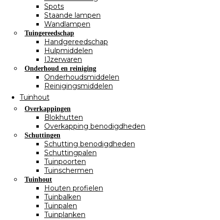
Spots
Staande lampen
Wandlampen
Tuingereedschap
Handgereedschap
Hulpmiddelen
IJzerwaren
Onderhoud en reiniging
Onderhoudsmiddelen
Reinigingsmiddelen
Tuinhout
Overkappingen
Blokhutten
Overkapping benodigdheden
Schuttingen
Schutting benodigdheden
Schuttingpalen
Tuinpoorten
Tuinschermen
Tuinhout
Houten profielen
Tuinbalken
Tuinpalen
Tuinplanken