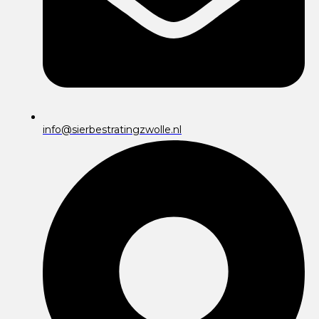
info@sierbestratingzwolle.nl