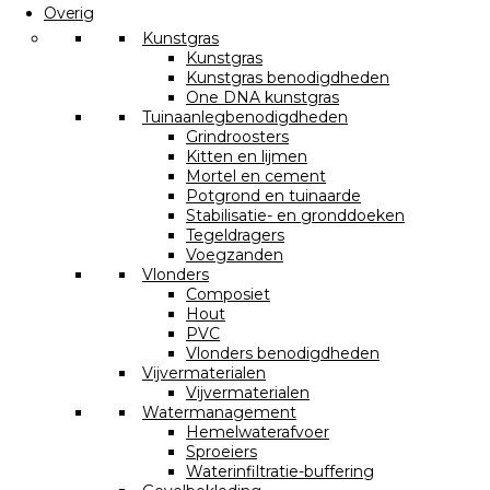
Overig
Kunstgras
Kunstgras
Kunstgras benodigdheden
One DNA kunstgras
Tuinaanlegbenodigdheden
Grindroosters
Kitten en lijmen
Mortel en cement
Potgrond en tuinaarde
Stabilisatie- en gronddoeken
Tegeldragers
Voegzanden
Vlonders
Composiet
Hout
PVC
Vlonders benodigdheden
Vijvermaterialen
Vijvermaterialen
Watermanagement
Hemelwaterafvoer
Sproeiers
Waterinfiltratie-buffering