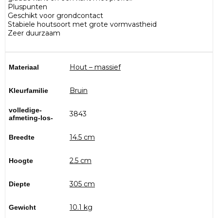
Pluspunten
Geschikt voor grondcontact
Stabiele houtsoort met grote vormvastheid
Zeer duurzaam
Hout – massief
Materiaal
Bruin
Kleurfamilie
volledige-
3843
afmeting-los-
14.5 cm
Breedte
2.5 cm
Hoogte
305 cm
Diepte
10.1 kg
Gewicht