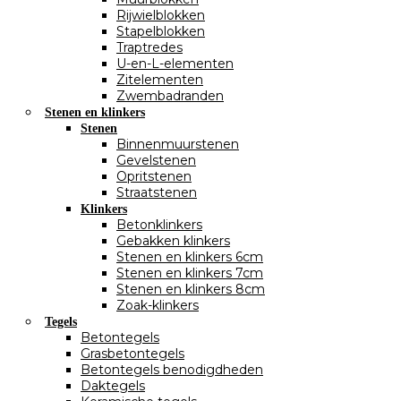
Rijwielblokken
Stapelblokken
Traptredes
U-en-L-elementen
Zitelementen
Zwembadranden
Stenen en klinkers
Stenen
Binnenmuurstenen
Gevelstenen
Opritstenen
Straatstenen
Klinkers
Betonklinkers
Gebakken klinkers
Stenen en klinkers 6cm
Stenen en klinkers 7cm
Stenen en klinkers 8cm
Zoak-klinkers
Tegels
Betontegels
Grasbetontegels
Betontegels benodigdheden
Daktegels