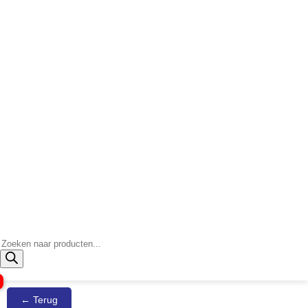
Producten
zoeken
← Terug