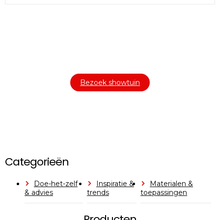
Bezoek onze showtuin
In onze
ontdekt u een uitgebreid
1000m² grote showtuin
assortiment aan sierbestrating, tuintegels en andere
materialen om uw buitenruimte compleet te maken.
Bezoek showtuin
Categorieën
Doe-het-zelf
Inspiratie &
Materialen &
& advies
trends
toepassingen
Producten