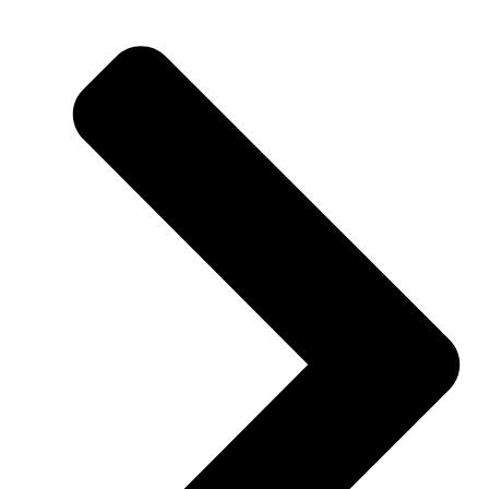
305cm
aantal