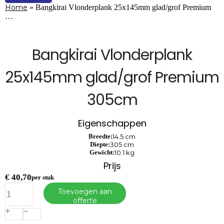
Home
»
Bangkirai Vlonderplank 25x145mm glad/grof Premium
…
Bangkirai Vlonderplank
25x145mm glad/grof Premium
305cm
Eigenschappen
Breedte:
14.5 cm
Diepte:
305 cm
Gewicht:
10.1 kg
Prijs
€
40,70
per stuk
Bangkirai
Toevoegen aan
Vlonderplank
offerte
25x145mm
glad/grof
Premium