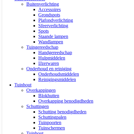
Buitenverlichting
Accessoires
Grondspots
Plafondverlichting
Sfeerverlichting
Spots
Staande lampen
Wandlampen
Tuingereedschap
Handgereedschap
Hulpmiddelen
IJzerwaren
Onderhoud en reiniging
Onderhoudsmiddelen
Reinigingsmiddelen
Tuinhout
Overkappingen
Blokhutten
Overkapping benodigdheden
Schuttingen
Schutting benodigdheden
Schuttingpalen
Tuinpoorten
Tuinschermen
Tuinhout