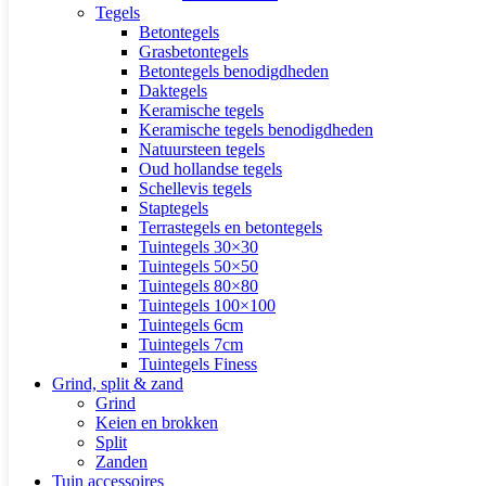
Tegels
Betontegels
Grasbetontegels
Betontegels benodigdheden
Daktegels
Keramische tegels
Keramische tegels benodigdheden
Natuursteen tegels
Oud hollandse tegels
Schellevis tegels
Staptegels
Terrastegels en betontegels
Tuintegels 30×30
Tuintegels 50×50
Tuintegels 80×80
Tuintegels 100×100
Tuintegels 6cm
Tuintegels 7cm
Tuintegels Finess
Grind, split & zand
Grind
Keien en brokken
Split
Zanden
Tuin accessoires