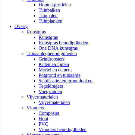
Houten profielen
Tuinbalken
Tuinpalen
Tuinplanken
Overig
Kunstgras
Kunstgras
Kunstgras benodigdheden
One DNA kunstgras
Tuinaanlegbenodigdheden
Grindroosters
Kitten en lijmen
Mortel en cement
Potgrond en tuinaarde
Stabilisatie- en gronddoeken
Tegeldragers
Voegzanden
Vijvermaterialen
Vijvermaterialen
Vlonders
Composiet
Hout
PVC
Vlonders benodigdheden
Watermanagement