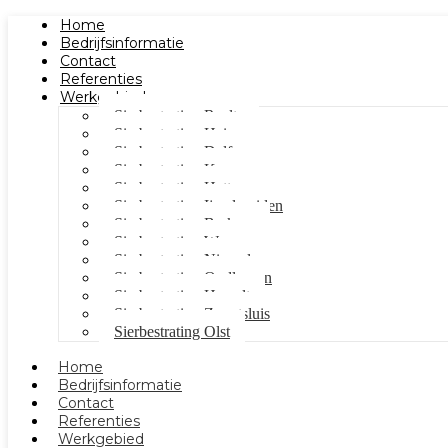
Home
Bedrijfsinformatie
Contact
Referenties
Werkgebied
Sierbestrating Raalte
Sierbestrating Heino
Sierbestrating Dalfsen
Sierbestrating Kampen
Sierbestrating Hattem
Sierbestrating Ijsselmuiden
Sierbestrating Berkum
Sierbestrating Wezep
Sierbestrating Nieuwleusen
Sierbestrating Oudleusen
Sierbestrating Hasselt
Sierbestrating Zwartsluis
Sierbestrating Olst
Home
Bedrijfsinformatie
Contact
Referenties
Werkgebied