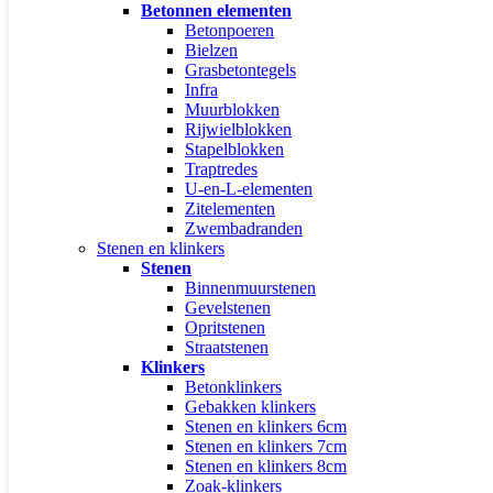
Betonnen elementen
Betonpoeren
Bielzen
Grasbetontegels
Infra
Muurblokken
Rijwielblokken
Stapelblokken
Traptredes
U-en-L-elementen
Zitelementen
Zwembadranden
Stenen en klinkers
Stenen
Binnenmuurstenen
Gevelstenen
Opritstenen
Straatstenen
Klinkers
Betonklinkers
Gebakken klinkers
Stenen en klinkers 6cm
Stenen en klinkers 7cm
Stenen en klinkers 8cm
Zoak-klinkers