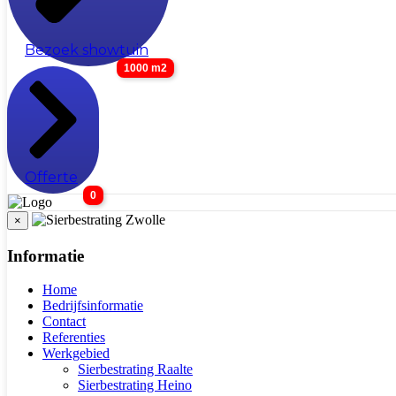
Bezoek showtuin
1000 m2
Offerte
0
×
Informatie
Home
Bedrijfsinformatie
Contact
Referenties
Werkgebied
Sierbestrating Raalte
Sierbestrating Heino