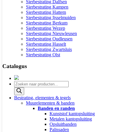
Sierbestrating Dalfsen
Sierbestrating Kampen
Sierbestrating Hattem
Sierbestrating Ijsselmuiden
Sierbestrating Berkum
Sierbestrating Wezep
Sierbestrating Nieuwleusen
Sierbestrating Oudleusen
Sierbestrating Hasselt
Sierbestrating Zwartsluis
Sierbestrating Olst
Catalogus
Producten
zoeken
Bestrating, elementen & tegels
Muurelementen & banden
Banden en randen
Kunststof kantopsluiting
Metalen kantopsluiting
Opsluitbanden
Palissaden