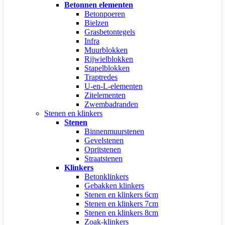
Betonnen elementen
Betonpoeren
Bielzen
Grasbetontegels
Infra
Muurblokken
Rijwielblokken
Stapelblokken
Traptredes
U-en-L-elementen
Zitelementen
Zwembadranden
Stenen en klinkers
Stenen
Binnenmuurstenen
Gevelstenen
Opritstenen
Straatstenen
Klinkers
Betonklinkers
Gebakken klinkers
Stenen en klinkers 6cm
Stenen en klinkers 7cm
Stenen en klinkers 8cm
Zoak-klinkers