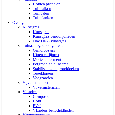
Houten profielen
Tuinbalken
Tuinpalen
Tuinplanken
Overig
Kunstgras
Kunstgras
Kunstgras benodigdheden
One DNA kunstgras
Tuinaanlegbenodigdheden
Grindroosters
Kitten en lijmen
Mortel en cement
Potgrond en tuinaarde
Stabilisatie- en gronddoeken
Tegeldragers
Voegzanden
Vijvermaterialen
Vijvermaterialen
Vlonders
Composiet
Hout
PVC
Vlonders benodigdheden
Watermanagement