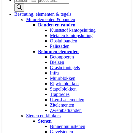
zoeken
Bestrating, elementen & tegels
Muurelementen & banden
Banden en randen
Kunststof kantopsluiting
Metalen kantopsluiting
Opsluitbanden
Palissaden
Betonnen elementen
Betonpoeren
Bielzen
Grasbetontegels
Infra
Muurblokken
Rijwielblokken
Stapelblokken
Traptredes
U-en-L-elementen
Zitelementen
Zwembadranden
Stenen en klinkers
Stenen
Binnenmuurstenen
Gevelstenen