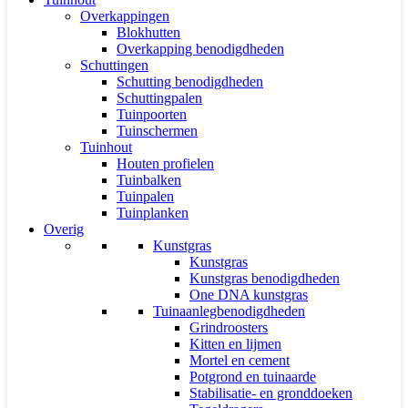
Overkappingen
Blokhutten
Overkapping benodigdheden
Schuttingen
Schutting benodigdheden
Schuttingpalen
Tuinpoorten
Tuinschermen
Tuinhout
Houten profielen
Tuinbalken
Tuinpalen
Tuinplanken
Overig
Kunstgras
Kunstgras
Kunstgras benodigdheden
One DNA kunstgras
Tuinaanlegbenodigdheden
Grindroosters
Kitten en lijmen
Mortel en cement
Potgrond en tuinaarde
Stabilisatie- en gronddoeken