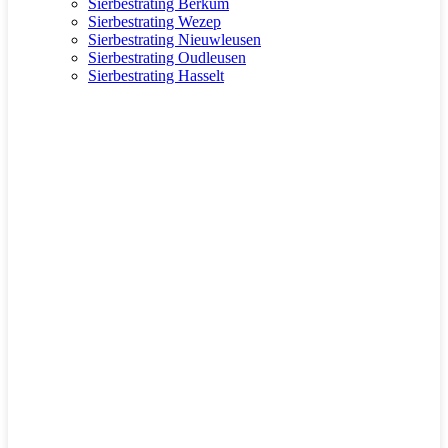
Sierbestrating Berkum
Sierbestrating Wezep
Sierbestrating Nieuwleusen
Sierbestrating Oudleusen
Sierbestrating Hasselt