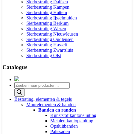
Sierbestrating Dalfsen
Sierbestrating Kampen
Sierbestrating Hattem
Sierbestrating Ijsselmuiden
Sierbestrating Berkum
Sierbestrating Wezep
Sierbestrating Nieuwleusen
Sierbestrating Oudleusen
Sierbestrating Hasselt
Sierbestrating Zwartsluis
Sierbestrating Olst
Catalogus
Producten
zoeken
Bestrating, elementen & tegels
Muurelementen & banden
Banden en randen
Kunststof kantopsluiting
Metalen kantopsluiting
Opsluitbanden
Palissaden