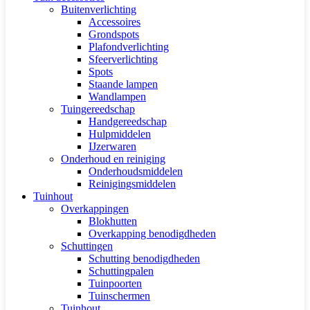
Buitenverlichting
Accessoires
Grondspots
Plafondverlichting
Sfeerverlichting
Spots
Staande lampen
Wandlampen
Tuingereedschap
Handgereedschap
Hulpmiddelen
IJzerwaren
Onderhoud en reiniging
Onderhoudsmiddelen
Reinigingsmiddelen
Tuinhout
Overkappingen
Blokhutten
Overkapping benodigdheden
Schuttingen
Schutting benodigdheden
Schuttingpalen
Tuinpoorten
Tuinschermen
Tuinhout