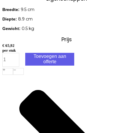
9.5 cm
Breedte:
8.9 cm
Diepte:
0.5 kg
Gewicht:
Prijs
€
65,92
per stuk
SOLA
Toevoegen aan
Rolbandmaat
offerte
25mm
BigT
8m
aantal