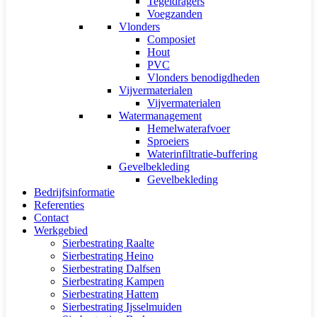
Tegeldragers
Voegzanden
Vlonders
Composiet
Hout
PVC
Vlonders benodigdheden
Vijvermaterialen
Vijvermaterialen
Watermanagement
Hemelwaterafvoer
Sproeiers
Waterinfiltratie-buffering
Gevelbekleding
Gevelbekleding
Bedrijfsinformatie
Referenties
Contact
Werkgebied
Sierbestrating Raalte
Sierbestrating Heino
Sierbestrating Dalfsen
Sierbestrating Kampen
Sierbestrating Hattem
Sierbestrating Ijsselmuiden