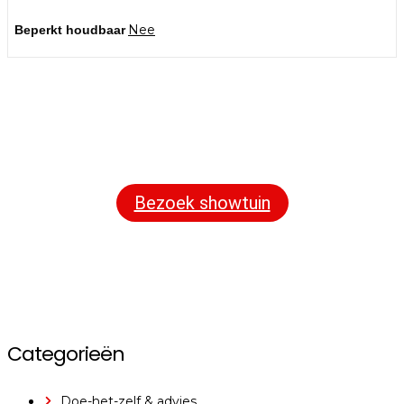
Nee
Beperkt houdbaar
Bezoek onze showtuin
In onze
ontdekt u een uitgebreid
1000m² grote showtuin
assortiment aan sierbestrating, tuintegels en andere
materialen om uw buitenruimte compleet te maken.
Bezoek showtuin
Categorieën
Doe-het-zelf & advies