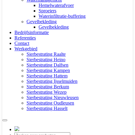
Hemelwaterafvoer
Sproeiers
Waterinfiltratie-buffering
Gevelbekleding
Gevelbekleding
Bedrijfsinformatie
Referenties
Contact
Werkgebied
Sierbestrating Raalte
Sierbestrating Heino
Sierbestrating Dalfsen
Sierbestrating Kampen
Sierbestrating Hattem
Sierbestrating Ijsselmuiden
Sierbestrating Berkum
Sierbestrating Wezep
Sierbestrating Nieuwleusen
Sierbestrating Oudleusen
Sierbestrating Hasselt
Producten