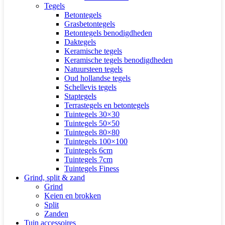
Tegels
Betontegels
Grasbetontegels
Betontegels benodigdheden
Daktegels
Keramische tegels
Keramische tegels benodigdheden
Natuursteen tegels
Oud hollandse tegels
Schellevis tegels
Staptegels
Terrastegels en betontegels
Tuintegels 30×30
Tuintegels 50×50
Tuintegels 80×80
Tuintegels 100×100
Tuintegels 6cm
Tuintegels 7cm
Tuintegels Finess
Grind, split & zand
Grind
Keien en brokken
Split
Zanden
Tuin accessoires