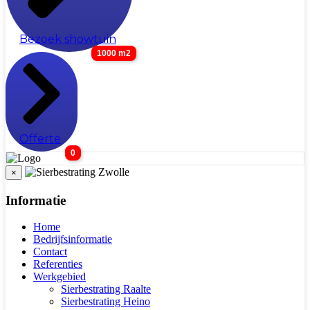
Bezoek showtuin
1000 m2
Offerte
0
×
Informatie
Home
Bedrijfsinformatie
Contact
Referenties
Werkgebied
Sierbestrating Raalte
Sierbestrating Heino