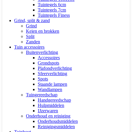
Tuintegels 6cm
Tuintegels 7cm
Tuintegels Finess
Grind, split & zand
Grind
Keien en brokken
Split
Zanden
Tuin accessoires
Buitenverlichting
Accessoires
Grondspots
Plafondverlichting
Sfeerverlichting
Spots
Staande lampen
Wandlampen
Tuingereedschap
Handgereedschap
Hulpmiddelen
IJzerwaren
Onderhoud en reiniging
Onderhoudsmiddelen
Reinigingsmiddelen
Tuinhout