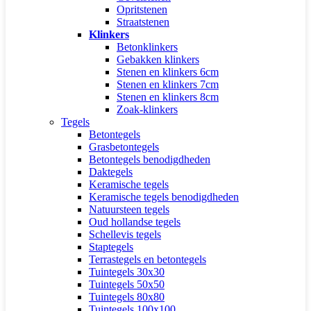
Opritstenen
Straatstenen
Klinkers
Betonklinkers
Gebakken klinkers
Stenen en klinkers 6cm
Stenen en klinkers 7cm
Stenen en klinkers 8cm
Zoak-klinkers
Tegels
Betontegels
Grasbetontegels
Betontegels benodigdheden
Daktegels
Keramische tegels
Keramische tegels benodigdheden
Natuursteen tegels
Oud hollandse tegels
Schellevis tegels
Staptegels
Terrastegels en betontegels
Tuintegels 30x30
Tuintegels 50x50
Tuintegels 80x80
Tuintegels 100x100