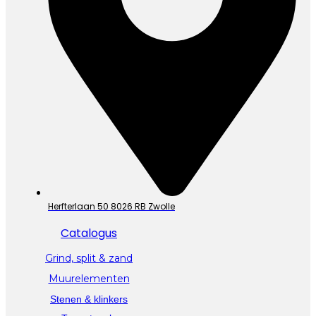
Herfterlaan 50 8026 RB Zwolle
Catalogus
Grind, split & zand
Muurelementen
Stenen & klinkers