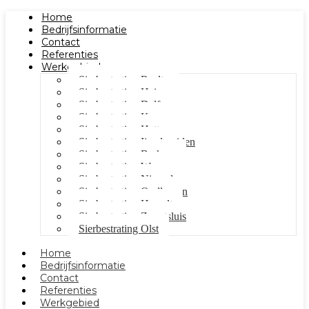
Home
Bedrijfsinformatie
Contact
Referenties
Werkgebied
Sierbestrating Raalte
Sierbestrating Heino
Sierbestrating Dalfsen
Sierbestrating Kampen
Sierbestrating Hattem
Sierbestrating Ijsselmuiden
Sierbestrating Berkum
Sierbestrating Wezep
Sierbestrating Nieuwleusen
Sierbestrating Oudleusen
Sierbestrating Hasselt
Sierbestrating Zwartsluis
Sierbestrating Olst
Home
Bedrijfsinformatie
Contact
Referenties
Werkgebied