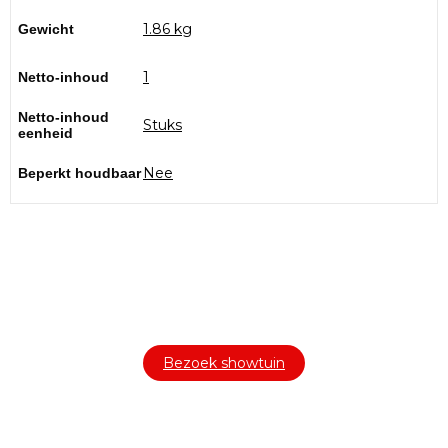
1.86 kg
Gewicht
1
Netto-inhoud
Netto-inhoud
Stuks
eenheid
Nee
Beperkt houdbaar
Bezoek onze showtuin
In onze
ontdekt u een uitgebreid
1000m² grote showtuin
assortiment aan sierbestrating, tuintegels en andere
materialen om uw buitenruimte compleet te maken.
Bezoek showtuin