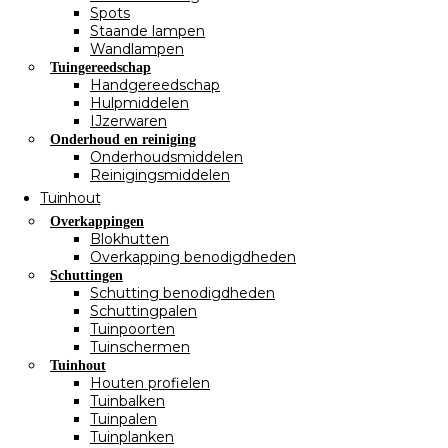
Spots
Staande lampen
Wandlampen
Tuingereedschap
Handgereedschap
Hulpmiddelen
IJzerwaren
Onderhoud en reiniging
Onderhoudsmiddelen
Reinigingsmiddelen
Tuinhout
Overkappingen
Blokhutten
Overkapping benodigdheden
Schuttingen
Schutting benodigdheden
Schuttingpalen
Tuinpoorten
Tuinschermen
Tuinhout
Houten profielen
Tuinbalken
Tuinpalen
Tuinplanken