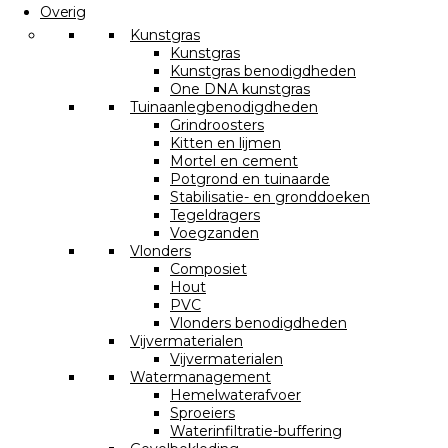
Overig
Kunstgras
Kunstgras
Kunstgras benodigdheden
One DNA kunstgras
Tuinaanlegbenodigdheden
Grindroosters
Kitten en lijmen
Mortel en cement
Potgrond en tuinaarde
Stabilisatie- en gronddoeken
Tegeldragers
Voegzanden
Vlonders
Composiet
Hout
PVC
Vlonders benodigdheden
Vijvermaterialen
Vijvermaterialen
Watermanagement
Hemelwaterafvoer
Sproeiers
Waterinfiltratie-buffering