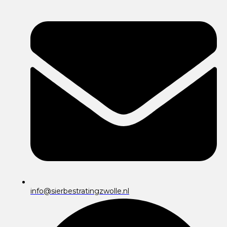
info@sierbestratingzwolle.nl