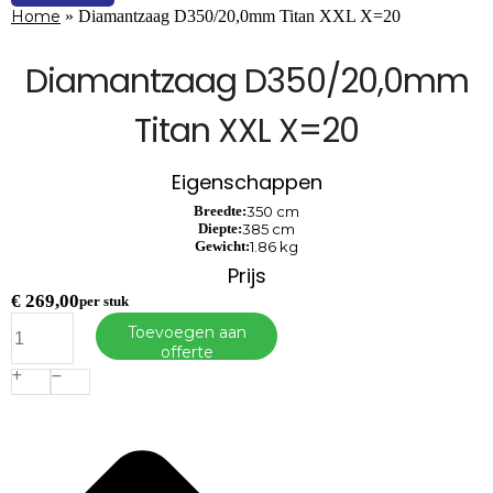
Home
»
Diamantzaag D350/20,0mm Titan XXL X=20
Diamantzaag D350/20,0mm
Titan XXL X=20
Eigenschappen
Breedte:
350 cm
Diepte:
385 cm
Gewicht:
1.86 kg
Prijs
€
269,00
per stuk
Diamantzaag
Toevoegen aan
D350/20,0mm
offerte
Titan
XXL
X=20
aantal