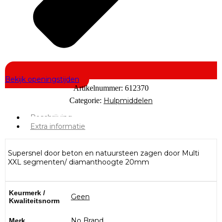
Bekijk openingstijden
Artikelnummer:
612370
Categorie:
Hulpmiddelen
Beschrijving
Extra informatie
Supersnel door beton en natuursteen zagen door Multi
XXL segmenten/ diamanthoogte 20mm
Keurmerk /
Geen
Kwaliteitsnorm
No Brand
Merk