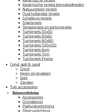
Keramische tegels
Keramische tegels benodigdheden
Natuursteen tegels
Oud hollandse tegels
Schellevis tegels
Staptegels
Terrastegels en betontegels
Tuintegels 30x30
Tuintegels 50x50
Tuintegels 80x80
Tuintegels 100x100
Tuintegels 6cm
Tuintegels 7cm
Tuintegels Finess
Grind, split & zand
Grind
Keien en brokken
Split
Zanden
Tuin accessoires
Buitenverlichting
Accessoires
Grondspots
Plafondverlichting
Sfeerverlichting