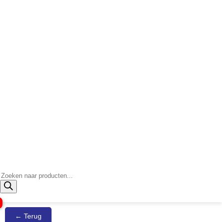
Producten
zoeken
← Terug