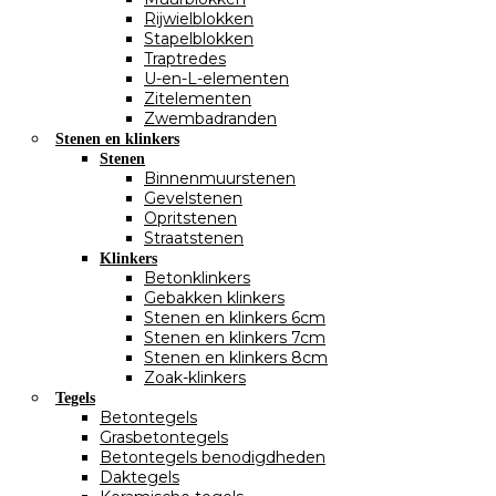
Rijwielblokken
Stapelblokken
Traptredes
U-en-L-elementen
Zitelementen
Zwembadranden
Stenen en klinkers
Stenen
Binnenmuurstenen
Gevelstenen
Opritstenen
Straatstenen
Klinkers
Betonklinkers
Gebakken klinkers
Stenen en klinkers 6cm
Stenen en klinkers 7cm
Stenen en klinkers 8cm
Zoak-klinkers
Tegels
Betontegels
Grasbetontegels
Betontegels benodigdheden
Daktegels