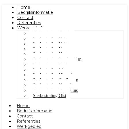
Home
Bedrijfsinformatie
Contact
Referenties
Werkgebied
Sierbestrating Raalte
Sierbestrating Heino
Sierbestrating Dalfsen
Sierbestrating Kampen
Sierbestrating Hattem
Sierbestrating Ijsselmuiden
Sierbestrating Berkum
Sierbestrating Wezep
Sierbestrating Nieuwleusen
Sierbestrating Oudleusen
Sierbestrating Hasselt
Sierbestrating Zwartsluis
Sierbestrating Olst
Home
Bedrijfsinformatie
Contact
Referenties
Werkgebied