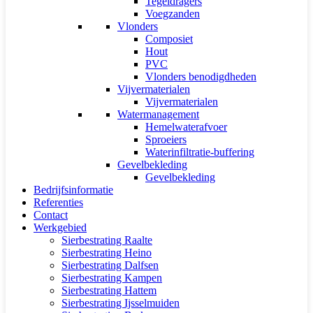
Tegeldragers
Voegzanden
Vlonders
Composiet
Hout
PVC
Vlonders benodigdheden
Vijvermaterialen
Vijvermaterialen
Watermanagement
Hemelwaterafvoer
Sproeiers
Waterinfiltratie-buffering
Gevelbekleding
Gevelbekleding
Bedrijfsinformatie
Referenties
Contact
Werkgebied
Sierbestrating Raalte
Sierbestrating Heino
Sierbestrating Dalfsen
Sierbestrating Kampen
Sierbestrating Hattem
Sierbestrating Ijsselmuiden