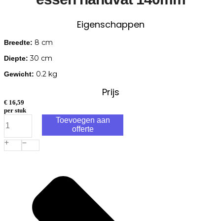
Eigenschappen
8 cm
Breedte:
30 cm
Diepte:
0.2 kg
Gewicht:
Prijs
€
16,59
per stuk
De
Toevoegen aan
Wit
offerte
Handvorkje
'Welldone'
essen
handvat
140mm
aantal