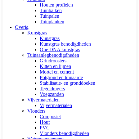
Houten profielen
Tuinbalken
Tuinpalen
Tuinplanken
Overig
Kunstgras
Kunstgras
Kunstgras benodigdheden
One DNA kunstgras
Tuinaanlegbenodigdheden
Grindroosters
Kitten en lijmen
Mortel en cement
Potgrond en tuinaarde
Stabilisatie- en gronddoeken
Tegeldragers
Voegzanden
Vijvermaterialen
Vijvermaterialen
Vlonders
Composiet
Hout
PVC
Vlonders benodigdheden
Watermanagement