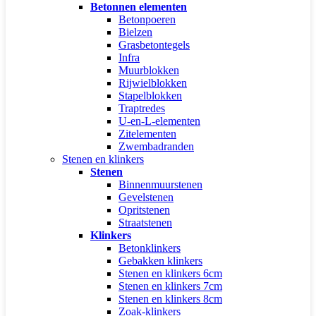
Betonnen elementen
Betonpoeren
Bielzen
Grasbetontegels
Infra
Muurblokken
Rijwielblokken
Stapelblokken
Traptredes
U-en-L-elementen
Zitelementen
Zwembadranden
Stenen en klinkers
Stenen
Binnenmuurstenen
Gevelstenen
Opritstenen
Straatstenen
Klinkers
Betonklinkers
Gebakken klinkers
Stenen en klinkers 6cm
Stenen en klinkers 7cm
Stenen en klinkers 8cm
Zoak-klinkers