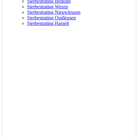
Sierbestrating Berkum
Sierbestrating Wezep
Sierbestrating Nieuwleusen
Sierbestrating Oudleusen
Sierbestrating Hasselt