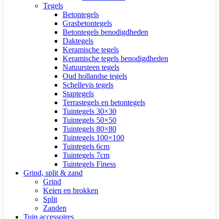
Tegels
Betontegels
Grasbetontegels
Betontegels benodigdheden
Daktegels
Keramische tegels
Keramische tegels benodigdheden
Natuursteen tegels
Oud hollandse tegels
Schellevis tegels
Staptegels
Terrastegels en betontegels
Tuintegels 30×30
Tuintegels 50×50
Tuintegels 80×80
Tuintegels 100×100
Tuintegels 6cm
Tuintegels 7cm
Tuintegels Finess
Grind, split & zand
Grind
Keien en brokken
Split
Zanden
Tuin accessoires