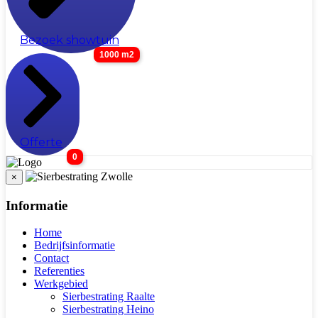
Bezoek showtuin
1000 m2
Offerte
0
×
Informatie
Home
Bedrijfsinformatie
Contact
Referenties
Werkgebied
Sierbestrating Raalte
Sierbestrating Heino