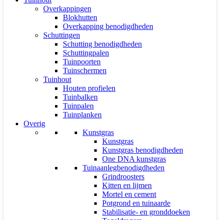
Overkappingen
Blokhutten
Overkapping benodigdheden
Schuttingen
Schutting benodigdheden
Schuttingpalen
Tuinpoorten
Tuinschermen
Tuinhout
Houten profielen
Tuinbalken
Tuinpalen
Tuinplanken
Overig
Kunstgras
Kunstgras
Kunstgras benodigdheden
One DNA kunstgras
Tuinaanlegbenodigdheden
Grindroosters
Kitten en lijmen
Mortel en cement
Potgrond en tuinaarde
Stabilisatie- en gronddoeken