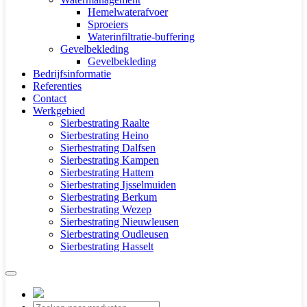
Hemelwaterafvoer
Sproeiers
Waterinfiltratie-buffering
Gevelbekleding
Gevelbekleding
Bedrijfsinformatie
Referenties
Contact
Werkgebied
Sierbestrating Raalte
Sierbestrating Heino
Sierbestrating Dalfsen
Sierbestrating Kampen
Sierbestrating Hattem
Sierbestrating Ijsselmuiden
Sierbestrating Berkum
Sierbestrating Wezep
Sierbestrating Nieuwleusen
Sierbestrating Oudleusen
Sierbestrating Hasselt
Producten