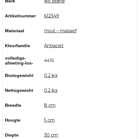
No Brand
Merk
612349
Artikelnummer
Hout – massief
Materiaal
Antraciet
Kleurfamilie
volledige-
4415
afmeting-los-
0.2 kg
Brutogewicht
0.2 kg
Nettogewicht
8 cm
Breedte
5 cm
Hoogte
30 cm
Diepte