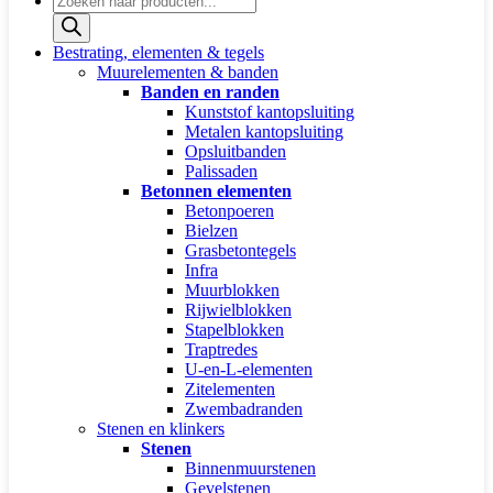
zoeken
Bestrating, elementen & tegels
Muurelementen & banden
Banden en randen
Kunststof kantopsluiting
Metalen kantopsluiting
Opsluitbanden
Palissaden
Betonnen elementen
Betonpoeren
Bielzen
Grasbetontegels
Infra
Muurblokken
Rijwielblokken
Stapelblokken
Traptredes
U-en-L-elementen
Zitelementen
Zwembadranden
Stenen en klinkers
Stenen
Binnenmuurstenen
Gevelstenen