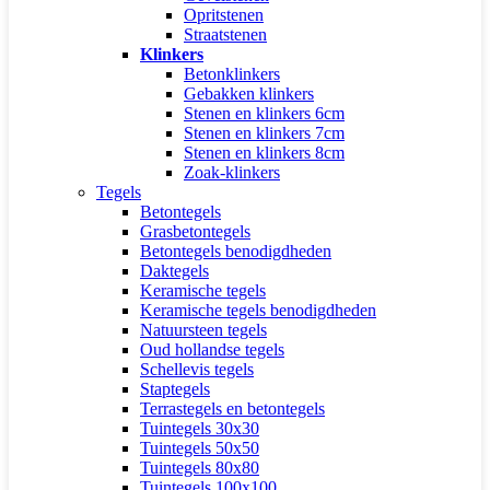
Opritstenen
Straatstenen
Klinkers
Betonklinkers
Gebakken klinkers
Stenen en klinkers 6cm
Stenen en klinkers 7cm
Stenen en klinkers 8cm
Zoak-klinkers
Tegels
Betontegels
Grasbetontegels
Betontegels benodigdheden
Daktegels
Keramische tegels
Keramische tegels benodigdheden
Natuursteen tegels
Oud hollandse tegels
Schellevis tegels
Staptegels
Terrastegels en betontegels
Tuintegels 30x30
Tuintegels 50x50
Tuintegels 80x80
Tuintegels 100x100