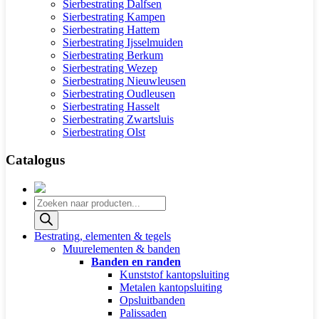
Sierbestrating Dalfsen
Sierbestrating Kampen
Sierbestrating Hattem
Sierbestrating Ijsselmuiden
Sierbestrating Berkum
Sierbestrating Wezep
Sierbestrating Nieuwleusen
Sierbestrating Oudleusen
Sierbestrating Hasselt
Sierbestrating Zwartsluis
Sierbestrating Olst
Catalogus
Producten
zoeken
Bestrating, elementen & tegels
Muurelementen & banden
Banden en randen
Kunststof kantopsluiting
Metalen kantopsluiting
Opsluitbanden
Palissaden