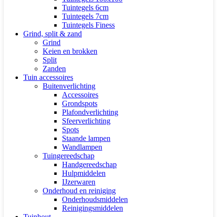
Tuintegels 6cm
Tuintegels 7cm
Tuintegels Finess
Grind, split & zand
Grind
Keien en brokken
Split
Zanden
Tuin accessoires
Buitenverlichting
Accessoires
Grondspots
Plafondverlichting
Sfeerverlichting
Spots
Staande lampen
Wandlampen
Tuingereedschap
Handgereedschap
Hulpmiddelen
IJzerwaren
Onderhoud en reiniging
Onderhoudsmiddelen
Reinigingsmiddelen
Tuinhout