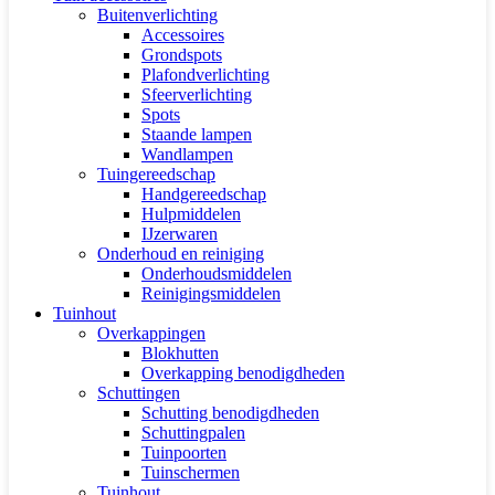
Buitenverlichting
Accessoires
Grondspots
Plafondverlichting
Sfeerverlichting
Spots
Staande lampen
Wandlampen
Tuingereedschap
Handgereedschap
Hulpmiddelen
IJzerwaren
Onderhoud en reiniging
Onderhoudsmiddelen
Reinigingsmiddelen
Tuinhout
Overkappingen
Blokhutten
Overkapping benodigdheden
Schuttingen
Schutting benodigdheden
Schuttingpalen
Tuinpoorten
Tuinschermen
Tuinhout