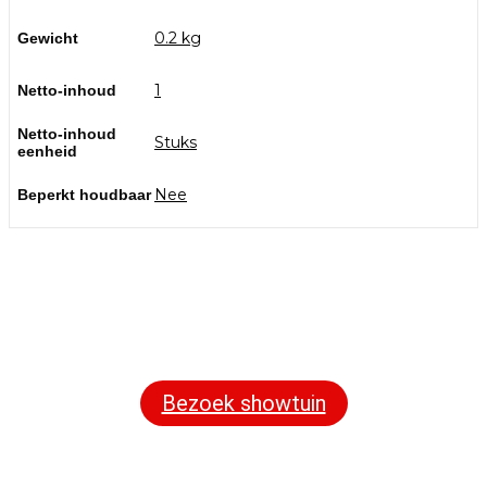
0.2 kg
Gewicht
1
Netto-inhoud
Netto-inhoud
Stuks
eenheid
Nee
Beperkt houdbaar
Bezoek onze showtuin
In onze
ontdekt u een uitgebreid
1000m² grote showtuin
assortiment aan sierbestrating, tuintegels en andere
materialen om uw buitenruimte compleet te maken.
Bezoek showtuin