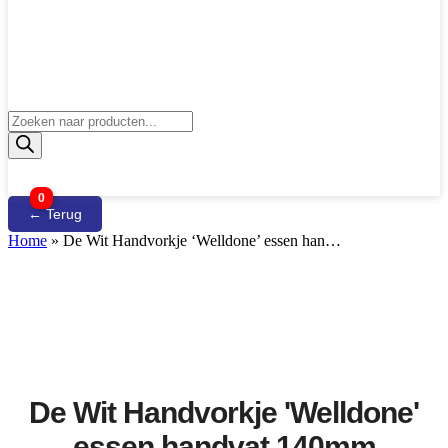
Producten
zoeken
0
← Terug
Home
»
De Wit Handvorkje ‘Welldone’ essen han…
De Wit Handvorkje 'Welldone'
essen handvat 140mm