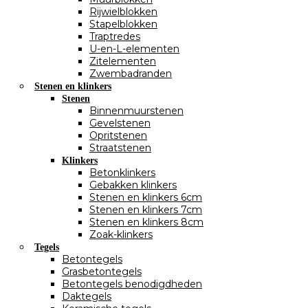
Rijwielblokken
Stapelblokken
Traptredes
U-en-L-elementen
Zitelementen
Zwembadranden
Stenen en klinkers
Stenen
Binnenmuurstenen
Gevelstenen
Opritstenen
Straatstenen
Klinkers
Betonklinkers
Gebakken klinkers
Stenen en klinkers 6cm
Stenen en klinkers 7cm
Stenen en klinkers 8cm
Zoak-klinkers
Tegels
Betontegels
Grasbetontegels
Betontegels benodigdheden
Daktegels