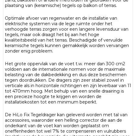
zand, baksteen of andere methoden te gebruiken voor de
plaatsing van (keramische) tegels op balkon of terras.
Optimale afvoer van regenwater en de installatie van
elektrische systemen via de lege ruimte onder het
verhoogde terras zorgen voor een langere levensduur van
tegels, maar ook draagt het bij aan het hoge
kwaliteitsbeeld van het terras. Beschadigde of vervuilde
keramische tegels kunnen gemakkelijk worden vervangen
zonder enig probleem.
Het grote oppervlak van de voet t.w. meer dan 300 cm2
voldoen aan de internationale normen voor de maximale
belasting van de dakbedekking en dus deze beschermen
tegen doordrukken. De dragers zijn zeer stabiel zowel in
verticale als in horizontale richtingen en zijn leverbaar van 11
tot 470mm hoog. Met behulp van een snelle draairing is
een precieze hoogte te krijgen en worden de
installatiekosten tot een minimum beperkt.
De HiLo Fix Tegeldrager kan geleverd worden met tal van
accessoires, waaronder een helling corrector die aan de
onderkant van de voet kan worden geplaatst om
oneffenheden tot wel 7% te compenseren en vulrubbers