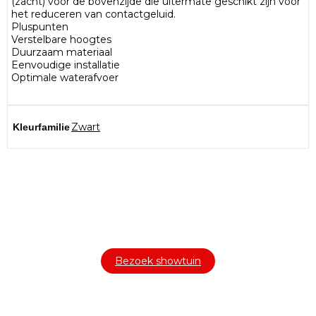
(zacht) voor de bovenzijde die uitermate geschikt zijn voor
het reduceren van contactgeluid.
Pluspunten
Verstelbare hoogtes
Duurzaam materiaal
Eenvoudige installatie
Optimale waterafvoer
Zwart
Kleurfamilie
Bezoek onze showtuin
In onze
ontdekt u een uitgebreid
1000m² grote showtuin
assortiment aan sierbestrating, tuintegels en andere
materialen om uw buitenruimte compleet te maken.
Bezoek showtuin