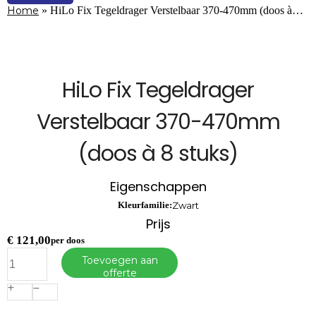
Home
»
HiLo Fix Tegeldrager Verstelbaar 370-470mm (doos à…
HiLo Fix Tegeldrager
Verstelbaar 370-470mm
(doos à 8 stuks)
Eigenschappen
Kleurfamilie:
Zwart
Prijs
€
121,00
per doos
HiLo
Toevoegen aan
Fix
offerte
Tegeldrager
Verstelbaar
370-