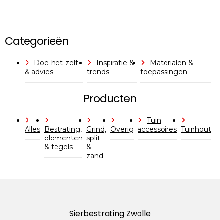
Categorieën
Doe-het-zelf
Inspiratie &
Materialen &
& advies
trends
toepassingen
Producten
Tuin
Alles
Bestrating,
Grind,
Overig
accessoires
Tuinhout
elementen
split
& tegels
&
zand
Sierbestrating Zwolle