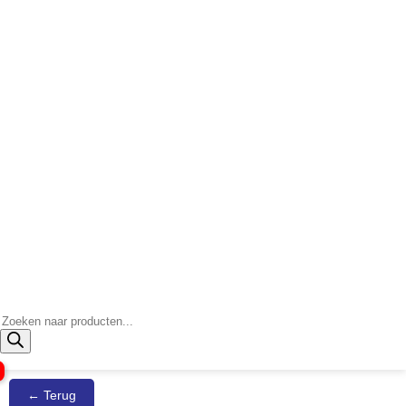
Producten
zoeken
← Terug