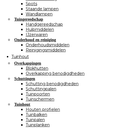
Spots
Staande lampen
Wandlampen
Tuingereedschap
Handgereedschap
Hulpmiddelen
IJzerwaren
Onderhoud en reiniging
Onderhoudsmiddelen
Reinigingsmiddelen
Tuinhout
Overkappingen
Blokhutten
Overkapping benodigdheden
Schuttingen
Schutting benodigdheden
Schuttingpalen
Tuinpoorten
Tuinschermen
Tuinhout
Houten profielen
Tuinbalken
Tuinpalen
Tuinplanken