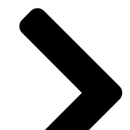
470mm
(doos
à
8
stuks)
aantal