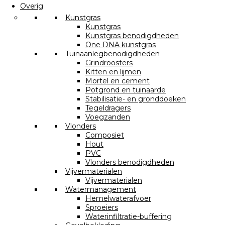
Overig
Kunstgras
Kunstgras
Kunstgras benodigdheden
One DNA kunstgras
Tuinaanlegbenodigdheden
Grindroosters
Kitten en lijmen
Mortel en cement
Potgrond en tuinaarde
Stabilisatie- en gronddoeken
Tegeldragers
Voegzanden
Vlonders
Composiet
Hout
PVC
Vlonders benodigdheden
Vijvermaterialen
Vijvermaterialen
Watermanagement
Hemelwaterafvoer
Sproeiers
Waterinfiltratie-buffering