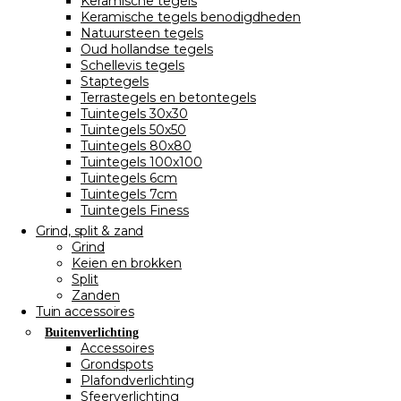
Keramische tegels
Keramische tegels benodigdheden
Natuursteen tegels
Oud hollandse tegels
Schellevis tegels
Staptegels
Terrastegels en betontegels
Tuintegels 30x30
Tuintegels 50x50
Tuintegels 80x80
Tuintegels 100x100
Tuintegels 6cm
Tuintegels 7cm
Tuintegels Finess
Grind, split & zand
Grind
Keien en brokken
Split
Zanden
Tuin accessoires
Buitenverlichting
Accessoires
Grondspots
Plafondverlichting
Sfeerverlichting