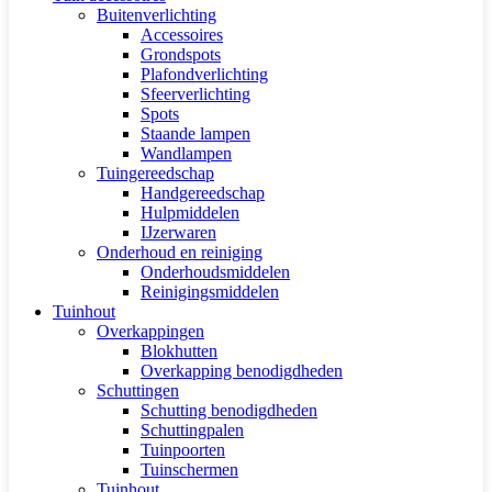
Buitenverlichting
Accessoires
Grondspots
Plafondverlichting
Sfeerverlichting
Spots
Staande lampen
Wandlampen
Tuingereedschap
Handgereedschap
Hulpmiddelen
IJzerwaren
Onderhoud en reiniging
Onderhoudsmiddelen
Reinigingsmiddelen
Tuinhout
Overkappingen
Blokhutten
Overkapping benodigdheden
Schuttingen
Schutting benodigdheden
Schuttingpalen
Tuinpoorten
Tuinschermen
Tuinhout