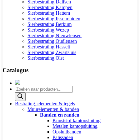
Sierbestrating Dalfsen
Sierbestrating Kampen
Sierbestrating Hattem
Sierbestrating Ijsselmuiden
Sierbestrating Berkum
Sierbestrating Wezep
Sierbestrating Nieuwleusen
Sierbestrating Oudleusen
Sierbestrating Hasselt
Sierbestrating Zwartsluis
Sierbestrating Olst
Catalogus
Producten
zoeken
Bestrating, elementen & tegels
Muurelementen & banden
Banden en randen
Kunststof kantopsluiting
Metalen kantopsluiting
Opsluitbanden
Palissaden