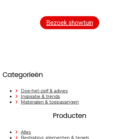
assortiment aan sierbestrating, tuintegels en andere
materialen om uw buitenruimte compleet te maken.
Bezoek showtuin
Categorieën
Doe-het-zelf & advies
Inspiratie & trends
Materialen & toepassingen
Producten
Alles
Bestrating, elementen & tegels