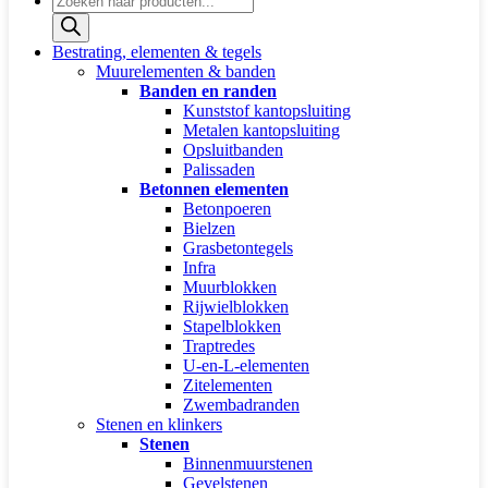
zoeken
Bestrating, elementen & tegels
Muurelementen & banden
Banden en randen
Kunststof kantopsluiting
Metalen kantopsluiting
Opsluitbanden
Palissaden
Betonnen elementen
Betonpoeren
Bielzen
Grasbetontegels
Infra
Muurblokken
Rijwielblokken
Stapelblokken
Traptredes
U-en-L-elementen
Zitelementen
Zwembadranden
Stenen en klinkers
Stenen
Binnenmuurstenen
Gevelstenen