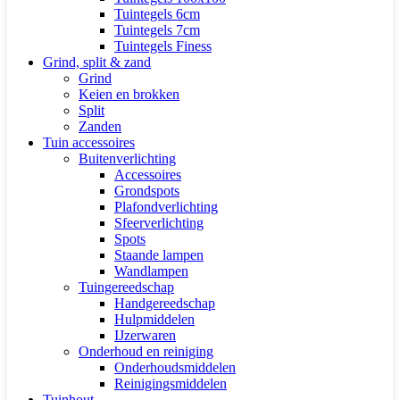
Tuintegels 6cm
Tuintegels 7cm
Tuintegels Finess
Grind, split & zand
Grind
Keien en brokken
Split
Zanden
Tuin accessoires
Buitenverlichting
Accessoires
Grondspots
Plafondverlichting
Sfeerverlichting
Spots
Staande lampen
Wandlampen
Tuingereedschap
Handgereedschap
Hulpmiddelen
IJzerwaren
Onderhoud en reiniging
Onderhoudsmiddelen
Reinigingsmiddelen
Tuinhout