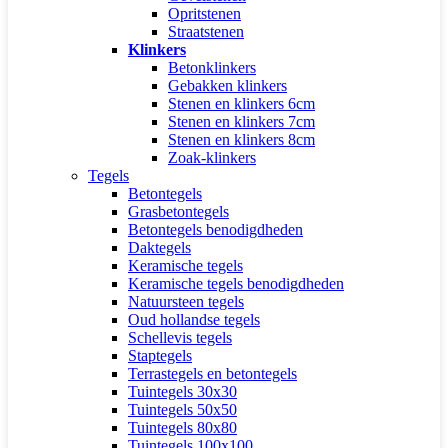
Opritstenen
Straatstenen
Klinkers
Betonklinkers
Gebakken klinkers
Stenen en klinkers 6cm
Stenen en klinkers 7cm
Stenen en klinkers 8cm
Zoak-klinkers
Tegels
Betontegels
Grasbetontegels
Betontegels benodigdheden
Daktegels
Keramische tegels
Keramische tegels benodigdheden
Natuursteen tegels
Oud hollandse tegels
Schellevis tegels
Staptegels
Terrastegels en betontegels
Tuintegels 30x30
Tuintegels 50x50
Tuintegels 80x80
Tuintegels 100x100