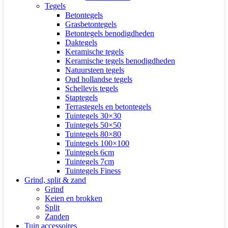
Tegels
Betontegels
Grasbetontegels
Betontegels benodigdheden
Daktegels
Keramische tegels
Keramische tegels benodigdheden
Natuursteen tegels
Oud hollandse tegels
Schellevis tegels
Staptegels
Terrastegels en betontegels
Tuintegels 30×30
Tuintegels 50×50
Tuintegels 80×80
Tuintegels 100×100
Tuintegels 6cm
Tuintegels 7cm
Tuintegels Finess
Grind, split & zand
Grind
Keien en brokken
Split
Zanden
Tuin accessoires