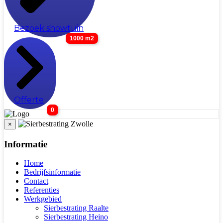
Bezoek showtuin
1000 m2
Offerte
0
×
Informatie
Home
Bedrijfsinformatie
Contact
Referenties
Werkgebied
Sierbestrating Raalte
Sierbestrating Heino