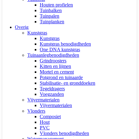
Houten profielen
Tuinbalken
Tuinpalen
Tuinplanken
Overig
Kunstgras
Kunstgras
Kunstgras benodigdheden
One DNA kunstgras
Tuinaanlegbenodigdheden
Grindroosters
Kitten en lijmen
Mortel en cement
Potgrond en tuinaarde
Stabilisatie- en gronddoeken
Tegeldragers
Voegzanden
Vijvermaterialen
Vijvermaterialen
Vlonders
Composiet
Hout
PVC
Vlonders benodigdheden
Watermanagement