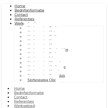
Home
Bedrijfsinformatie
Contact
Referenties
Werkgebied
Sierbestrating Raalte
Sierbestrating Heino
Sierbestrating Dalfsen
Sierbestrating Kampen
Sierbestrating Hattem
Sierbestrating Ijsselmuiden
Sierbestrating Berkum
Sierbestrating Wezep
Sierbestrating Nieuwleusen
Sierbestrating Oudleusen
Sierbestrating Hasselt
Sierbestrating Zwartsluis
Sierbestrating Olst
Home
Bedrijfsinformatie
Contact
Referenties
Werkgebied