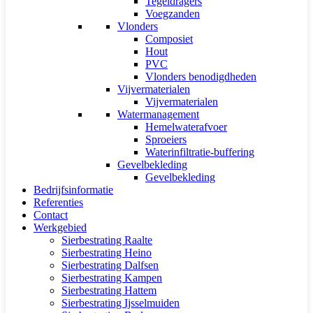
Tegeldragers
Voegzanden
Vlonders
Composiet
Hout
PVC
Vlonders benodigdheden
Vijvermaterialen
Vijvermaterialen
Watermanagement
Hemelwaterafvoer
Sproeiers
Waterinfiltratie-buffering
Gevelbekleding
Gevelbekleding
Bedrijfsinformatie
Referenties
Contact
Werkgebied
Sierbestrating Raalte
Sierbestrating Heino
Sierbestrating Dalfsen
Sierbestrating Kampen
Sierbestrating Hattem
Sierbestrating Ijsselmuiden