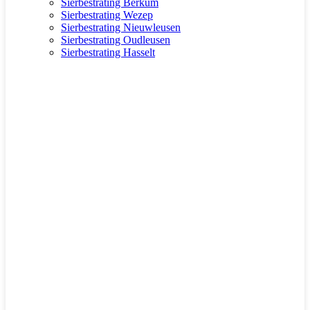
Sierbestrating Berkum
Sierbestrating Wezep
Sierbestrating Nieuwleusen
Sierbestrating Oudleusen
Sierbestrating Hasselt