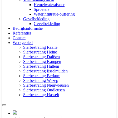
Hemelwaterafvoer
Sproeiers
Waterinfiltratie-buffering
Gevelbekleding
Gevelbekleding
Bedrijfsinformatie
Referenties
Contact
Werkgebied
Sierbestrating Raalte
Sierbestrating Heino
Sierbestrating Dalfsen
Sierbestrating Kampen
Sierbestrating Hattem
Sierbestrating Ijsselmuiden
Sierbestrating Berkum
Sierbestrating Wezep
Sierbestrating Nieuwleusen
Sierbestrating Oudleusen
Sierbestrating Hasselt
Producten