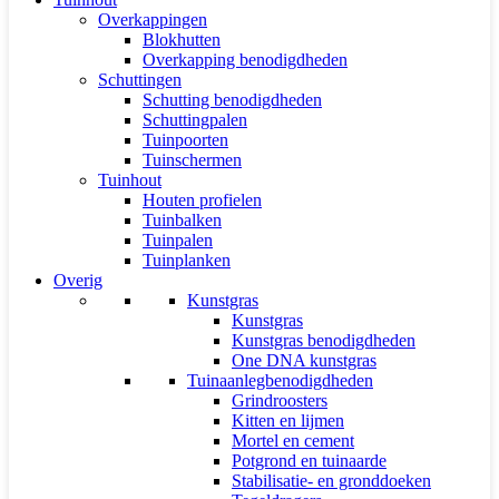
Overkappingen
Blokhutten
Overkapping benodigdheden
Schuttingen
Schutting benodigdheden
Schuttingpalen
Tuinpoorten
Tuinschermen
Tuinhout
Houten profielen
Tuinbalken
Tuinpalen
Tuinplanken
Overig
Kunstgras
Kunstgras
Kunstgras benodigdheden
One DNA kunstgras
Tuinaanlegbenodigdheden
Grindroosters
Kitten en lijmen
Mortel en cement
Potgrond en tuinaarde
Stabilisatie- en gronddoeken