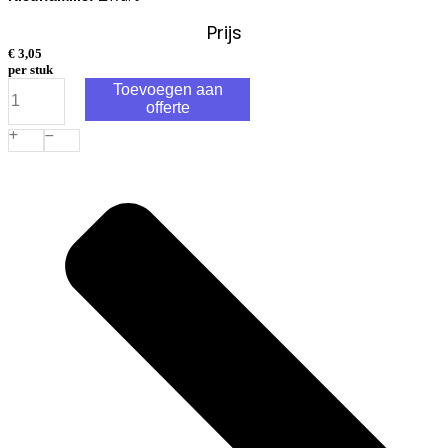
Prijs
€
3,05
per stuk
HiLo
Toevoegen aan
Fix
offerte
Tegeldrager
Verstelbaar
015-
019mm
aantal