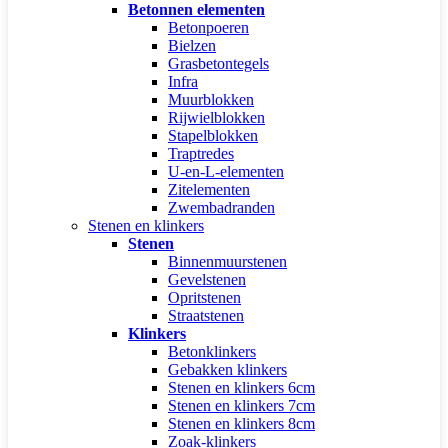
Betonnen elementen
Betonpoeren
Bielzen
Grasbetontegels
Infra
Muurblokken
Rijwielblokken
Stapelblokken
Traptredes
U-en-L-elementen
Zitelementen
Zwembadranden
Stenen en klinkers
Stenen
Binnenmuurstenen
Gevelstenen
Opritstenen
Straatstenen
Klinkers
Betonklinkers
Gebakken klinkers
Stenen en klinkers 6cm
Stenen en klinkers 7cm
Stenen en klinkers 8cm
Zoak-klinkers