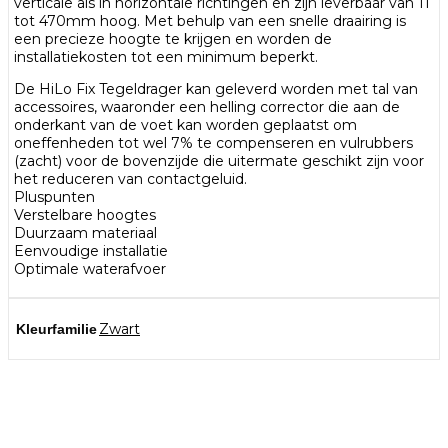
verticale als in horizontale richtingen en zijn leverbaar van 11
tot 470mm hoog. Met behulp van een snelle draairing is
een precieze hoogte te krijgen en worden de
installatiekosten tot een minimum beperkt.
De HiLo Fix Tegeldrager kan geleverd worden met tal van
accessoires, waaronder een helling corrector die aan de
onderkant van de voet kan worden geplaatst om
oneffenheden tot wel 7% te compenseren en vulrubbers
(zacht) voor de bovenzijde die uitermate geschikt zijn voor
het reduceren van contactgeluid.
Pluspunten
Verstelbare hoogtes
Duurzaam materiaal
Eenvoudige installatie
Optimale waterafvoer
Zwart
Kleurfamilie
Bezoek onze showtuin
In onze
ontdekt u een uitgebreid
1000m² grote showtuin