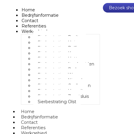
Bezoek sho
Home
Bedrijfsinformatie
Contact
Referenties
Werkgebied
Sierbestrating Raalte
Sierbestrating Heino
Sierbestrating Dalfsen
Sierbestrating Kampen
Sierbestrating Hattem
Sierbestrating Ijsselmuiden
Sierbestrating Berkum
Sierbestrating Wezep
Sierbestrating Nieuwleusen
Sierbestrating Oudleusen
Sierbestrating Hasselt
Sierbestrating Zwartsluis
Sierbestrating Olst
Home
Bedrijfsinformatie
Contact
Referenties
Werkgebied