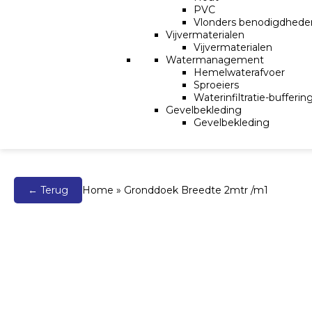
PVC
Vlonders benodigdhede
Vijvermaterialen
Vijvermaterialen
Watermanagement
Hemelwaterafvoer
Sproeiers
Waterinfiltratie-bufferin
Gevelbekleding
Gevelbekleding
← Terug
Home
»
Gronddoek Breedte 2mtr /m1