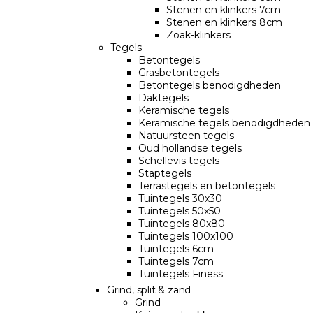
Stenen en klinkers 7cm
Stenen en klinkers 8cm
Zoak-klinkers
Tegels
Betontegels
Grasbetontegels
Betontegels benodigdheden
Daktegels
Keramische tegels
Keramische tegels benodigdheden
Natuursteen tegels
Oud hollandse tegels
Schellevis tegels
Staptegels
Terrastegels en betontegels
Tuintegels 30x30
Tuintegels 50x50
Tuintegels 80x80
Tuintegels 100x100
Tuintegels 6cm
Tuintegels 7cm
Tuintegels Finess
Grind, split & zand
Grind