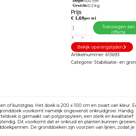
Diepte:
100 cm
Gewicht:
0.2 kg
Prijs
€
1,69
per m1
Toevoegen aan
offerte
Bekijk openingstijden
Artikelnummer:
613693
Categorie:
Stabilisatie- en gr
en of kunstgras. Het doek is 200 x 100 cm en zwart van kleur. 
ronddoek voorkomt namelijk ongewenst onkruidgroei. Handig
teldoek is gemaakt van polypropyleen, een sterk en kwalitatief
tendig. Dit voorkomt dat er onkruid en planten kunnen groeien
oekpennen. De gronddoeken zijn voorzien van lijnen, zodat je