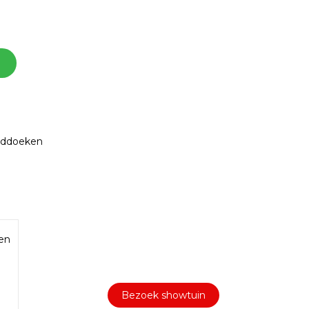
onddoeken
Bezoek onze showtuin
In onze
ontdekt u een
1000m² grote showtuin
uitgebreid assortiment aan sierbestrating,
Een
tuintegels en andere materialen om uw
buitenruimte compleet te maken.
.
Bezoek showtuin