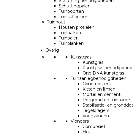
Schutting benodigdheden
Schuttingpalen
Tuinpoorten
Tuinschermen
Tuinhout
Houten profielen
Tuinbalken
Tuinpalen
Tuinplanken
Overig
Kunstgras
Kunstgras
Kunstgras benodigdhed
One DNA kunstgras
Tuinaanlegbenodigdheden
Grindroosters
Kitten en lijmen
Mortel en cement
Potgrond en tuinaarde
Stabilisatie- en grondd
Tegeldragers
Voegzanden
Vlonders
Composiet
Hout