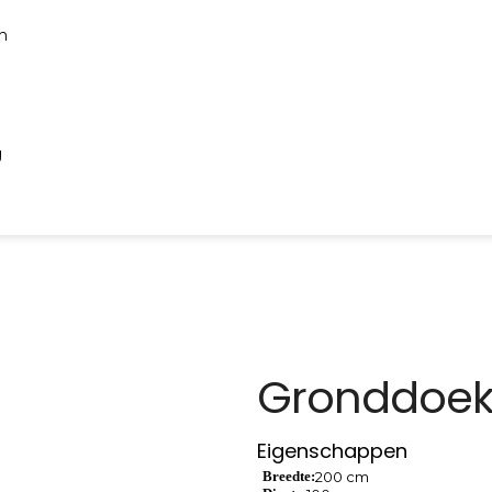
n
g
Gronddoek 
Eigenschappen
Breedte:
200 cm