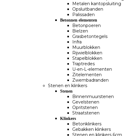
Metalen kantopsluiting
Opsluitbanden
Palissaden
Betonnen elementen
Betonpoeren
Bielzen
Grasbetontegels
Infra
Muurblokken
Rijwielblokken
Stapelblokken
Traptredes
U-en-L-elementen
Zitelementen
Zwembadranden
Stenen en klinkers
Stenen
Binnenmuurstenen
Gevelstenen
Opritstenen
Straatstenen
Klinkers
Betonklinkers
Gebakken klinkers
Stenen en klinkers 6cm