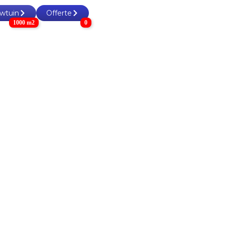
wtuin
Offerte
1000 m2
0