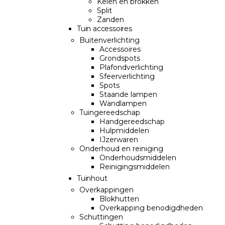
Keien en brokken
Split
Zanden
Tuin accessoires
Buitenverlichting
Accessoires
Grondspots
Plafondverlichting
Sfeerverlichting
Spots
Staande lampen
Wandlampen
Tuingereedschap
Handgereedschap
Hulpmiddelen
IJzerwaren
Onderhoud en reiniging
Onderhoudsmiddelen
Reinigingsmiddelen
Tuinhout
Overkappingen
Blokhutten
Overkapping benodigdheden
Schuttingen