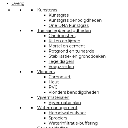
Overig
Kunstgras
Kunstgras
Kunstgras benodigdheden
One DNA kunstgras
Tuinaanlegbenodigdheden
Grindroosters
Kitten en lijmen
Mortel en cement
Potgrond en tuinaarde
Stabilisatie- en gronddoeken
Tegeldragers
Voegzanden
Vlonders
Composiet
Hout
PVC
Vlonders benodigdheden
Vijvermaterialen
Vijvermaterialen
Watermanagement
Hemelwaterafvoer
Sproeiers
Waterinfiltratie-buffering