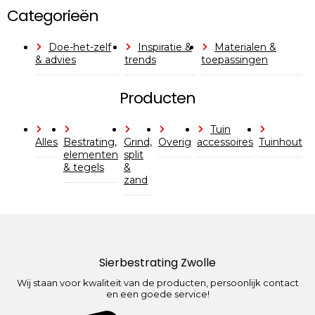
Categorieën
Doe-het-zelf
Inspiratie &
Materialen &
& advies
trends
toepassingen
Producten
Tuin
Alles
Bestrating,
Grind,
Overig
accessoires
Tuinhout
elementen
split
& tegels
&
zand
Sierbestrating Zwolle
Wij staan voor kwaliteit van de producten, persoonlijk contact
en een goede service!