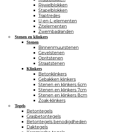
Rijwielblokken
Stapelblokken
Traptredes
U-en-L-elementen
Zitelementen
Zwembadranden
Stenen en klinkers
Stenen
Binnenmuurstenen
Gevelstenen
Opritstenen
Straatstenen
Klinkers
Betonklinkers
Gebakken klinkers
Stenen en klinkers 6cm
Stenen en klinkers 7cm
Stenen en klinkers 8cm
Zoak-klinkers
Tegels
Betontegels
Grasbetontegels
Betontegels benodigdheden
Daktegels