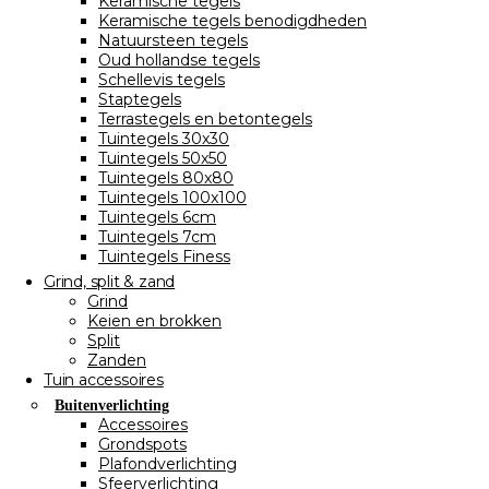
Keramische tegels
Keramische tegels benodigdheden
Natuursteen tegels
Oud hollandse tegels
Schellevis tegels
Staptegels
Terrastegels en betontegels
Tuintegels 30x30
Tuintegels 50x50
Tuintegels 80x80
Tuintegels 100x100
Tuintegels 6cm
Tuintegels 7cm
Tuintegels Finess
Grind, split & zand
Grind
Keien en brokken
Split
Zanden
Tuin accessoires
Buitenverlichting
Accessoires
Grondspots
Plafondverlichting
Sfeerverlichting