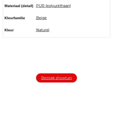
PUR (polyurethaan)
Materiaal (detail)
Beige
Kleurfamilie
Naturel
Kleur
Bezoek onze showtuin
In onze
ontdekt u een uitgebreid
1000m² grote showtuin
assortiment aan sierbestrating, tuintegels en andere
materialen om uw buitenruimte compleet te maken.
Bezoek showtuin