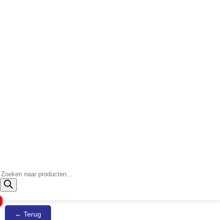
Producten
zoeken
← Terug