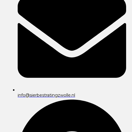
info@sierbestratingzwolle.nl