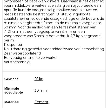
betonsteen of gebakken klinkers. Daarnaast is het geschikt
voor middelzware verkeersbelasting van bijvoorbeeld een
oprit. Je kunt de voegmortel gebruiken voor nieuwe en
reeds bestaande bestratingen. Bij stevig ingeklopte
straatstenen en voldoende draagkrachtige onderbouw is de
minimale voegbreedte 5 mm en de minimale voegdiepte
30 mm. Voor de aanleg van een terras met stenen van
7×21 cm met een voegdiepte van 3 mm en een
voegbreedte van 5 mm, is het verbruik 4,7 kg voegmortel
per m².
Pluspunten
Na uitharding geschikt voor middelzware verkeersbelasting
Zeer waterdoorlatend
Eenvoudig en snel te verwerken
Vorstbestendig
25 kg
Gewicht
Minimale
30 mm
voegdiepte
Cement
Materiaal