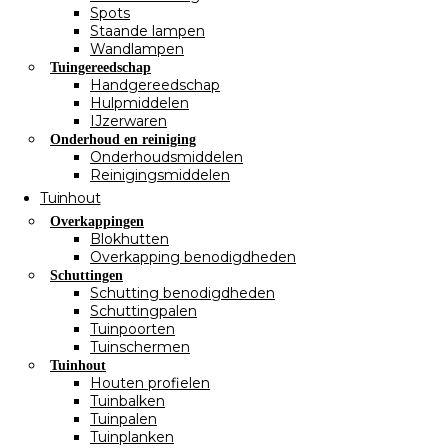
Spots
Staande lampen
Wandlampen
Tuingereedschap
Handgereedschap
Hulpmiddelen
IJzerwaren
Onderhoud en reiniging
Onderhoudsmiddelen
Reinigingsmiddelen
Tuinhout
Overkappingen
Blokhutten
Overkapping benodigdheden
Schuttingen
Schutting benodigdheden
Schuttingpalen
Tuinpoorten
Tuinschermen
Tuinhout
Houten profielen
Tuinbalken
Tuinpalen
Tuinplanken