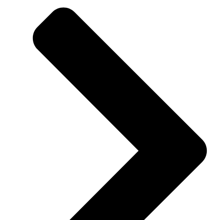
kg
aantal