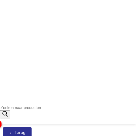
Producten
zoeken
← Terug