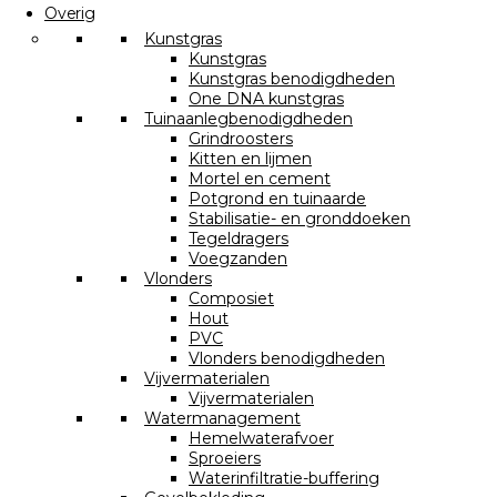
Overig
Kunstgras
Kunstgras
Kunstgras benodigdheden
One DNA kunstgras
Tuinaanlegbenodigdheden
Grindroosters
Kitten en lijmen
Mortel en cement
Potgrond en tuinaarde
Stabilisatie- en gronddoeken
Tegeldragers
Voegzanden
Vlonders
Composiet
Hout
PVC
Vlonders benodigdheden
Vijvermaterialen
Vijvermaterialen
Watermanagement
Hemelwaterafvoer
Sproeiers
Waterinfiltratie-buffering