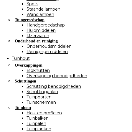
Spots
Staande lampen
Wandlampen
Tuingereedschap
Handgereedschap
Hulpmiddelen
IJzerwaren
Onderhoud en reiniging
Onderhoudsmiddelen
Reinigingsmiddelen
Tuinhout
Overkappingen
Blokhutten
Overkapping benodigdheden
Schuttingen
Schutting benodigdheden
Schuttingpalen
Tuinpoorten
Tuinschermen
Tuinhout
Houten profielen
Tuinbalken
Tuinpalen
Tuinplanken