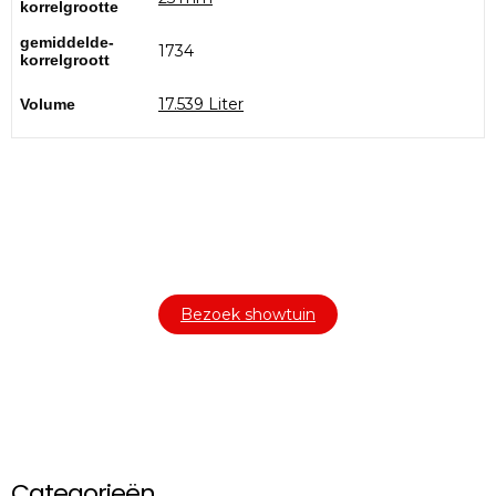
korrelgrootte
gemiddelde-
1734
korrelgroott
17.539 Liter
Volume
Bezoek onze showtuin
In onze
ontdekt u een uitgebreid
1000m² grote showtuin
assortiment aan sierbestrating, tuintegels en andere
materialen om uw buitenruimte compleet te maken.
Bezoek showtuin
Categorieën