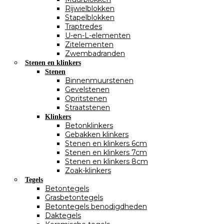
Rijwielblokken
Stapelblokken
Traptredes
U-en-L-elementen
Zitelementen
Zwembadranden
Stenen en klinkers
Stenen
Binnenmuurstenen
Gevelstenen
Opritstenen
Straatstenen
Klinkers
Betonklinkers
Gebakken klinkers
Stenen en klinkers 6cm
Stenen en klinkers 7cm
Stenen en klinkers 8cm
Zoak-klinkers
Tegels
Betontegels
Grasbetontegels
Betontegels benodigdheden
Daktegels