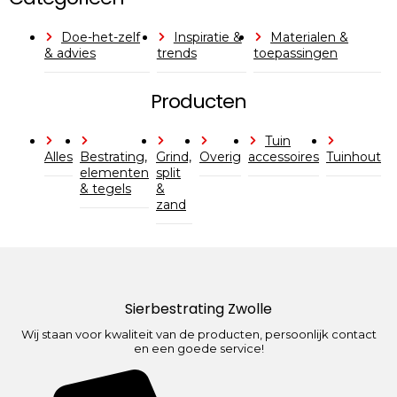
Doe-het-zelf
Inspiratie &
Materialen &
& advies
trends
toepassingen
Producten
Tuin
Alles
Bestrating,
Grind,
Overig
accessoires
Tuinhout
elementen
split
& tegels
&
zand
Sierbestrating Zwolle
Wij staan voor kwaliteit van de producten, persoonlijk contact
en een goede service!