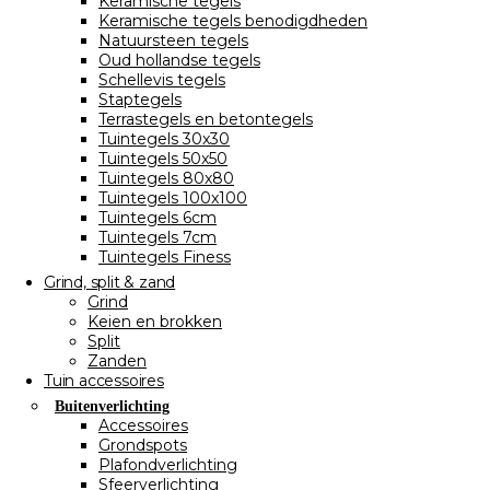
Keramische tegels
Keramische tegels benodigdheden
Natuursteen tegels
Oud hollandse tegels
Schellevis tegels
Staptegels
Terrastegels en betontegels
Tuintegels 30x30
Tuintegels 50x50
Tuintegels 80x80
Tuintegels 100x100
Tuintegels 6cm
Tuintegels 7cm
Tuintegels Finess
Grind, split & zand
Grind
Keien en brokken
Split
Zanden
Tuin accessoires
Buitenverlichting
Accessoires
Grondspots
Plafondverlichting
Sfeerverlichting