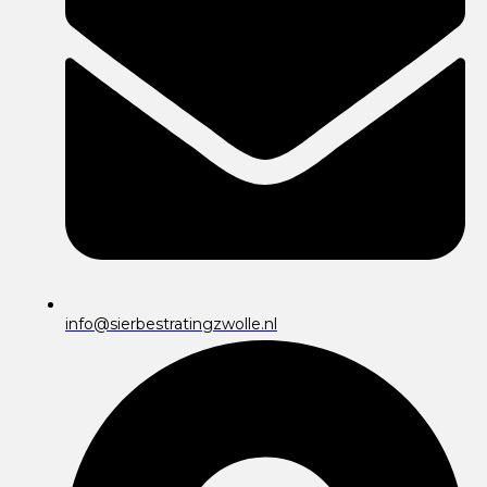
info@sierbestratingzwolle.nl