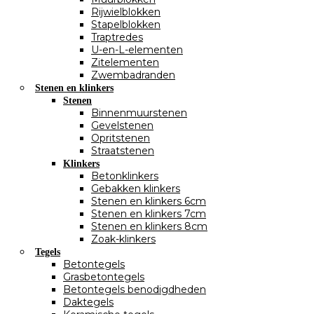
Rijwielblokken
Stapelblokken
Traptredes
U-en-L-elementen
Zitelementen
Zwembadranden
Stenen en klinkers
Stenen
Binnenmuurstenen
Gevelstenen
Opritstenen
Straatstenen
Klinkers
Betonklinkers
Gebakken klinkers
Stenen en klinkers 6cm
Stenen en klinkers 7cm
Stenen en klinkers 8cm
Zoak-klinkers
Tegels
Betontegels
Grasbetontegels
Betontegels benodigdheden
Daktegels