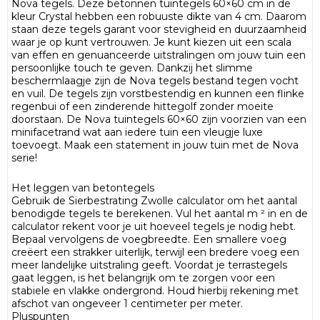
Nova tegels. Deze betonnen tuintegels 60×60 cm in de
kleur Crystal hebben een robuuste dikte van 4 cm. Daarom
staan deze tegels garant voor stevigheid en duurzaamheid
waar je op kunt vertrouwen. Je kunt kiezen uit een scala
van effen en genuanceerde uitstralingen om jouw tuin een
persoonlijke touch te geven. Dankzij het slimme
beschermlaagje zijn de Nova tegels bestand tegen vocht
en vuil. De tegels zijn vorstbestendig en kunnen een flinke
regenbui of een zinderende hittegolf zonder moeite
doorstaan. De Nova tuintegels 60×60 zijn voorzien van een
minifacetrand wat aan iedere tuin een vleugje luxe
toevoegt. Maak een statement in jouw tuin met de Nova
serie!
Het leggen van betontegels
Gebruik de Sierbestrating Zwolle calculator om het aantal
benodigde tegels te berekenen. Vul het aantal m ² in en de
calculator rekent voor je uit hoeveel tegels je nodig hebt.
Bepaal vervolgens de voegbreedte. Een smallere voeg
creëert een strakker uiterlijk, terwijl een bredere voeg een
meer landelijke uitstraling geeft. Voordat je terrastegels
gaat leggen, is het belangrijk om te zorgen voor een
stabiele en vlakke ondergrond. Houd hierbij rekening met
afschot van ongeveer 1 centimeter per meter.
Pluspunten