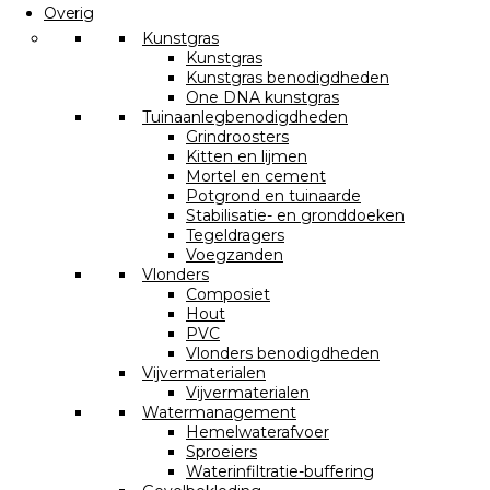
Overig
Kunstgras
Kunstgras
Kunstgras benodigdheden
One DNA kunstgras
Tuinaanlegbenodigdheden
Grindroosters
Kitten en lijmen
Mortel en cement
Potgrond en tuinaarde
Stabilisatie- en gronddoeken
Tegeldragers
Voegzanden
Vlonders
Composiet
Hout
PVC
Vlonders benodigdheden
Vijvermaterialen
Vijvermaterialen
Watermanagement
Hemelwaterafvoer
Sproeiers
Waterinfiltratie-buffering