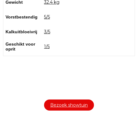
32.4 kg
Gewicht
5/5
Vorstbestendig
3/5
Kalkuitbloeivrij
Geschikt voor
1/5
oprit
Bezoek onze showtuin
In onze
ontdekt u een uitgebreid
1000m² grote showtuin
assortiment aan sierbestrating, tuintegels en andere
materialen om uw buitenruimte compleet te maken.
Bezoek showtuin