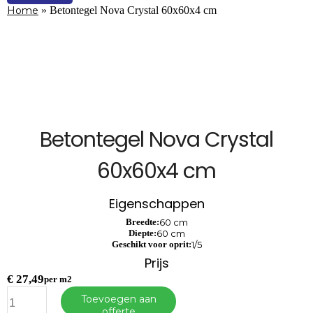
Home
»
Betontegel Nova Crystal 60x60x4 cm
Betontegel Nova Crystal
60x60x4 cm
Eigenschappen
Breedte:
60 cm
Diepte:
60 cm
Geschikt voor oprit:
1/5
Prijs
€
27,49
per m2
Betontegel
Toevoegen aan
Nova
offerte