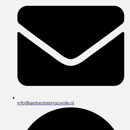
info@sierbestratingzwolle.nl