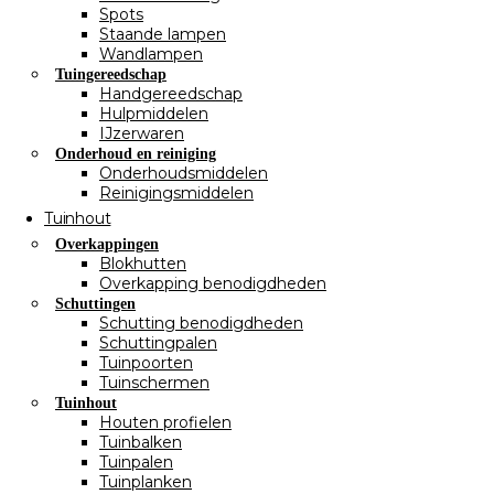
Spots
Staande lampen
Wandlampen
Tuingereedschap
Handgereedschap
Hulpmiddelen
IJzerwaren
Onderhoud en reiniging
Onderhoudsmiddelen
Reinigingsmiddelen
Tuinhout
Overkappingen
Blokhutten
Overkapping benodigdheden
Schuttingen
Schutting benodigdheden
Schuttingpalen
Tuinpoorten
Tuinschermen
Tuinhout
Houten profielen
Tuinbalken
Tuinpalen
Tuinplanken