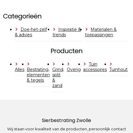
Categorieën
Doe-het-zelf
Inspiratie &
Materialen &
& advies
trends
toepassingen
Producten
Tuin
Alles
Bestrating,
Grind,
Overig
accessoires
Tuinhout
elementen
split
& tegels
&
zand
Sierbestrating Zwolle
Wij staan voor kwaliteit van de producten, persoonlijk contact