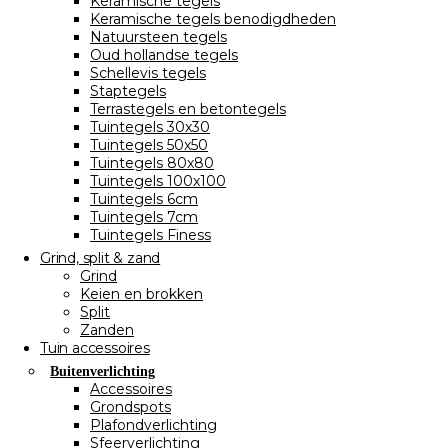
Keramische tegels
Keramische tegels benodigdheden
Natuursteen tegels
Oud hollandse tegels
Schellevis tegels
Staptegels
Terrastegels en betontegels
Tuintegels 30x30
Tuintegels 50x50
Tuintegels 80x80
Tuintegels 100x100
Tuintegels 6cm
Tuintegels 7cm
Tuintegels Finess
Grind, split & zand
Grind
Keien en brokken
Split
Zanden
Tuin accessoires
Buitenverlichting
Accessoires
Grondspots
Plafondverlichting
Sfeerverlichting