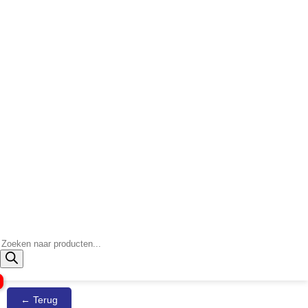
Producten
zoeken
← Terug