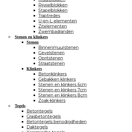
Rijwielblokken
Stapelblokken
Traptredes
U-en-L-elementen
Zitelementen
Zwembadranden
Stenen en klinkers
Stenen
Binnenmuurstenen
Gevelstenen
Opritstenen
Straatstenen
Klinkers
Betonklinkers
Gebakken klinkers
Stenen en klinkers 6cm
Stenen en klinkers 7cm
Stenen en klinkers 8cm
Zoak-klinkers
Tegels
Betontegels
Grasbetontegels
Betontegels benodigdheden
Daktegels