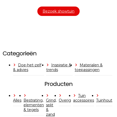
Bezoek showtuin
Categorieën
Doe-het-zelf
Inspiratie &
Materialen &
& advies
trends
toepassingen
Producten
Tuin
Alles
Bestrating,
Grind,
Overig
accessoires
Tuinhout
elementen
split
& tegels
&
zand