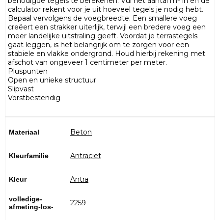
benodigde tegels te berekenen. Vul het aantal m² in en de
calculator rekent voor je uit hoeveel tegels je nodig hebt.
Bepaal vervolgens de voegbreedte. Een smallere voeg
creëert een strakker uiterlijk, terwijl een bredere voeg een
meer landelijke uitstraling geeft. Voordat je terrastegels
gaat leggen, is het belangrijk om te zorgen voor een
stabiele en vlakke ondergrond. Houd hierbij rekening met
afschot van ongeveer 1 centimeter per meter.
Pluspunten
Open en unieke structuur
Slipvast
Vorstbestendig
Beton
Materiaal
Antraciet
Kleurfamilie
Antra
Kleur
volledige-
2259
afmeting-los-