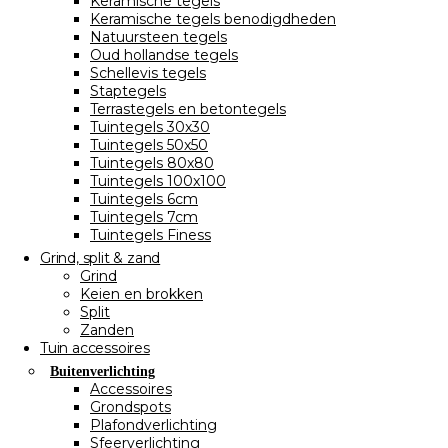
Keramische tegels
Keramische tegels benodigdheden
Natuursteen tegels
Oud hollandse tegels
Schellevis tegels
Staptegels
Terrastegels en betontegels
Tuintegels 30x30
Tuintegels 50x50
Tuintegels 80x80
Tuintegels 100x100
Tuintegels 6cm
Tuintegels 7cm
Tuintegels Finess
Grind, split & zand
Grind
Keien en brokken
Split
Zanden
Tuin accessoires
Buitenverlichting
Accessoires
Grondspots
Plafondverlichting
Sfeerverlichting