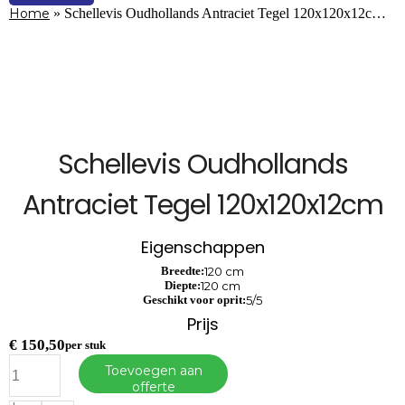
Home
»
Schellevis Oudhollands Antraciet Tegel 120x120x12c…
Schellevis Oudhollands
Antraciet Tegel 120x120x12cm
Eigenschappen
Breedte:
120 cm
Diepte:
120 cm
Geschikt voor oprit:
5/5
Prijs
€
150,50
per stuk
Schellevis
Toevoegen aan
Oudhollands
offerte
Antraciet