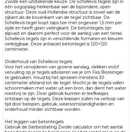
Zwolle een uitstekende keuze. De Schellevis tegels zijn in
één oogopslag herkenbaar aan de bijzondere, open
structuur. Deze oud-Hollandse structuur is zowel aan de
zijkant als de bovenkant van de tegel zichtbaar. De
Schellevis tegel loopt taps toe met ongeveer 1,5 mm per
zijde en heeft geen veilingkant. De betontegels zijn
slipvast en daarom perfect voor de aanleg van een terras.
Schellevis tegels zijn in verschillende formaten en kleuren
verkrijgbaar. Deze antraciet betontegel is 120×120
centimeter.
Onderhoud van Schellevis tegels
Voor het verwijderen van groene aanslag, vlekken en/of
vervuiling op je tegels adviseren we je om Fixs Bioreiniger
te gebruiken. Houd bij het sproeien minstens 30
centimeter afstand tot de tegel. Mocht je de tegels willen
schoonmaken met water uit een bron, dan dient het water
roestvrij te zijn. Door gebruik kunnen er leefkrasjes
ontstaan op de tegels. Deze krassen zullen na verloop van
tijd door belopen, gebruik, weersomstandigheden en
onderhoud minder zichtbaar worden.
Het leggen van betontegels
Gebruik de Sierbestrating Zwolle calculator om het aantal