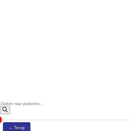
Producten
zoeken
← Terug