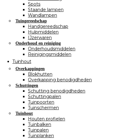
Spots
Staande lampen
Wandlampen
Tuingereedschap
Handgereedschap
Hulpmiddelen
IJzerwaren
Onderhoud en reiniging
Onderhoudsmiddelen
Reinigingsmiddelen
Tuinhout
Overkappingen
Blokhutten
Overkapping benodigdheden
Schuttingen
Schutting benodigdheden
Schuttingpalen
Tuinpoorten
Tuinschermen
Tuinhout
Houten profielen
Tuinbalken
Tuinpalen
Tuinplanken