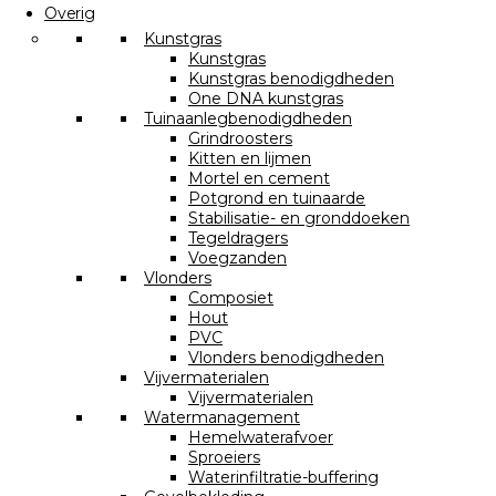
Overig
Kunstgras
Kunstgras
Kunstgras benodigdheden
One DNA kunstgras
Tuinaanlegbenodigdheden
Grindroosters
Kitten en lijmen
Mortel en cement
Potgrond en tuinaarde
Stabilisatie- en gronddoeken
Tegeldragers
Voegzanden
Vlonders
Composiet
Hout
PVC
Vlonders benodigdheden
Vijvermaterialen
Vijvermaterialen
Watermanagement
Hemelwaterafvoer
Sproeiers
Waterinfiltratie-buffering