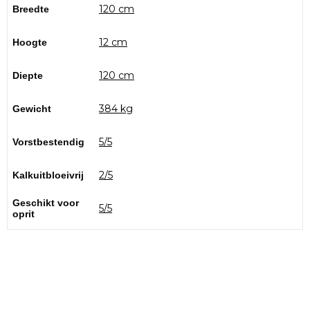
120 cm
Breedte
12 cm
Hoogte
120 cm
Diepte
384 kg
Gewicht
5/5
Vorstbestendig
2/5
Kalkuitbloeivrij
Geschikt voor
5/5
oprit
Bezoek onze showtuin
In onze
ontdekt u een uitgebreid
1000m² grote showtuin
assortiment aan sierbestrating, tuintegels en andere
materialen om uw buitenruimte compleet te maken.