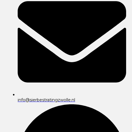
info@sierbestratingzwolle.nl