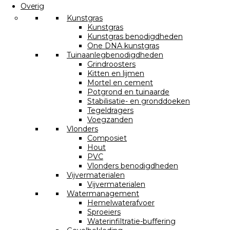
Overig
Kunstgras
Kunstgras
Kunstgras benodigdheden
One DNA kunstgras
Tuinaanlegbenodigdheden
Grindroosters
Kitten en lijmen
Mortel en cement
Potgrond en tuinaarde
Stabilisatie- en gronddoeken
Tegeldragers
Voegzanden
Vlonders
Composiet
Hout
PVC
Vlonders benodigdheden
Vijvermaterialen
Vijvermaterialen
Watermanagement
Hemelwaterafvoer
Sproeiers
Waterinfiltratie-buffering