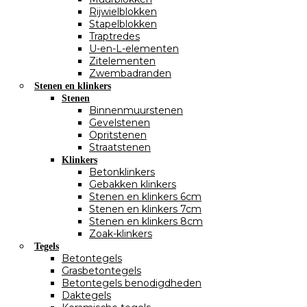
Rijwielblokken
Stapelblokken
Traptredes
U-en-L-elementen
Zitelementen
Zwembadranden
Stenen en klinkers
Stenen
Binnenmuurstenen
Gevelstenen
Opritstenen
Straatstenen
Klinkers
Betonklinkers
Gebakken klinkers
Stenen en klinkers 6cm
Stenen en klinkers 7cm
Stenen en klinkers 8cm
Zoak-klinkers
Tegels
Betontegels
Grasbetontegels
Betontegels benodigdheden
Daktegels