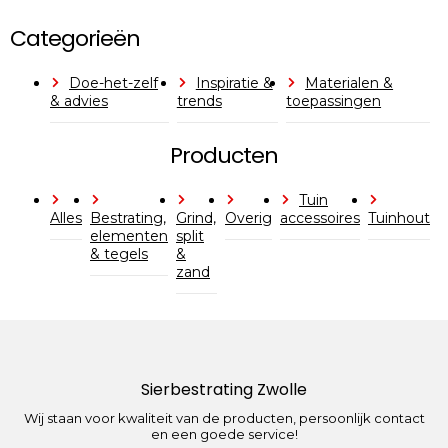
Categorieën
Doe-het-zelf
Inspiratie &
Materialen &
& advies
trends
toepassingen
Producten
Tuin
Alles
Bestrating,
Grind,
Overig
accessoires
Tuinhout
elementen
split
& tegels
&
zand
Sierbestrating Zwolle
Wij staan voor kwaliteit van de producten, persoonlijk contact
en een goede service!