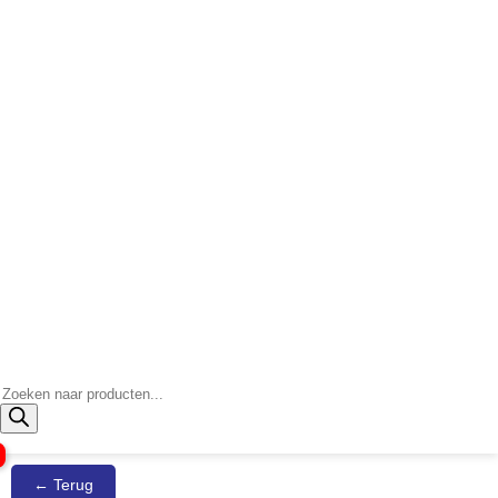
Producten
zoeken
← Terug