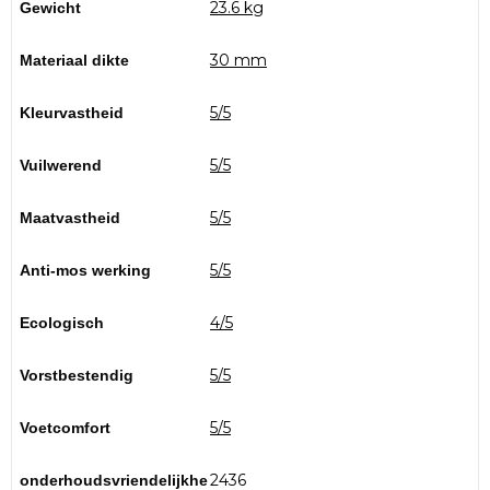
23.6 kg
Gewicht
30 mm
Materiaal dikte
5/5
Kleurvastheid
5/5
Vuilwerend
5/5
Maatvastheid
5/5
Anti-mos werking
4/5
Ecologisch
5/5
Vorstbestendig
5/5
Voetcomfort
2436
onderhoudsvriendelijkhe