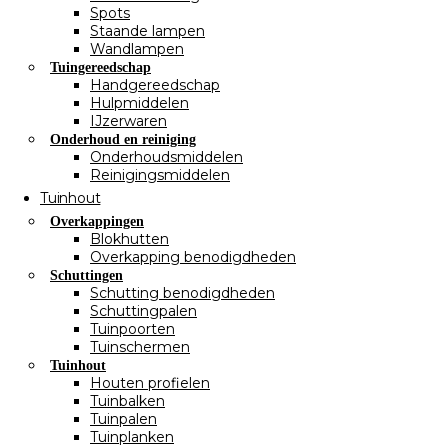
Spots
Staande lampen
Wandlampen
Tuingereedschap
Handgereedschap
Hulpmiddelen
IJzerwaren
Onderhoud en reiniging
Onderhoudsmiddelen
Reinigingsmiddelen
Tuinhout
Overkappingen
Blokhutten
Overkapping benodigdheden
Schuttingen
Schutting benodigdheden
Schuttingpalen
Tuinpoorten
Tuinschermen
Tuinhout
Houten profielen
Tuinbalken
Tuinpalen
Tuinplanken