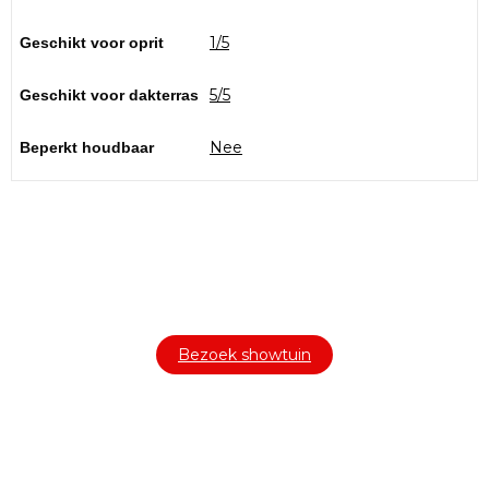
1/5
Geschikt voor oprit
5/5
Geschikt voor dakterras
Nee
Beperkt houdbaar
Bezoek onze showtuin
In onze
ontdekt u een uitgebreid
1000m² grote showtuin
assortiment aan sierbestrating, tuintegels en andere
materialen om uw buitenruimte compleet te maken.
Bezoek showtuin