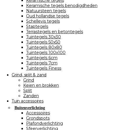
Keramische tegels
Keramische tegels benodigdheden
Natuursteen tegels
Oud hollandse tegels
Schellevis tegels
Staptegels
Terrastegels en betontegels
Tuintegels 30x30
Tuintegels 50x50
Tuintegels 80x80
Tuintegels 100x100
Tuintegels 6cm
Tuintegels 7cm
Tuintegels Finess
Grind, split & zand
Grind
Keien en brokken
Split
Zanden
Tuin accessoires
Buitenverlichting
Accessoires
Grondspots
Plafondverlichting
Sfeerverlichting