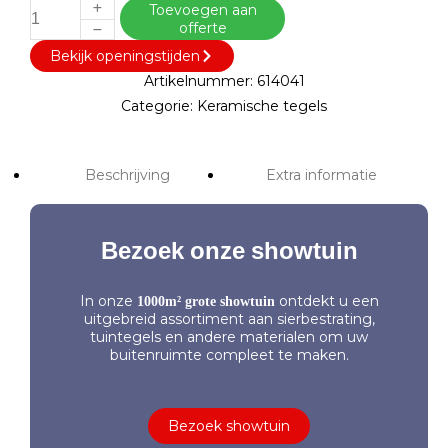
Toevoegen aan
offerte
Bekijk openingstijden
Artikelnummer:
614041
Categorie:
Keramische tegels
Beschrijving
Extra informatie
Bezoek onze showtuin
In onze
ontdekt u een
1000m² grote showtuin
uitgebreid assortiment aan sierbestrating,
tuintegels en andere materialen om uw
buitenruimte compleet te maken.
Bezoek showtuin