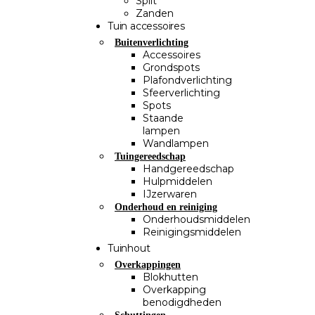
Split
Zanden
Tuin accessoires
Buitenverlichting
Accessoires
Grondspots
Plafondverlichting
Sfeerverlichting
Spots
Staande
lampen
Wandlampen
Tuingereedschap
Handgereedschap
Hulpmiddelen
IJzerwaren
Onderhoud en reiniging
Onderhoudsmiddelen
Reinigingsmiddelen
Tuinhout
Overkappingen
Blokhutten
Overkapping
benodigdheden