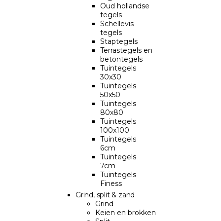
Oud hollandse
tegels
Schellevis
tegels
Staptegels
Terrastegels en
betontegels
Tuintegels
30x30
Tuintegels
50x50
Tuintegels
80x80
Tuintegels
100x100
Tuintegels
6cm
Tuintegels
7cm
Tuintegels
Finess
Grind, split & zand
Grind
Keien en brokken