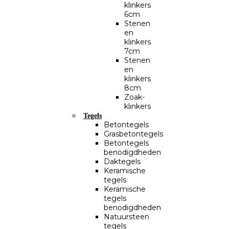
klinkers
6cm
Stenen
en
klinkers
7cm
Stenen
en
klinkers
8cm
Zoak-
klinkers
Tegels
Betontegels
Grasbetontegels
Betontegels
benodigdheden
Daktegels
Keramische
tegels
Keramische
tegels
benodigdheden
Natuursteen
tegels