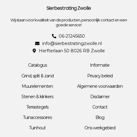
Sierbestrating Zwolle
Wij staan voor kwaliteit van de producten, persoonlijk contact en een
goede service!
06-21245650
info@sierbestratingzwolle.nl
Herfterlaan 50 8026 RB Zwolle
Catalogus
Informatie
Grind, split & zand
Privacy beleid
Muurelementen
Algemene voorwaarden
Stenen & klinkers
Disclaimer
Terrastegels
Contact
Tuinaccessoires
Blog
Tuinhout
Ons werkgebied