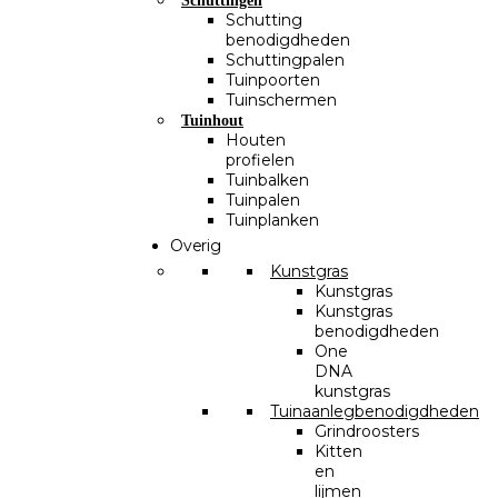
Schuttingen
Schutting
benodigdheden
Schuttingpalen
Tuinpoorten
Tuinschermen
Tuinhout
Houten
profielen
Tuinbalken
Tuinpalen
Tuinplanken
Overig
Kunstgras
Kunstgras
Kunstgras
benodigdheden
One
DNA
kunstgras
Tuinaanlegbenodigdheden
Grindroosters
Kitten
en
lijmen