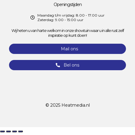
Openingstijden
Maandag t/m vrijdag: 8.00 - 17.00 uur
Zaterdag: 9.00 - 15:00 uur
Wij heten u van harte welkom in onze showtuin waar u in alle rust zelf
inspiratie op kunt doen!
Mail ons
Bel ons
© 2025
Heatmedia.nl