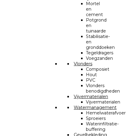
Mortel
en
cement
Potgrond
en
tuinaarde
Stabilisatie-
en
gronddoeken
Tegeldragers
Voegzanden
Vlonders
Composiet
Hout
PVC
Vlonders
benodigdheden
Vijvermaterialen
Vijvermaterialen
Watermanagement
Hemelwaterafvoer
Sproeiers
Waterinfiltratie-
buffering
Gevelbekleding