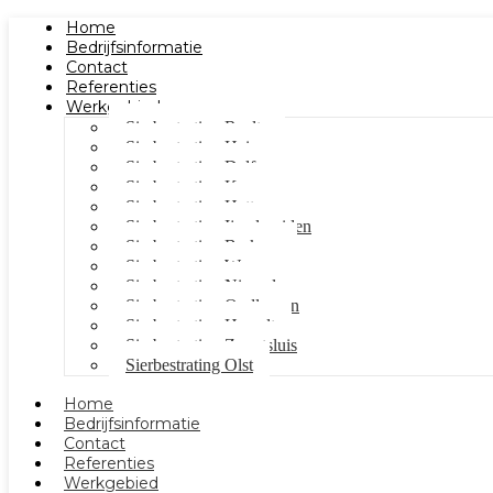
Home
Bedrijfsinformatie
Contact
Referenties
Werkgebied
Sierbestrating Raalte
Sierbestrating Heino
Sierbestrating Dalfsen
Sierbestrating Kampen
Sierbestrating Hattem
Sierbestrating Ijsselmuiden
Sierbestrating Berkum
Sierbestrating Wezep
Sierbestrating Nieuwleusen
Sierbestrating Oudleusen
Sierbestrating Hasselt
Sierbestrating Zwartsluis
Sierbestrating Olst
Home
Bedrijfsinformatie
Contact
Referenties
Werkgebied