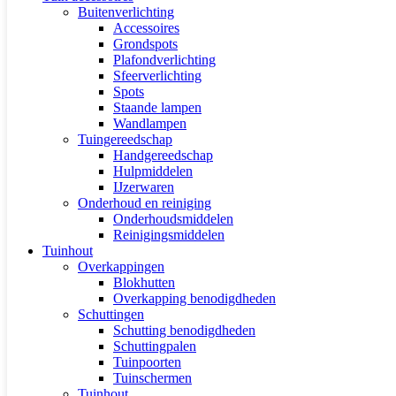
Buitenverlichting
Accessoires
Grondspots
Plafondverlichting
Sfeerverlichting
Spots
Staande lampen
Wandlampen
Tuingereedschap
Handgereedschap
Hulpmiddelen
IJzerwaren
Onderhoud en reiniging
Onderhoudsmiddelen
Reinigingsmiddelen
Tuinhout
Overkappingen
Blokhutten
Overkapping benodigdheden
Schuttingen
Schutting benodigdheden
Schuttingpalen
Tuinpoorten
Tuinschermen
Tuinhout