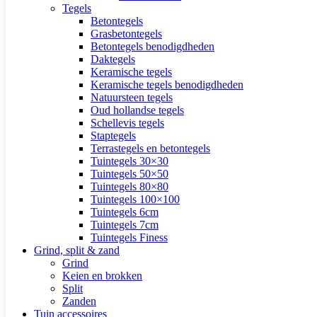
Tegels
Betontegels
Grasbetontegels
Betontegels benodigdheden
Daktegels
Keramische tegels
Keramische tegels benodigdheden
Natuursteen tegels
Oud hollandse tegels
Schellevis tegels
Staptegels
Terrastegels en betontegels
Tuintegels 30×30
Tuintegels 50×50
Tuintegels 80×80
Tuintegels 100×100
Tuintegels 6cm
Tuintegels 7cm
Tuintegels Finess
Grind, split & zand
Grind
Keien en brokken
Split
Zanden
Tuin accessoires