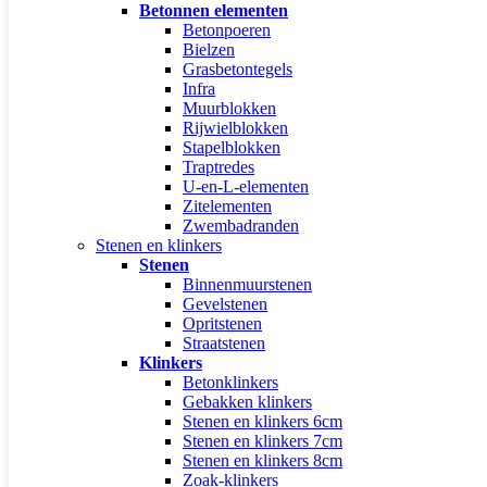
Betonnen elementen
Betonpoeren
Bielzen
Grasbetontegels
Infra
Muurblokken
Rijwielblokken
Stapelblokken
Traptredes
U-en-L-elementen
Zitelementen
Zwembadranden
Stenen en klinkers
Stenen
Binnenmuurstenen
Gevelstenen
Opritstenen
Straatstenen
Klinkers
Betonklinkers
Gebakken klinkers
Stenen en klinkers 6cm
Stenen en klinkers 7cm
Stenen en klinkers 8cm
Zoak-klinkers