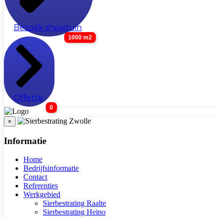
Bezoek showtuin
1000 m2
Offerte
0
×
Informatie
Home
Bedrijfsinformatie
Contact
Referenties
Werkgebied
Sierbestrating Raalte
Sierbestrating Heino