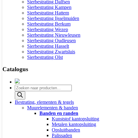
Sierbestrating Dalfsen
Sierbestrating Kampen
Sierbestrating Hattem
Sierbestrating Ijsselmuiden
Sierbestrating Berkum
Sierbestrating Wezep
Sierbestrating Nieuwleusen
Sierbestrating Oudleusen
Sierbestrating Hasselt
Sierbestrating Zwartsluis
Sierbestrating Olst
Catalogus
Producten
zoeken
Bestrating, elementen & tegels
Muurelementen & banden
Banden en randen
Kunststof kantopsluiting
Metalen kantopsluiting
Opsluitbanden
Palissaden