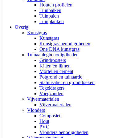
Houten profielen
Tuinbalken
Tuinpalen
Tuinplanken
Overig
Kunstgras
Kunstgras
Kunstgras benodigdheden
One DNA kunstgras
Tuinaanlegbenodigdheden
Grindroosters
Kitten en lijmen
Mortel en cement
Potgrond en tuinaarde
Stabilisatie- en gronddoeken
Tegeldragers
Voegzanden
Vijvermaterialen
Vijvermaterialen
Vlonders
Composiet
Hout
PVC
Vlonders benodigdheden
Watermanagement