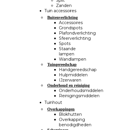
Split
Zanden
Tuin accessoires
Buitenverlichting
Accessoires
Grondspots
Plafondverlichting
Sfeerverlichting
Spots
Staande
lampen
Wandlampen
Tuingereedschap
Handgereedschap
Hulpmiddelen
IJzerwaren
Onderhoud en reiniging
Onderhoudsmiddelen
Reinigingsmiddelen
Tuinhout
Overkappingen
Blokhutten
Overkapping
benodigdheden