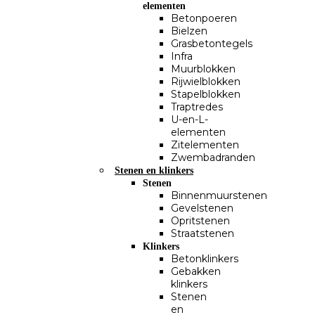
elementen
Betonpoeren
Bielzen
Grasbetontegels
Infra
Muurblokken
Rijwielblokken
Stapelblokken
Traptredes
U-en-L-
elementen
Zitelementen
Zwembadranden
Stenen en klinkers
Stenen
Binnenmuurstenen
Gevelstenen
Opritstenen
Straatstenen
Klinkers
Betonklinkers
Gebakken
klinkers
Stenen
en