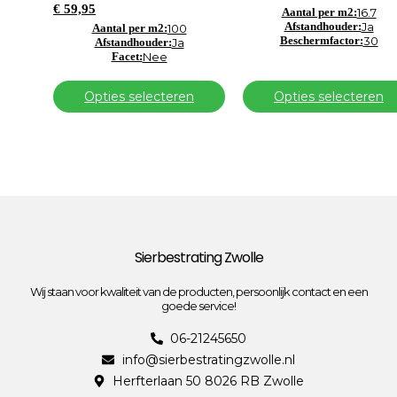
€
59,95
Aantal per m2:
16.7
Afstandhouder:
Ja
Aantal per m2:
100
Beschermfactor:
30
Afstandhouder:
Ja
Facet:
Nee
Opties selecteren
Opties selecteren
Sierbestrating Zwolle
Wij staan voor kwaliteit van de producten, persoonlijk contact en een
goede service!
06-21245650
info@sierbestratingzwolle.nl
Herfterlaan 50 8026 RB Zwolle