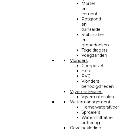
Mortel
en
cement
Potgrond
en
tuinaarde
Stabilisatie-
en
gronddoeken
Tegeldragers
Voegzanden
Vlonders
Composiet
Hout
PVC
Vlonders
benodigdheden
Vijvermaterialen
Vijvermaterialen
Watermanagement
Hemelwaterafvoer
Sproeiers
Waterinfiltratie-
buffering
Gevelbekleding