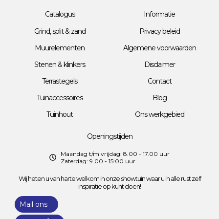
Catalogus
Informatie
Grind, split & zand
Privacy beleid
Muurelementen
Algemene voorwaarden
Stenen & klinkers
Disclaimer
Terrastegels
Contact
Tuinaccessoires
Blog
Tuinhout
Ons werkgebied
Openingstijden
Maandag t/m vrijdag: 8.00 - 17.00 uur
Zaterdag: 9.00 - 15:00 uur
Wij heten u van harte welkom in onze showtuin waar u in alle rust zelf
inspiratie op kunt doen!
Mail ons