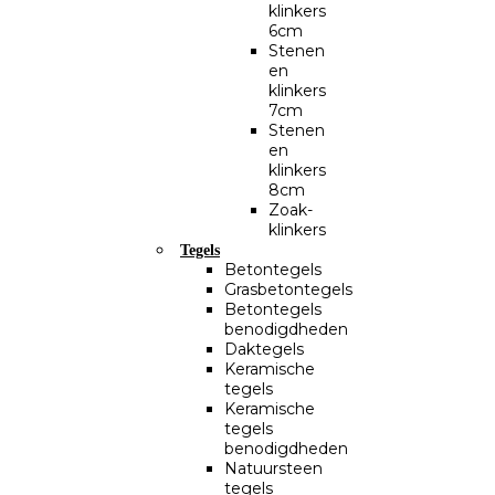
klinkers
6cm
Stenen
en
klinkers
7cm
Stenen
en
klinkers
8cm
Zoak-
klinkers
Tegels
Betontegels
Grasbetontegels
Betontegels
benodigdheden
Daktegels
Keramische
tegels
Keramische
tegels
benodigdheden
Natuursteen
tegels