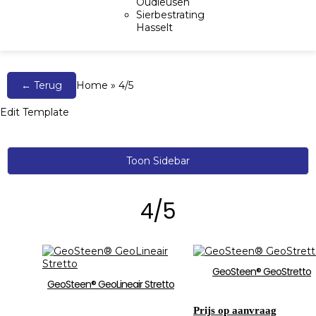
Oudleusen
Sierbestrating
Hasselt
← Terug
Home
»
4/5
Edit Template
Toon Sidebar
4/5
GeoSteen® GeoStretto
GeoSteen® GeoLineair Stretto
Prijs op aanvraag