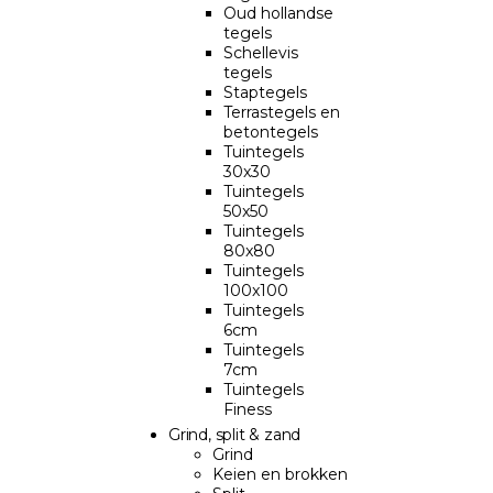
Oud hollandse
tegels
Schellevis
tegels
Staptegels
Terrastegels en
betontegels
Tuintegels
30x30
Tuintegels
50x50
Tuintegels
80x80
Tuintegels
100x100
Tuintegels
6cm
Tuintegels
7cm
Tuintegels
Finess
Grind, split & zand
Grind
Keien en brokken