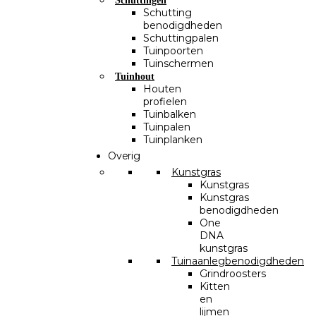
Schuttingen
Schutting
benodigdheden
Schuttingpalen
Tuinpoorten
Tuinschermen
Tuinhout
Houten
profielen
Tuinbalken
Tuinpalen
Tuinplanken
Overig
Kunstgras
Kunstgras
Kunstgras
benodigdheden
One
DNA
kunstgras
Tuinaanlegbenodigdheden
Grindroosters
Kitten
en
lijmen