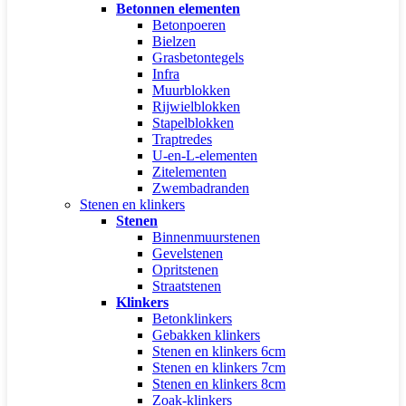
Betonnen elementen
Betonpoeren
Bielzen
Grasbetontegels
Infra
Muurblokken
Rijwielblokken
Stapelblokken
Traptredes
U-en-L-elementen
Zitelementen
Zwembadranden
Stenen en klinkers
Stenen
Binnenmuurstenen
Gevelstenen
Opritstenen
Straatstenen
Klinkers
Betonklinkers
Gebakken klinkers
Stenen en klinkers 6cm
Stenen en klinkers 7cm
Stenen en klinkers 8cm
Zoak-klinkers