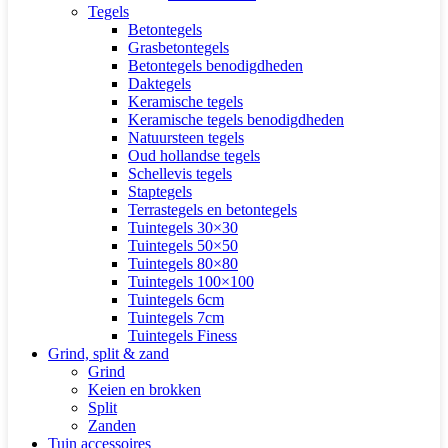
Tegels
Betontegels
Grasbetontegels
Betontegels benodigdheden
Daktegels
Keramische tegels
Keramische tegels benodigdheden
Natuursteen tegels
Oud hollandse tegels
Schellevis tegels
Staptegels
Terrastegels en betontegels
Tuintegels 30×30
Tuintegels 50×50
Tuintegels 80×80
Tuintegels 100×100
Tuintegels 6cm
Tuintegels 7cm
Tuintegels Finess
Grind, split & zand
Grind
Keien en brokken
Split
Zanden
Tuin accessoires