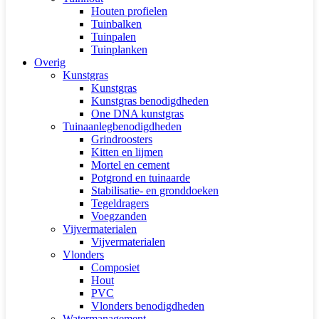
Houten profielen
Tuinbalken
Tuinpalen
Tuinplanken
Overig
Kunstgras
Kunstgras
Kunstgras benodigdheden
One DNA kunstgras
Tuinaanlegbenodigdheden
Grindroosters
Kitten en lijmen
Mortel en cement
Potgrond en tuinaarde
Stabilisatie- en gronddoeken
Tegeldragers
Voegzanden
Vijvermaterialen
Vijvermaterialen
Vlonders
Composiet
Hout
PVC
Vlonders benodigdheden
Watermanagement