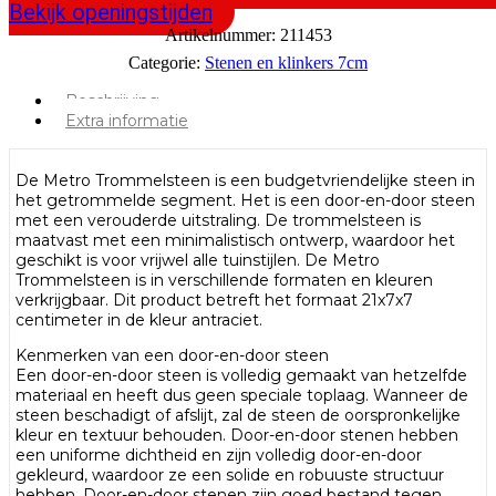
Bekijk openingstijden
Artikelnummer:
211453
Categorie:
Stenen en klinkers 7cm
Beschrijving
Extra informatie
De Metro Trommelsteen is een budgetvriendelijke steen in
het getrommelde segment. Het is een door-en-door steen
met een verouderde uitstraling. De trommelsteen is
maatvast met een minimalistisch ontwerp, waardoor het
geschikt is voor vrijwel alle tuinstijlen. De Metro
Trommelsteen is in verschillende formaten en kleuren
verkrijgbaar. Dit product betreft het formaat 21x7x7
centimeter in de kleur antraciet.
Kenmerken van een door-en-door steen
Een door-en-door steen is volledig gemaakt van hetzelfde
materiaal en heeft dus geen speciale toplaag. Wanneer de
steen beschadigt of afslijt, zal de steen de oorspronkelijke
kleur en textuur behouden. Door-en-door stenen hebben
een uniforme dichtheid en zijn volledig door-en-door
gekleurd, waardoor ze een solide en robuuste structuur
hebben. Door-en-door stenen zijn goed bestand tegen