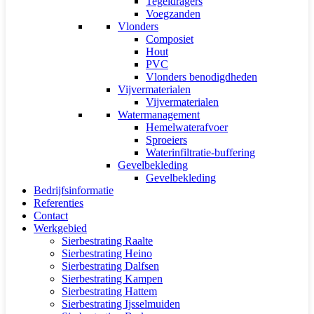
Tegeldragers
Voegzanden
Vlonders
Composiet
Hout
PVC
Vlonders benodigdheden
Vijvermaterialen
Vijvermaterialen
Watermanagement
Hemelwaterafvoer
Sproeiers
Waterinfiltratie-buffering
Gevelbekleding
Gevelbekleding
Bedrijfsinformatie
Referenties
Contact
Werkgebied
Sierbestrating Raalte
Sierbestrating Heino
Sierbestrating Dalfsen
Sierbestrating Kampen
Sierbestrating Hattem
Sierbestrating Ijsselmuiden