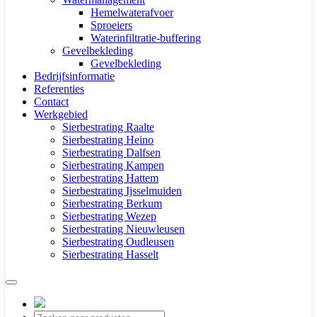
Hemelwaterafvoer
Sproeiers
Waterinfiltratie-buffering
Gevelbekleding
Gevelbekleding
Bedrijfsinformatie
Referenties
Contact
Werkgebied
Sierbestrating Raalte
Sierbestrating Heino
Sierbestrating Dalfsen
Sierbestrating Kampen
Sierbestrating Hattem
Sierbestrating Ijsselmuiden
Sierbestrating Berkum
Sierbestrating Wezep
Sierbestrating Nieuwleusen
Sierbestrating Oudleusen
Sierbestrating Hasselt
Producten