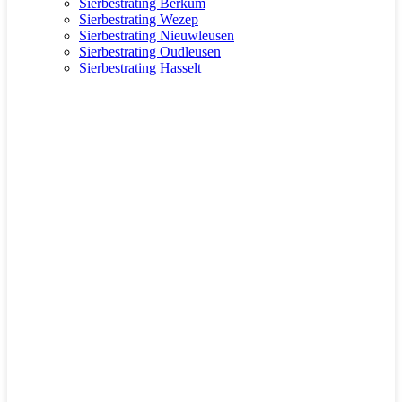
Sierbestrating Berkum
Sierbestrating Wezep
Sierbestrating Nieuwleusen
Sierbestrating Oudleusen
Sierbestrating Hasselt