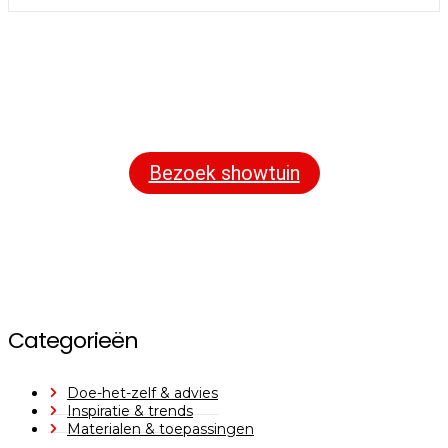
Bezoek onze showtuin
In onze
ontdekt u een uitgebreid
1000m² grote showtuin
assortiment aan sierbestrating, tuintegels en andere
materialen om uw buitenruimte compleet te maken.
Bezoek showtuin
Categorieën
Doe-het-zelf & advies
Inspiratie & trends
Materialen & toepassingen