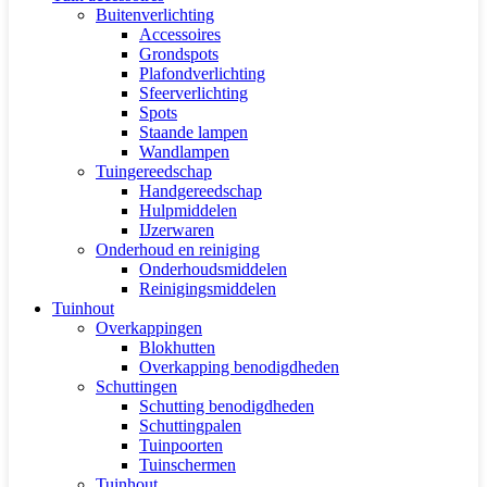
Buitenverlichting
Accessoires
Grondspots
Plafondverlichting
Sfeerverlichting
Spots
Staande lampen
Wandlampen
Tuingereedschap
Handgereedschap
Hulpmiddelen
IJzerwaren
Onderhoud en reiniging
Onderhoudsmiddelen
Reinigingsmiddelen
Tuinhout
Overkappingen
Blokhutten
Overkapping benodigdheden
Schuttingen
Schutting benodigdheden
Schuttingpalen
Tuinpoorten
Tuinschermen
Tuinhout