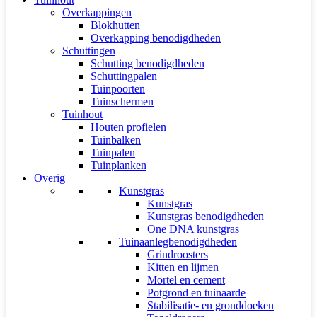
Overkappingen
Blokhutten
Overkapping benodigdheden
Schuttingen
Schutting benodigdheden
Schuttingpalen
Tuinpoorten
Tuinschermen
Tuinhout
Houten profielen
Tuinbalken
Tuinpalen
Tuinplanken
Overig
Kunstgras
Kunstgras
Kunstgras benodigdheden
One DNA kunstgras
Tuinaanlegbenodigdheden
Grindroosters
Kitten en lijmen
Mortel en cement
Potgrond en tuinaarde
Stabilisatie- en gronddoeken