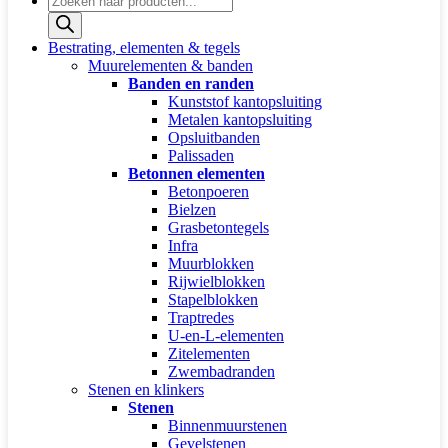
zoeken
Bestrating, elementen & tegels
Muurelementen & banden
Banden en randen
Kunststof kantopsluiting
Metalen kantopsluiting
Opsluitbanden
Palissaden
Betonnen elementen
Betonpoeren
Bielzen
Grasbetontegels
Infra
Muurblokken
Rijwielblokken
Stapelblokken
Traptredes
U-en-L-elementen
Zitelementen
Zwembadranden
Stenen en klinkers
Stenen
Binnenmuurstenen
Gevelstenen