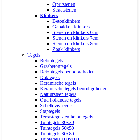
Opritstenen
Straatstenen
Klinkers
Betonklinkers
Gebakken klinkers
Stenen en klinkers 6cm
Stenen en klinkers 7cm
Stenen en klinkers 8cm
Zoak-klinkers
Tegels
Betontegels
Grasbetontegels
Betontegels benodigdheden
Daktegels
Keramische tegels
Keramische tegels benodigdheden
Natuursteen tegels
Oud hollandse tegels
Schellevis tegels
Staptegels
Terrastegels en betontegels
Tuintegels 30x30
Tuintegels 50x50
Tuintegels 80x80
Tuintegels 100x100