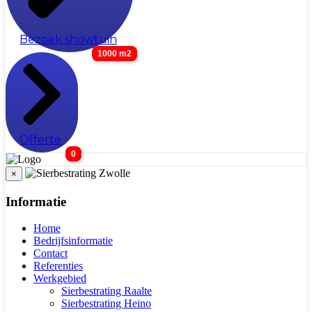
Bezoek showtuin
1000 m2
Offerte
0
×
Informatie
Home
Bedrijfsinformatie
Contact
Referenties
Werkgebied
Sierbestrating Raalte
Sierbestrating Heino