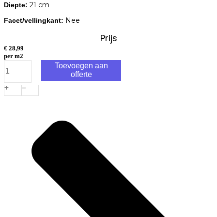
21 cm
Diepte:
Nee
Facet/vellingkant:
Prijs
€
28,99
per m2
Trommelsteen
Toevoegen aan
21x7x7cm
offerte
antraciet
aantal