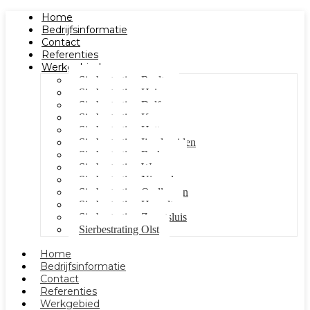
Home
Bedrijfsinformatie
Contact
Referenties
Werkgebied
Sierbestrating Raalte
Sierbestrating Heino
Sierbestrating Dalfsen
Sierbestrating Kampen
Sierbestrating Hattem
Sierbestrating Ijsselmuiden
Sierbestrating Berkum
Sierbestrating Wezep
Sierbestrating Nieuwleusen
Sierbestrating Oudleusen
Sierbestrating Hasselt
Sierbestrating Zwartsluis
Sierbestrating Olst
Home
Bedrijfsinformatie
Contact
Referenties
Werkgebied