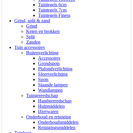
Tuintegels 6cm
Tuintegels 7cm
Tuintegels Finess
Grind, split & zand
Grind
Keien en brokken
Split
Zanden
Tuin accessoires
Buitenverlichting
Accessoires
Grondspots
Plafondverlichting
Sfeerverlichting
Spots
Staande lampen
Wandlampen
Tuingereedschap
Handgereedschap
Hulpmiddelen
IJzerwaren
Onderhoud en reiniging
Onderhoudsmiddelen
Reinigingsmiddelen
Tuinhout