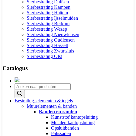
Sierbestrating Dalfsen
Sierbestrating Kampen
Sierbestrating Hattem
Sierbestrating Ijsselmuiden
Sierbestrating Berkum
Sierbestrating Wezep
Sierbestrating Nieuwleusen
Sierbestrating Oudleusen
Sierbestrating Hasselt
Sierbestrating Zwartsluis
Sierbestrating Olst
Catalogus
Producten
zoeken
Bestrating, elementen & tegels
Muurelementen & banden
Banden en randen
Kunststof kantopsluiting
Metalen kantopsluiting
Opsluitbanden
Palissaden