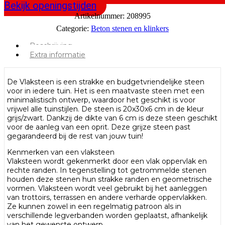
Bekijk openingstijden
Artikelnummer:
208995
Categorie:
Beton stenen en klinkers
Beschrijving
Extra informatie
De Vlaksteen is een strakke en budgetvriendelijke steen
voor in iedere tuin. Het is een maatvaste steen met een
minimalistisch ontwerp, waardoor het geschikt is voor
vrijwel alle tuinstijlen. De steen is 20x30x6 cm in de kleur
grijs/zwart. Dankzij de dikte van 6 cm is deze steen geschikt
voor de aanleg van een oprit. Deze grijze steen past
gegarandeerd bij de rest van jouw tuin!
Kenmerken van een vlaksteen
Vlaksteen wordt gekenmerkt door een vlak oppervlak en
rechte randen. In tegenstelling tot getrommelde stenen
houden deze stenen hun strakke randen en geometrische
vormen. Vlaksteen wordt veel gebruikt bij het aanleggen
van trottoirs, terrassen en andere verharde oppervlakken.
Ze kunnen zowel in een regelmatig patroon als in
verschillende legverbanden worden geplaatst, afhankelijk
van het gewenste ontwerp.