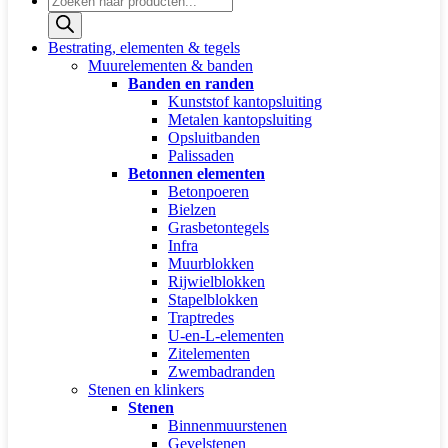
zoeken
Bestrating, elementen & tegels
Muurelementen & banden
Banden en randen
Kunststof kantopsluiting
Metalen kantopsluiting
Opsluitbanden
Palissaden
Betonnen elementen
Betonpoeren
Bielzen
Grasbetontegels
Infra
Muurblokken
Rijwielblokken
Stapelblokken
Traptredes
U-en-L-elementen
Zitelementen
Zwembadranden
Stenen en klinkers
Stenen
Binnenmuurstenen
Gevelstenen