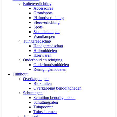
Buitenverlichting
Accessoires
Grondspots
Plafondverlichting
Sfeerverlichting
Spots
Staande lampen
Wandlampen
Tuingereedschap
Handgereedschap
Hulpmiddelen
IJzerwaren
Onderhoud en reiniging
Onderhoudsmiddelen
Reinigingsmiddelen
Tuinhout
Overkappingen
Blokhutten
Overkapping benodigdheden
Schuttingen
Schutting benodigdheden
Schuttingpalen
Tuinpoorten
Tuinschermen
Tuinhout