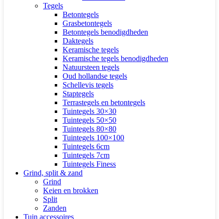
Tegels
Betontegels
Grasbetontegels
Betontegels benodigdheden
Daktegels
Keramische tegels
Keramische tegels benodigdheden
Natuursteen tegels
Oud hollandse tegels
Schellevis tegels
Staptegels
Terrastegels en betontegels
Tuintegels 30×30
Tuintegels 50×50
Tuintegels 80×80
Tuintegels 100×100
Tuintegels 6cm
Tuintegels 7cm
Tuintegels Finess
Grind, split & zand
Grind
Keien en brokken
Split
Zanden
Tuin accessoires