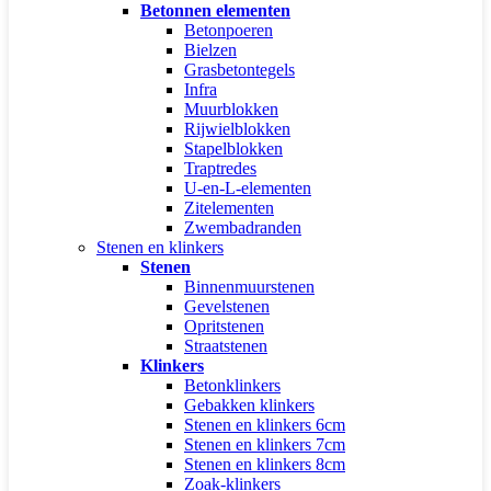
Betonnen elementen
Betonpoeren
Bielzen
Grasbetontegels
Infra
Muurblokken
Rijwielblokken
Stapelblokken
Traptredes
U-en-L-elementen
Zitelementen
Zwembadranden
Stenen en klinkers
Stenen
Binnenmuurstenen
Gevelstenen
Opritstenen
Straatstenen
Klinkers
Betonklinkers
Gebakken klinkers
Stenen en klinkers 6cm
Stenen en klinkers 7cm
Stenen en klinkers 8cm
Zoak-klinkers