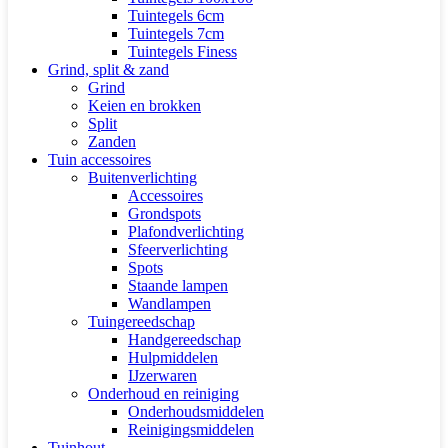
Tuintegels 6cm
Tuintegels 7cm
Tuintegels Finess
Grind, split & zand
Grind
Keien en brokken
Split
Zanden
Tuin accessoires
Buitenverlichting
Accessoires
Grondspots
Plafondverlichting
Sfeerverlichting
Spots
Staande lampen
Wandlampen
Tuingereedschap
Handgereedschap
Hulpmiddelen
IJzerwaren
Onderhoud en reiniging
Onderhoudsmiddelen
Reinigingsmiddelen
Tuinhout