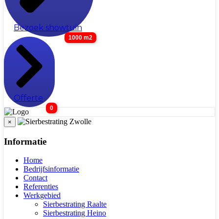
Bezoek showtuin
1000 m2
Offerte
0
×
Informatie
Home
Bedrijfsinformatie
Contact
Referenties
Werkgebied
Sierbestrating Raalte
Sierbestrating Heino