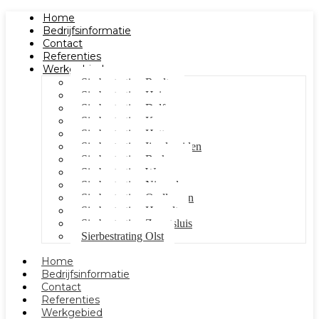
Home
Bedrijfsinformatie
Contact
Referenties
Werkgebied
Sierbestrating Raalte
Sierbestrating Heino
Sierbestrating Dalfsen
Sierbestrating Kampen
Sierbestrating Hattem
Sierbestrating Ijsselmuiden
Sierbestrating Berkum
Sierbestrating Wezep
Sierbestrating Nieuwleusen
Sierbestrating Oudleusen
Sierbestrating Hasselt
Sierbestrating Zwartsluis
Sierbestrating Olst
Home
Bedrijfsinformatie
Contact
Referenties
Werkgebied