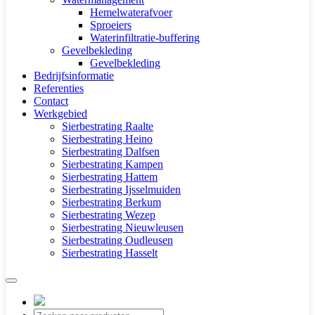
Hemelwaterafvoer
Sproeiers
Waterinfiltratie-buffering
Gevelbekleding
Gevelbekleding
Bedrijfsinformatie
Referenties
Contact
Werkgebied
Sierbestrating Raalte
Sierbestrating Heino
Sierbestrating Dalfsen
Sierbestrating Kampen
Sierbestrating Hattem
Sierbestrating Ijsselmuiden
Sierbestrating Berkum
Sierbestrating Wezep
Sierbestrating Nieuwleusen
Sierbestrating Oudleusen
Sierbestrating Hasselt
Producten