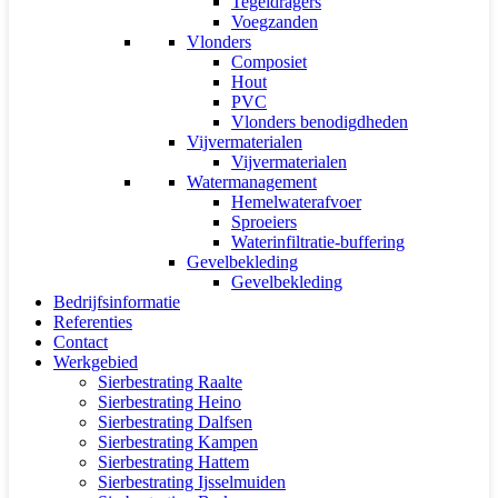
Tegeldragers
Voegzanden
Vlonders
Composiet
Hout
PVC
Vlonders benodigdheden
Vijvermaterialen
Vijvermaterialen
Watermanagement
Hemelwaterafvoer
Sproeiers
Waterinfiltratie-buffering
Gevelbekleding
Gevelbekleding
Bedrijfsinformatie
Referenties
Contact
Werkgebied
Sierbestrating Raalte
Sierbestrating Heino
Sierbestrating Dalfsen
Sierbestrating Kampen
Sierbestrating Hattem
Sierbestrating Ijsselmuiden