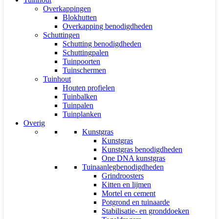
Overkappingen
Blokhutten
Overkapping benodigdheden
Schuttingen
Schutting benodigdheden
Schuttingpalen
Tuinpoorten
Tuinschermen
Tuinhout
Houten profielen
Tuinbalken
Tuinpalen
Tuinplanken
Overig
Kunstgras
Kunstgras
Kunstgras benodigdheden
One DNA kunstgras
Tuinaanlegbenodigdheden
Grindroosters
Kitten en lijmen
Mortel en cement
Potgrond en tuinaarde
Stabilisatie- en gronddoeken