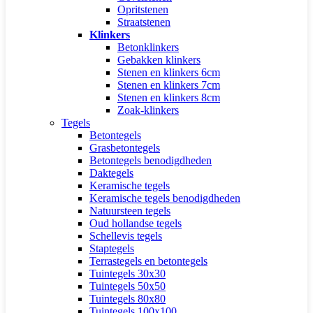
Opritstenen
Straatstenen
Klinkers
Betonklinkers
Gebakken klinkers
Stenen en klinkers 6cm
Stenen en klinkers 7cm
Stenen en klinkers 8cm
Zoak-klinkers
Tegels
Betontegels
Grasbetontegels
Betontegels benodigdheden
Daktegels
Keramische tegels
Keramische tegels benodigdheden
Natuursteen tegels
Oud hollandse tegels
Schellevis tegels
Staptegels
Terrastegels en betontegels
Tuintegels 30x30
Tuintegels 50x50
Tuintegels 80x80
Tuintegels 100x100