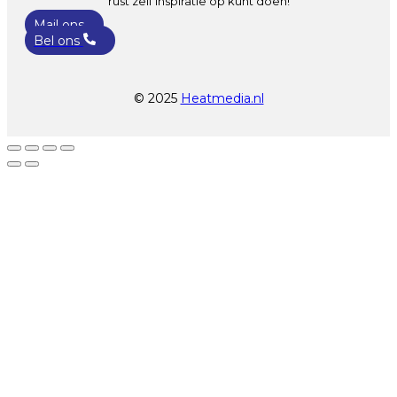
rust zelf inspiratie op kunt doen!
Mail ons
Bel ons
© 2025
Heatmedia.nl