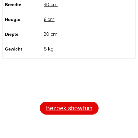
30 cm
Breedte
6 cm
Hoogte
20 cm
Diepte
8 kg
Gewicht
Bezoek onze showtuin
In onze
ontdekt u een uitgebreid
1000m² grote showtuin
assortiment aan sierbestrating, tuintegels en andere
materialen om uw buitenruimte compleet te maken.
Bezoek showtuin