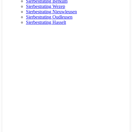
Sierbestrating Berkum
Sierbestrating Wezep
Sierbestrating Nieuwleusen
Sierbestrating Oudleusen
Sierbestrating Hasselt