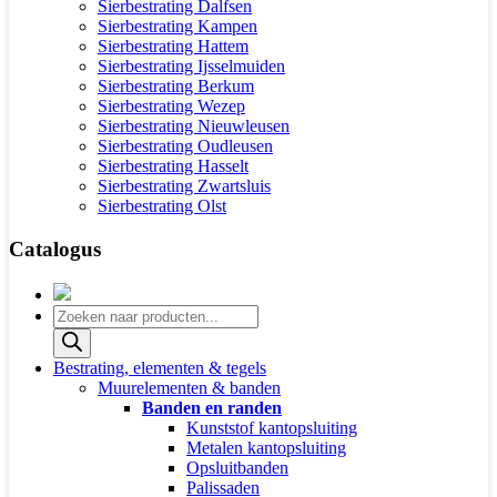
Sierbestrating Dalfsen
Sierbestrating Kampen
Sierbestrating Hattem
Sierbestrating Ijsselmuiden
Sierbestrating Berkum
Sierbestrating Wezep
Sierbestrating Nieuwleusen
Sierbestrating Oudleusen
Sierbestrating Hasselt
Sierbestrating Zwartsluis
Sierbestrating Olst
Catalogus
Producten
zoeken
Bestrating, elementen & tegels
Muurelementen & banden
Banden en randen
Kunststof kantopsluiting
Metalen kantopsluiting
Opsluitbanden
Palissaden