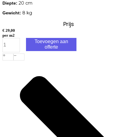
20 cm
Diepte:
8 kg
Gewicht:
Prijs
€
29,00
per m2
Vlaksteen
Toevoegen aan
Grijs/Zwart
offerte
20x30x6
cm
aantal