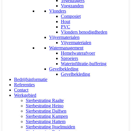
Tegeldragers
Voegzanden
Vlonders
Composiet
Hout
PVC
Vlonders benodigdheden
Vijvermaterialen
Vijvermaterialen
Watermanagement
Hemelwaterafvoer
Sproeiers
Waterinfiltratie-buffering
Gevelbekleding
Gevelbekleding
Bedrijfsinformatie
Referenties
Contact
Werkgebied
Sierbestrating Raalte
Sierbestrating Heino
Sierbestrating Dalfsen
Sierbestrating Kampen
Sierbestrating Hattem
Sierbestrating Ijsselmuiden