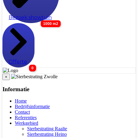
Bezoek showtuin
1000 m2
Offerte
0
×
Informatie
Home
Bedrijfsinformatie
Contact
Referenties
Werkgebied
Sierbestrating Raalte
Sierbestrating Heino