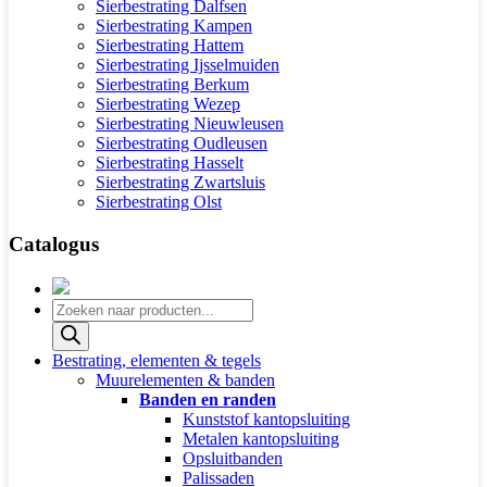
Sierbestrating Dalfsen
Sierbestrating Kampen
Sierbestrating Hattem
Sierbestrating Ijsselmuiden
Sierbestrating Berkum
Sierbestrating Wezep
Sierbestrating Nieuwleusen
Sierbestrating Oudleusen
Sierbestrating Hasselt
Sierbestrating Zwartsluis
Sierbestrating Olst
Catalogus
Producten
zoeken
Bestrating, elementen & tegels
Muurelementen & banden
Banden en randen
Kunststof kantopsluiting
Metalen kantopsluiting
Opsluitbanden
Palissaden