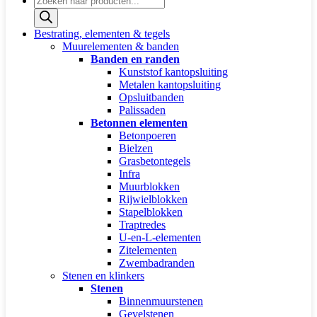
zoeken
Bestrating, elementen & tegels
Muurelementen & banden
Banden en randen
Kunststof kantopsluiting
Metalen kantopsluiting
Opsluitbanden
Palissaden
Betonnen elementen
Betonpoeren
Bielzen
Grasbetontegels
Infra
Muurblokken
Rijwielblokken
Stapelblokken
Traptredes
U-en-L-elementen
Zitelementen
Zwembadranden
Stenen en klinkers
Stenen
Binnenmuurstenen
Gevelstenen