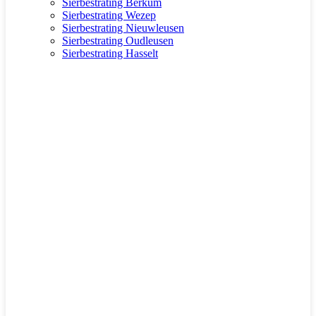
Sierbestrating Berkum
Sierbestrating Wezep
Sierbestrating Nieuwleusen
Sierbestrating Oudleusen
Sierbestrating Hasselt