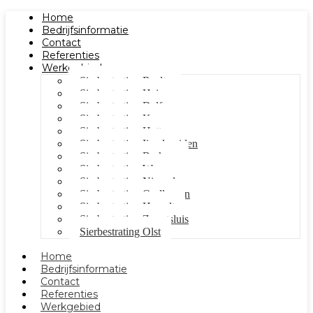
Home
Bedrijfsinformatie
Contact
Referenties
Werkgebied
Sierbestrating Raalte
Sierbestrating Heino
Sierbestrating Dalfsen
Sierbestrating Kampen
Sierbestrating Hattem
Sierbestrating Ijsselmuiden
Sierbestrating Berkum
Sierbestrating Wezep
Sierbestrating Nieuwleusen
Sierbestrating Oudleusen
Sierbestrating Hasselt
Sierbestrating Zwartsluis
Sierbestrating Olst
Home
Bedrijfsinformatie
Contact
Referenties
Werkgebied