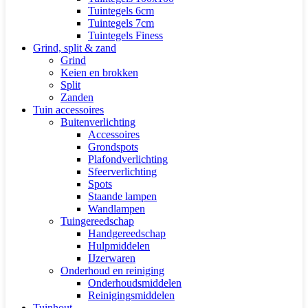
Tuintegels 6cm
Tuintegels 7cm
Tuintegels Finess
Grind, split & zand
Grind
Keien en brokken
Split
Zanden
Tuin accessoires
Buitenverlichting
Accessoires
Grondspots
Plafondverlichting
Sfeerverlichting
Spots
Staande lampen
Wandlampen
Tuingereedschap
Handgereedschap
Hulpmiddelen
IJzerwaren
Onderhoud en reiniging
Onderhoudsmiddelen
Reinigingsmiddelen
Tuinhout