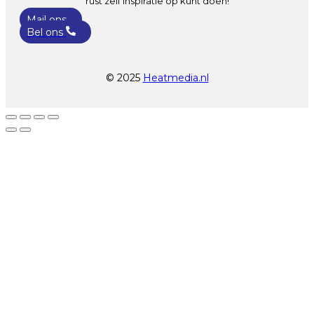
rust zelf inspiratie op kunt doen!
Mail ons
Bel ons
© 2025
Heatmedia.nl