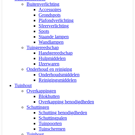
Buitenverlichting
Accessoires
Grondspots
Plafondverlichting
Sfeerverlichting
Spots
Staande lampen
Wandlampen
Tuingereedschap
Handgereedschap
Hulpmiddelen
IJzerwaren
Onderhoud en reiniging
Onderhoudsmiddelen
Reinigingsmiddelen
Tuinhout
Overkappingen
Blokhutten
Overkapping benodigdheden
Schuttingen
Schutting benodigdheden
Schuttingpalen
Tuinpoorten
Tuinschermen
Tuinhout