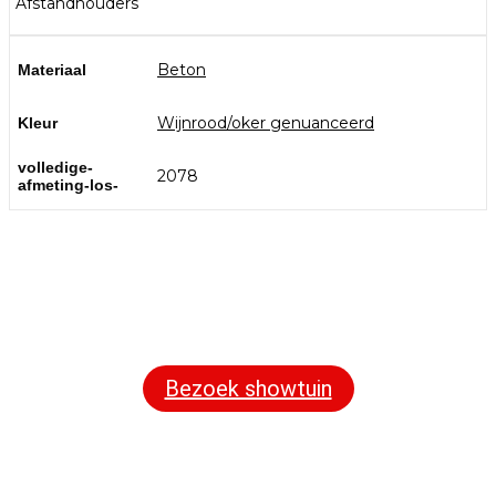
Afstandhouders
Beton
Materiaal
Wijnrood/oker genuanceerd
Kleur
volledige-
2078
afmeting-los-
Bezoek onze showtuin
In onze
ontdekt u een uitgebreid
1000m² grote showtuin
assortiment aan sierbestrating, tuintegels en andere
materialen om uw buitenruimte compleet te maken.
Bezoek showtuin