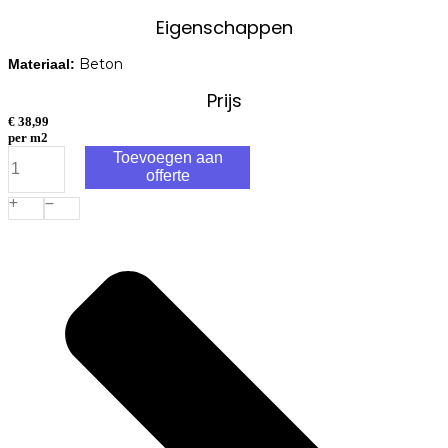
Eigenschappen
Beton
Materiaal:
Prijs
€
38,99
per m2
Strackstone
Toevoegen aan
Crown
offerte
GRN+
Dikformaat
21x7x8
vlak
wijnrood/oker
genuanceerd
KOMO
PL2
aantal