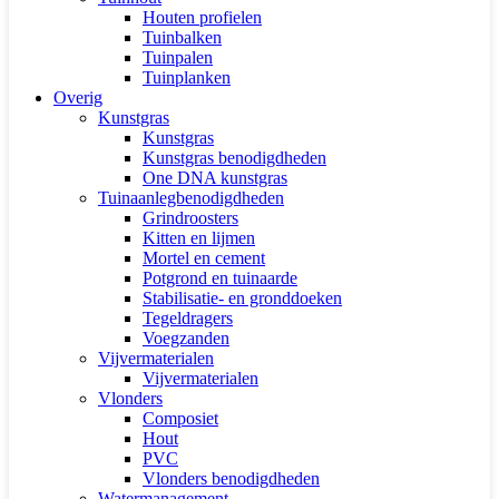
Houten profielen
Tuinbalken
Tuinpalen
Tuinplanken
Overig
Kunstgras
Kunstgras
Kunstgras benodigdheden
One DNA kunstgras
Tuinaanlegbenodigdheden
Grindroosters
Kitten en lijmen
Mortel en cement
Potgrond en tuinaarde
Stabilisatie- en gronddoeken
Tegeldragers
Voegzanden
Vijvermaterialen
Vijvermaterialen
Vlonders
Composiet
Hout
PVC
Vlonders benodigdheden
Watermanagement