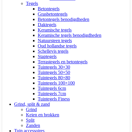
Tegels
Betontegels
Grasbetontegels
Betontegels benodigdheden
Daktegels
Keramische tegels
Keramische tegels benodigdheden
Natuursteen tegels
Oud hollandse tegels
Schellevis tegels
Staptegels
Terrastegels en betontegels
Tuintegels 30×30
Tuintegels 50×50
Tuintegels 80×80
Tuintegels 100×100
Tuintegels 6cm
Tuintegels 7cm
Tuintegels Finess
Grind, split & zand
Grind
Keien en brokken
Split
Zanden
Tuin accessoires