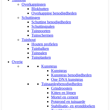
Overkappingen
Blokhutten
Overkapping benodigdheden
Schuttingen
Schutting benodigdheden
Schuttingpalen
Tuinpoorten
Tuinschermen
Tuinhout
Houten profielen
Tuinbalken
Tuinpalen
Tuinplanken
Overig
Kunstgras
Kunstgras
Kunstgras benodigdheden
One DNA kunstgras
Tuinaanlegbenodigdheden
Grindroosters
Kitten en lijmen
Mortel en cement
Potgrond en tuinaarde
Stabilisatie- en gronddoeken