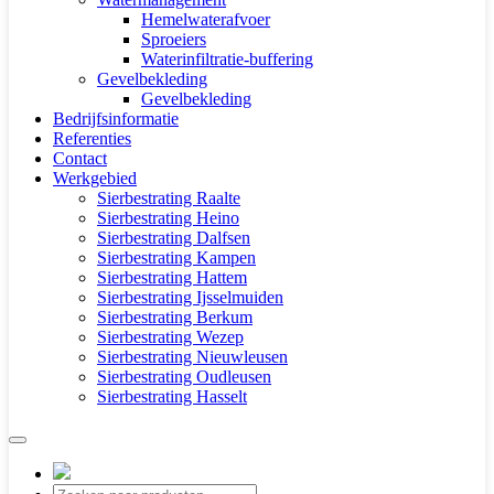
Hemelwaterafvoer
Sproeiers
Waterinfiltratie-buffering
Gevelbekleding
Gevelbekleding
Bedrijfsinformatie
Referenties
Contact
Werkgebied
Sierbestrating Raalte
Sierbestrating Heino
Sierbestrating Dalfsen
Sierbestrating Kampen
Sierbestrating Hattem
Sierbestrating Ijsselmuiden
Sierbestrating Berkum
Sierbestrating Wezep
Sierbestrating Nieuwleusen
Sierbestrating Oudleusen
Sierbestrating Hasselt
Producten