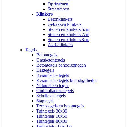
Opritstenen
Straatstenen
Klinkers
Betonklinkers
Gebakken klinkers
Stenen en klinkers 6cm
Stenen en klinkers 7cm
Stenen en klinkers 8cm
Zoak-klinkers
Tegels
Betontegels
Grasbetontegels
Betontegels benodigdheden
Daktegels
Keramische tegels
Keramische tegels benodigdheden
Natuursteen tegels
Oud hollandse tegels
Schellevis tegels
Staptegels
Terrastegels en betontegels
Tuintegels 30x30
Tuintegels 50x50
Tuintegels 80x80
Tuintegels 100x100