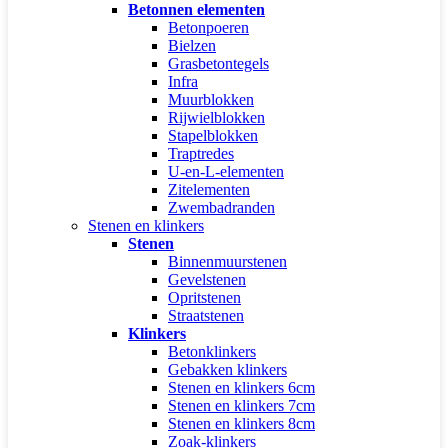
Betonnen elementen
Betonpoeren
Bielzen
Grasbetontegels
Infra
Muurblokken
Rijwielblokken
Stapelblokken
Traptredes
U-en-L-elementen
Zitelementen
Zwembadranden
Stenen en klinkers
Stenen
Binnenmuurstenen
Gevelstenen
Opritstenen
Straatstenen
Klinkers
Betonklinkers
Gebakken klinkers
Stenen en klinkers 6cm
Stenen en klinkers 7cm
Stenen en klinkers 8cm
Zoak-klinkers