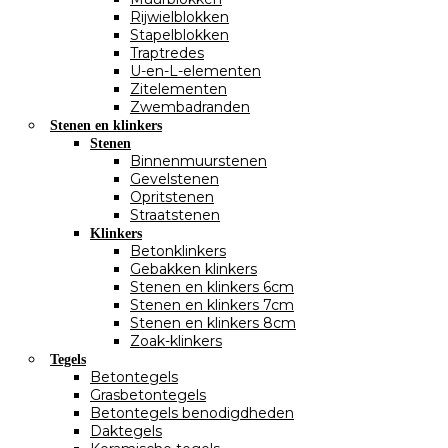
Rijwielblokken
Stapelblokken
Traptredes
U-en-L-elementen
Zitelementen
Zwembadranden
Stenen en klinkers
Stenen
Binnenmuurstenen
Gevelstenen
Opritstenen
Straatstenen
Klinkers
Betonklinkers
Gebakken klinkers
Stenen en klinkers 6cm
Stenen en klinkers 7cm
Stenen en klinkers 8cm
Zoak-klinkers
Tegels
Betontegels
Grasbetontegels
Betontegels benodigdheden
Daktegels