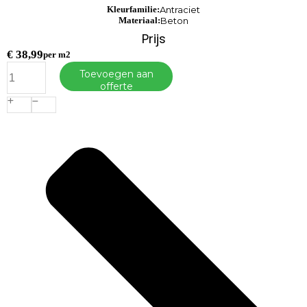
Kleurfamilie:
Antraciet
Materiaal:
Beton
Prijs
€
38,99
per m2
Strackstone
Toevoegen aan
Crown
offerte
GRN+
Dikformaat
21x7x8
vlak
wijnrood/antraciet
genuanceerd
KOMO
PL2
aantal