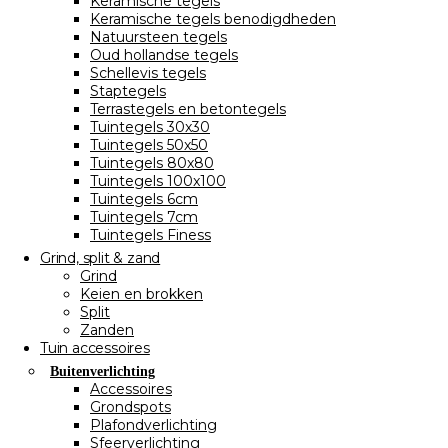
Keramische tegels
Keramische tegels benodigdheden
Natuursteen tegels
Oud hollandse tegels
Schellevis tegels
Staptegels
Terrastegels en betontegels
Tuintegels 30x30
Tuintegels 50x50
Tuintegels 80x80
Tuintegels 100x100
Tuintegels 6cm
Tuintegels 7cm
Tuintegels Finess
Grind, split & zand
Grind
Keien en brokken
Split
Zanden
Tuin accessoires
Buitenverlichting
Accessoires
Grondspots
Plafondverlichting
Sfeerverlichting