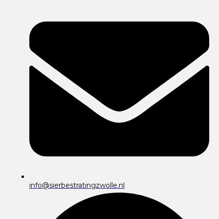
info@sierbestratingzwolle.nl