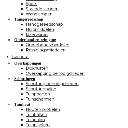
Spots
Staande lampen
Wandlampen
Tuingereedschap
Handgereedschap
Hulpmiddelen
IJzerwaren
Onderhoud en reiniging
Onderhoudsmiddelen
Reinigingsmiddelen
Tuinhout
Overkappingen
Blokhutten
Overkapping benodigdheden
Schuttingen
Schutting benodigdheden
Schuttingpalen
Tuinpoorten
Tuinschermen
Tuinhout
Houten profielen
Tuinbalken
Tuinpalen
Tuinplanken