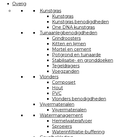
Overig
Kunstgras
Kunstgras
Kunstgras benodigdheden
One DNA kunstgras
Tuinaanlegbenodigdheden
Grindroosters
Kitten en lijmen
Mortel en cement
Potgrond en tuinaarde
Stabilisatie- en gronddoeken
Tegeldragers
Voegzanden
Vlonders
Composiet
Hout
PVC
Vlonders benodigdheden
Vijvermaterialen
Vijvermaterialen
Watermanagement
Hemelwaterafvoer
Sproeiers
Waterinfiltratie-buffering