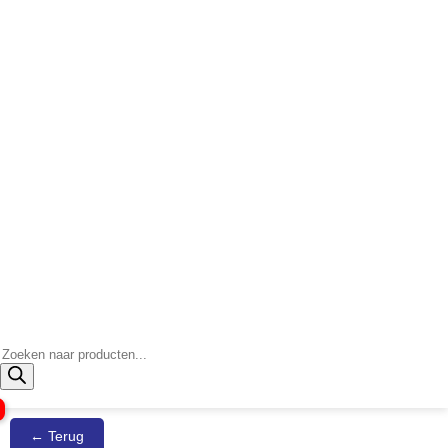
Producten
zoeken
← Terug