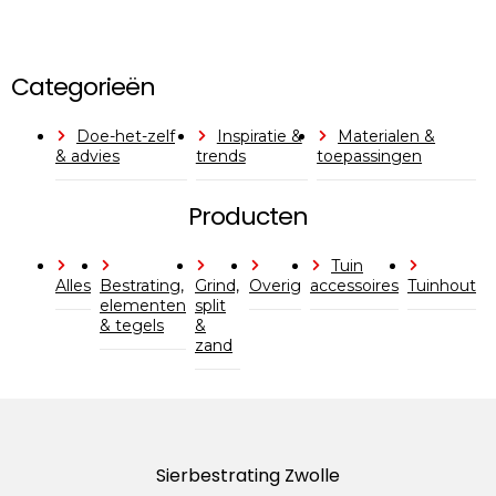
Categorieën
Doe-het-zelf
Inspiratie &
Materialen &
& advies
trends
toepassingen
Producten
Tuin
Alles
Bestrating,
Grind,
Overig
accessoires
Tuinhout
elementen
split
& tegels
&
zand
Sierbestrating Zwolle