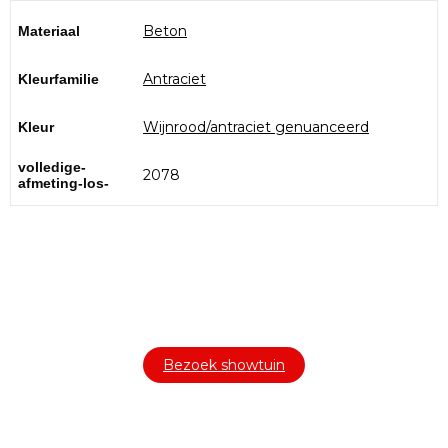
Beton
Materiaal
Antraciet
Kleurfamilie
Wijnrood/antraciet genuanceerd
Kleur
volledige-
2078
afmeting-los-
Bezoek onze showtuin
In onze
ontdekt u een uitgebreid
1000m² grote showtuin
assortiment aan sierbestrating, tuintegels en andere
materialen om uw buitenruimte compleet te maken.
Bezoek showtuin