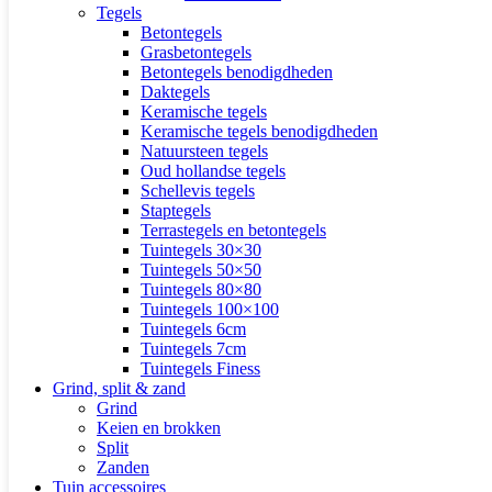
Tegels
Betontegels
Grasbetontegels
Betontegels benodigdheden
Daktegels
Keramische tegels
Keramische tegels benodigdheden
Natuursteen tegels
Oud hollandse tegels
Schellevis tegels
Staptegels
Terrastegels en betontegels
Tuintegels 30×30
Tuintegels 50×50
Tuintegels 80×80
Tuintegels 100×100
Tuintegels 6cm
Tuintegels 7cm
Tuintegels Finess
Grind, split & zand
Grind
Keien en brokken
Split
Zanden
Tuin accessoires