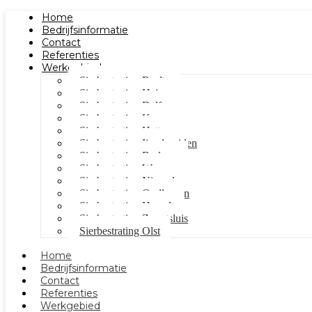
Home
Bedrijfsinformatie
Contact
Referenties
Werkgebied
Sierbestrating Raalte
Sierbestrating Heino
Sierbestrating Dalfsen
Sierbestrating Kampen
Sierbestrating Hattem
Sierbestrating Ijsselmuiden
Sierbestrating Berkum
Sierbestrating Wezep
Sierbestrating Nieuwleusen
Sierbestrating Oudleusen
Sierbestrating Hasselt
Sierbestrating Zwartsluis
Sierbestrating Olst
Home
Bedrijfsinformatie
Contact
Referenties
Werkgebied