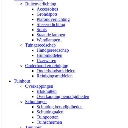
Buitenverlichting
Accessoires
Grondspots
Plafondverlichting
Sfeerverlichting
Spots
Staande lampen
Wandlampen
Tuingereedschap
Handgereedschap
Hulpmiddelen
IJzerwaren
Onderhoud en reiniging
Onderhoudsmiddelen
Reinigingsmiddelen
Tuinhout
Overkappingen
Blokhutten
Overkapping benodigdheden
Schuttingen
Schutting benodigdheden
Schuttingpalen
Tuinpoorten
Tuinschermen
Tuinhout