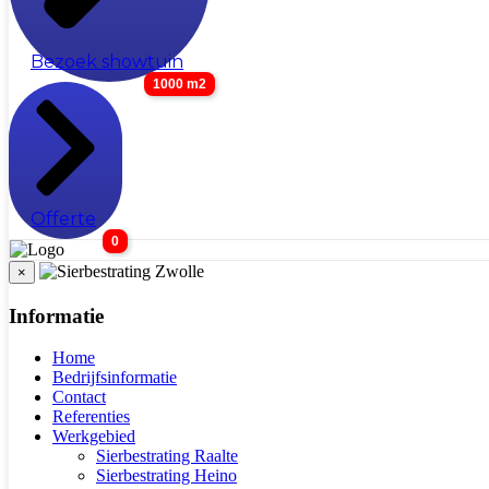
Bezoek showtuin
1000 m2
Offerte
0
×
Informatie
Home
Bedrijfsinformatie
Contact
Referenties
Werkgebied
Sierbestrating Raalte
Sierbestrating Heino