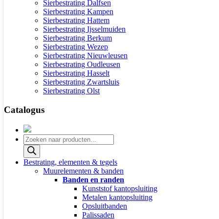
Sierbestrating Dalfsen
Sierbestrating Kampen
Sierbestrating Hattem
Sierbestrating Ijsselmuiden
Sierbestrating Berkum
Sierbestrating Wezep
Sierbestrating Nieuwleusen
Sierbestrating Oudleusen
Sierbestrating Hasselt
Sierbestrating Zwartsluis
Sierbestrating Olst
Catalogus
Producten
zoeken
Bestrating, elementen & tegels
Muurelementen & banden
Banden en randen
Kunststof kantopsluiting
Metalen kantopsluiting
Opsluitbanden
Palissaden