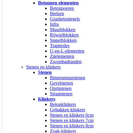
Betonnen elementen
Betonpoeren
Bielzen
Grasbetontegels
Infra
Muurblokken
Rijwielblokken
Stapelblokken
Traptredes
U-en-L-elementen
Zitelementen
Zwembadranden
Stenen en klinkers
Stenen
Binnenmuurstenen
Gevelstenen
Opritstenen
Straatstenen
Klinkers
Betonklinkers
Gebakken klinkers
Stenen en klinkers 6cm
Stenen en klinkers 7cm
Stenen en klinkers 8cm
Zoak-klinkers