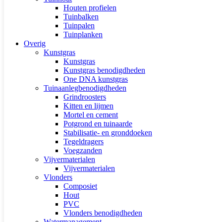
Houten profielen
Tuinbalken
Tuinpalen
Tuinplanken
Overig
Kunstgras
Kunstgras
Kunstgras benodigdheden
One DNA kunstgras
Tuinaanlegbenodigdheden
Grindroosters
Kitten en lijmen
Mortel en cement
Potgrond en tuinaarde
Stabilisatie- en gronddoeken
Tegeldragers
Voegzanden
Vijvermaterialen
Vijvermaterialen
Vlonders
Composiet
Hout
PVC
Vlonders benodigdheden
Watermanagement